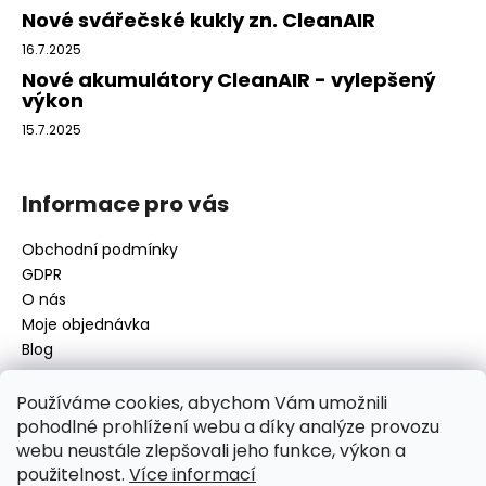
í
Nové svářečské kukly zn. CleanAIR
16.7.2025
Nové akumulátory CleanAIR - vylepšený
výkon
15.7.2025
Informace pro vás
Obchodní podmínky
GDPR
O nás
Moje objednávka
Blog
Používáme cookies, abychom Vám umožnili
pohodlné prohlížení webu a díky analýze provozu
Kontakt
webu neustále zlepšovali jeho funkce, výkon a
použitelnost.
Více informací
disamsafety
@
disamsafety.cz