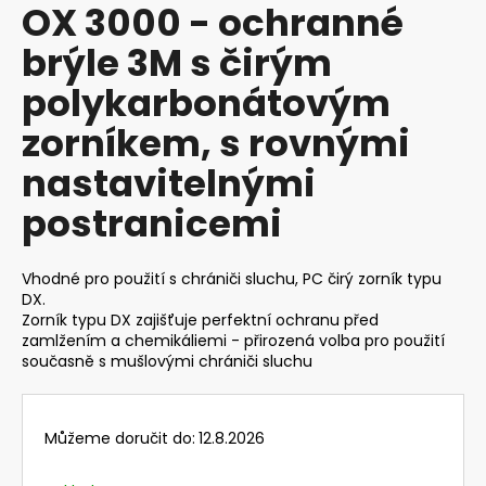
OX 3000 - ochranné
produktu
a
je
brýle 3M s čirým
j
0,0
z
í
polykarbonátovým
5
t
hvězdiček.
zorníkem, s rovnými
?
nastavitelnými
postranicemi
HLEDAT
Vhodné pro použití s chrániči sluchu, PC čirý zorník typu
DX.
Zorník typu DX zajišťuje perfektní ochranu před
zamlžením a chemikáliemi - přirozená volba pro použití
D
současně s mušlovými chrániči sluchu
o
p
o
r
Můžeme doručit do:
12.8.2026
u