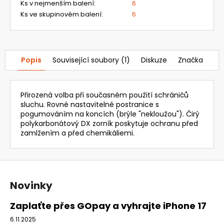
20
Ks v nejmenším balení
:
6
385,37
Ks ve skupinovém balení
:
6
Kč
Popis
Související soubory (1)
Diskuze
Značka
Přirozená volba při současném použití schráničů
sluchu. Rovné nastavitelné postranice s
pogumováním na koncích (brýle "nekloužou"). Čirý
polykarbonátový DX zorník poskytuje ochranu před
zamlžením a před chemikáliemi.
Z
á
Novinky
p
a
Zaplaťte přes GOpay a vyhrajte iPhone 17
t
6.11.2025