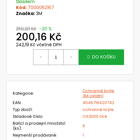
č
Skladem
u
Kód:
7000062167
Značka:
3M
j
e
m
250,20 Kč
–20 %
200,16 Kč
e
242,19 Kč včetně DPH
Měrná
631830
cena:
DO KOŠÍKU
SVÁŘEČSKÁ
KUKLA
3M
SPEEDGLAS
G5-
03
PRO
Ochranné brýle
Kategorie
:
S
3M ostatní
FILTREM
EAN
:
4046719420742
G5-
Typ zboží
:
ochranné brýle
01/03VC
Skladové číslo
:
OX3000 čiré
14
Balící a prodejní množství
269,76
6
(ks)
:
Kč
Nejmenší prodávané
:
1
Původně: