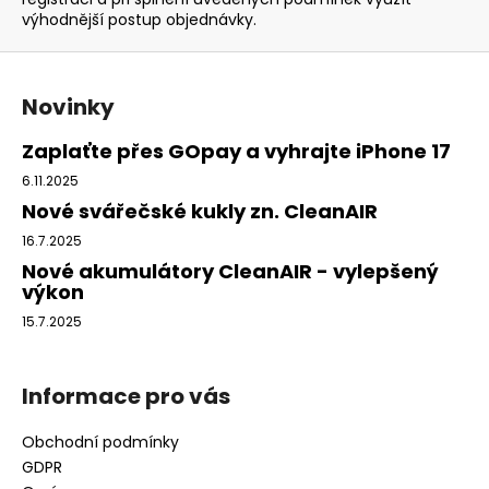
Kč
výhodnější postup objednávky.
Z
á
Novinky
p
a
Zaplaťte přes GOpay a vyhrajte iPhone 17
t
6.11.2025
í
Nové svářečské kukly zn. CleanAIR
16.7.2025
Nové akumulátory CleanAIR - vylepšený
výkon
15.7.2025
Informace pro vás
Obchodní podmínky
GDPR