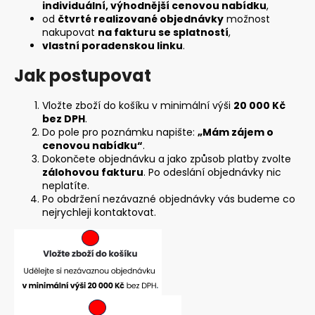
individuální, výhodnější cenovou nabídku
,
a
od
čtvrté realizované objednávky
možnost
j
nakupovat
na fakturu se splatností
,
vlastní poradenskou linku
.
í
t
Jak postupovat
?
Vložte zboží do košíku v minimální výši
20 000 Kč
bez DPH
.
Do pole pro poznámku napište:
„Mám zájem o
cenovou nabídku“
.
Dokončete objednávku a jako způsob platby zvolte
HLEDAT
zálohovou fakturu
. Po odeslání objednávky nic
neplatíte.
Po obdržení nezávazné objednávky vás budeme co
nejrychleji kontaktovat.
D
o
p
o
r
u