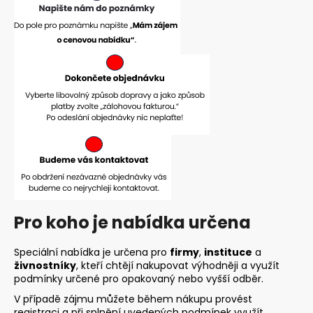
č
u
j
e
m
e
HF-
802SD
NOVÁ
SILIKONOVÁ
POLOMASKA
3M
SECURE
CLICK,
STŘEDNÍ
Pro koho je nabídka určena
VELIKOST
1
Speciální nabídka je určena pro
firmy
,
instituce
a
116,16
živnostníky
, kteří chtějí nakupovat výhodněji a využít
Kč
podmínky určené pro opakovaný nebo vyšší odběr.
Původně:
1
V případě zájmu můžete během nákupu provést
449,56
registraci a při splnění uvedených podmínek využít