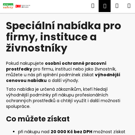
K
Přejít
Hledat
Náku
M
Přihlášen
na
o
obsah
Zpět
Zpět
košík
š
Speciální nabídka pro
í
C
firmy, instituce a
k
o
živnostníky
p
o
t
Pokud nakupujete
osobní ochranné pracovní
prostředky
pro firmu, instituci nebo jako živnostník,
ř
můžete u nás při splnění podmínek získat
výhodnější
e
cenovou nabídku
a další výhody.
b
Tato nabídka je určená zákazníkům, kteří hledají
u
výhodnější podmínky při nákupu profesionálních
ochranných prostředků a chtějí využít i další možnosti
j
spolupráce.
e
Co můžete získat
t
e
při nákupu nad
20 000 Kč bez DPH
možnost získat
n