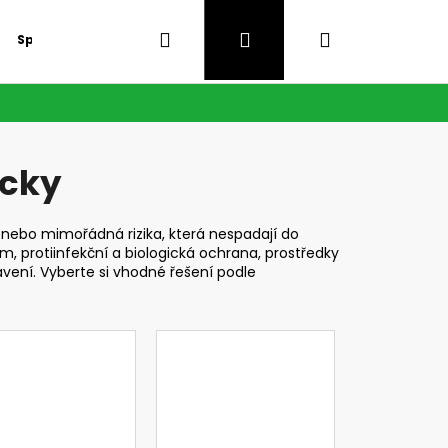
Hledat
Přihlášení
Nákupní
Speciální nabídka
GDPR
košík
ůcky
nebo mimořádná rizika, která nespadají do
, protiinfekční a biologická ochrana, prostředky
avení. Vyberte si vhodné řešení podle
Následující