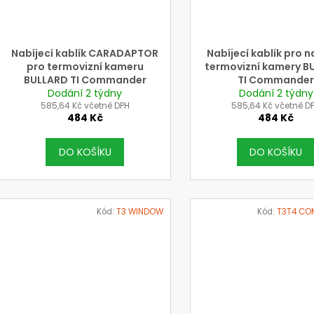
k
d
t
u
ů
k
Nabíjecí kablík CARADAPTOR
Nabíjecí kablík pro n
t
pro termovizní kameru
termovizní kamery B
BULLARD TI Commander
TI Commande
ů
Dodání 2 týdny
Dodání 2 týdny
585,64 Kč včetně DPH
585,64 Kč včetně D
484 Kč
484 Kč
DO KOŠÍKU
DO KOŠÍKU
Kód:
T3 WINDOW
Kód:
T3T4 CO