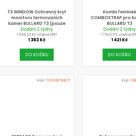
T3 WINDOW Ochranný kryt
Kombi řemíne
monitoru termovizních
COMBOSTRAP pro k
kamer BULLARD T3 (pouze
BULLARD T3
Dodání 2 týdny
T3)
Dodání 2 týdny
1 649,23 Kč včetně DPH
1 719,41 Kč včetně D
1 363 Kč
1 421 Kč
DO KOŠÍKU
DO KOŠÍKU
Kód:
T3T4 RETRACT
Kód:
CM