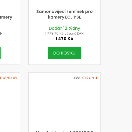
k
Samonavíjecí řemínek pro
amery
kamery ECLIPSE
Dodání 2 týdny
PH
1 778,70 Kč včetně DPH
1 470 Kč
DO KOŠÍKU
DWINDOW
Kód:
STRAPKIT