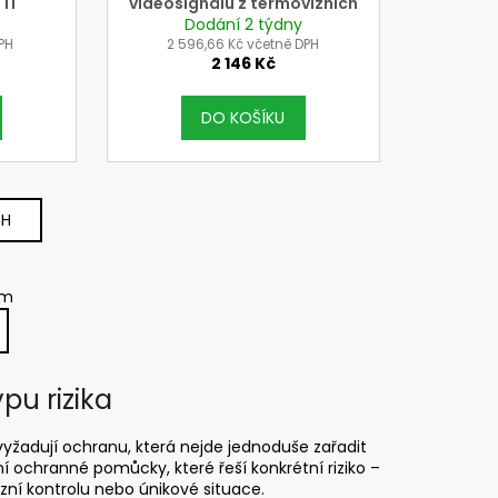
TI
videosignálu z termovizních
kamer řady T3 a T4
Dodání 2 týdny
PH
2 596,66 Kč včetně DPH
2 146 Kč
DO KOŠÍKU
CH
em
pu rizika
žadují ochranu, která nejde jednoduše zařadit
 ochranné pomůcky, které řeší konkrétní riziko –
izní kontrolu nebo únikové situace.