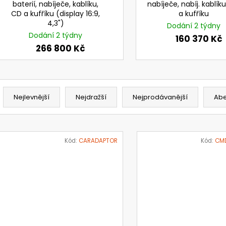
baterií, nabíječe, kablíku,
nabíječe, nabíj. kablík
CD a kufříku (display 16:9,
a kufříku
4,3")
Dodání 2 týdny
Dodání 2 týdny
160 370 Kč
266 800 Kč
Ř
a
Nejlevnější
Nejdražší
Nejprodávanější
Ab
z
e
V
n
ý
Kód:
CARADAPTOR
Kód:
CM
í
p
p
i
r
s
o
p
d
r
u
o