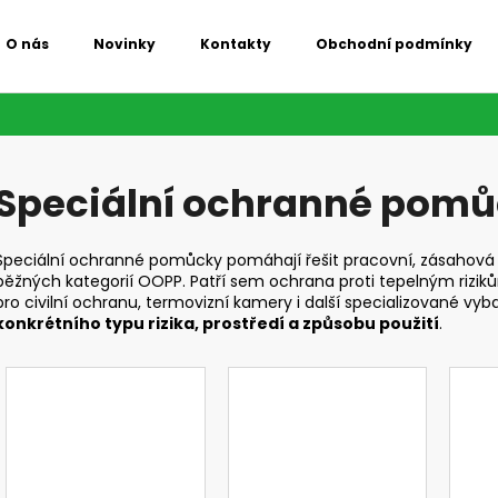
O nás
Novinky
Kontakty
Obchodní podmínky
Co potřebujete najít?
Speciální ochranné pom
HLEDAT
Speciální ochranné pomůcky pomáhají řešit pracovní, zásahová 
běžných kategorií OOPP. Patří sem ochrana proti tepelným rizikům
Doporučujeme
pro civilní ochranu, termovizní kamery i další specializované vyb
konkrétního typu rizika, prostředí a způsobu použití
.