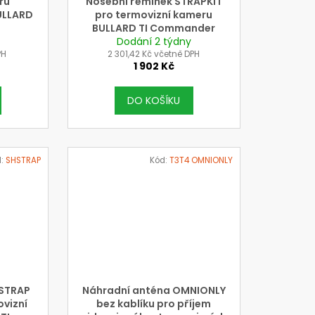
ru
Nosební řemínek STRAPKIT
ULLARD
pro termovizní kameru
r
BULLARD TI Commander
Dodání 2 týdny
PH
2 301,42 Kč včetně DPH
1 902 Kč
DO KOŠÍKU
d:
SHSTRAP
Kód:
T3T4 OMNIONLY
HSTRAP
Náhradní anténa OMNIONLY
ovizní
bez kablíku pro příjem