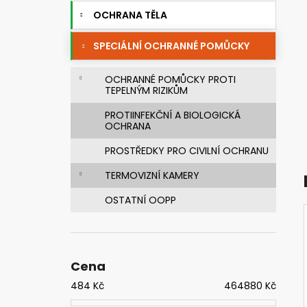
720392.51 UNIMASK - LEHKÝ
e
UNIVERZÁLNÍ OBLIČEJOVÝ ŠTÍT S
OCHRANA TĚLA
l
TEXTILNÍM OBLIČEJOVÝM
TĚSNĚNÍM,VÁLCOVÝM ZORNÍKEM A S
SPECIÁLNÍ OCHRANNÉ POMŮCKY
PĚTIBODOVÝM UPÍNACÍM SYSTÉMEM
3 521,28 Kč
Původně:
4 192 Kč
OCHRANNÉ POMŮCKY PROTI
TEPELNÝM RIZIKŮM
PROTIINFEKČNÍ A BIOLOGICKÁ
OCHRANA
PROSTŘEDKY PRO CIVILNÍ OCHRANU
TERMOVIZNÍ KAMERY
OSTATNÍ OOPP
Cena
484
Kč
464880
Kč