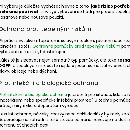
r
Při výběru je důležité vycházet hlavně z toho,
jaké riziko potře
v
ochrana používat
. Jiný typ vybavení se hodí pro práci s tepelnou
k
zásahové nebo nouzové použití.
y
v
Ochrana proti tepelným rizikům
ý
p
Při práci s vysokými teplotami, sálavým teplem, jiskrami nebo ro
i
konkrétní zátěži.
Ochranné pomůcky proti tepelným rizikům
pomá
vybavení nemusí být dostačující.
s
u
Důležité je sledovat nejen samotný typ pomůcky, ale také
rozsa
OOPP
. U tepelných rizik často nejde o jeden samostatný prvek,
hlavy, obličeje nebo dýchání.
Protiinfekční a biologická ochrana
Protiinfekční a biologická ochrana
je určená pro situace, kde se ř
materiálem nebo specifické infekční prostředí. U těchto pomůcek
práce, míry rizika a doporučení výrobce.
Textilní ochrana, návleky, masky nebo další doplňky by měly spol
doporučujeme zohlednit také to, zda ochrana navazuje na další 
ochranu dýchacích cest.