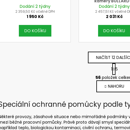
kamery BULLARD 
Dodání 2 týdny
Dodání 2 týdny
Commander
2 359,50 Kč včetně DPH
2 457,51 Kč včetně D
1 950 Kč
2 031 Kč
DO KOŠÍKU
DO KOŠÍKU
NAČÍST 12 DALŠÍ
S
1
5
t
O
r
56
položek celk
v
á
NAHORU
l
n
k
á
o
d
Speciální ochranné pomůcky podle ty
v
a
á
c
n
Některé provozy, zásahové situace nebo mimořádné podmínky vy
í
í
mezi běžné pracovní pomůcky. Právě proto dávají smysl speciální
p
například teplo, biologickou kontaminaci, civilní ochranu, termov