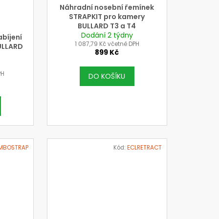
Náhradní nosební řemínek
STRAPKIT pro kamery
BULLARD T3 a T4
Dodání 2 týdny
abíjení
1 087,79 Kč včetně DPH
ULLARD
899 Kč
r
PH
DO KOŠÍKU
MBOSTRAP
Kód:
ECLRETRACT