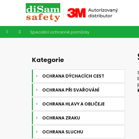
K
Přejít
na
o
obsah
Zpět
Zpět
š
do
do
í
Domů
Speciální ochranné pomůcky
k
obchodu
obchodu
P
o
Kategorie
Přeskočit
s
kategorie
t
OCHRANA DÝCHACÍCH CEST
r
a
OCHRANA PŘI SVAŘOVÁNÍ
n
n
OCHRANA HLAVY A OBLIČEJE
í
OCHRANA ZRAKU
p
a
OCHRANA SLUCHU
n