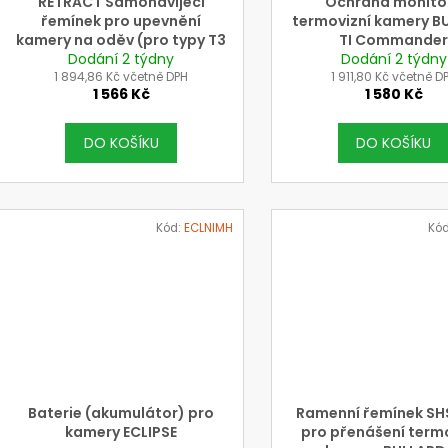
RETRACT Samonavíjecí
Ochrana monito
řemínek pro upevnění
termovizní kamery B
kamery na oděv (pro typy T3
TI Commande
Dodání 2 týdny
a T4)
Dodání 2 týdny
1 894,86 Kč včetně DPH
1 911,80 Kč včetně D
1 566 Kč
1 580 Kč
DO KOŠÍKU
DO KOŠÍKU
Kód:
ECLNIMH
Kó
Baterie (akumulátor) pro
Ramenní řemínek S
kamery ECLIPSE
pro přenášení term