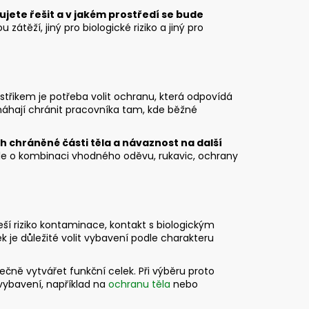
bujete řešit a v jakém prostředí se bude
 zátěží, jiný pro biologické riziko a jiný pro
zstřikem je potřeba volit ochranu, která odpovídá
hají chránit pracovníka tam, kde běžné
h chráněné části těla a návaznost na další
 ale o kombinaci vhodného oděvu, rukavic, ochrany
eší riziko kontaminace, kontakt s biologickým
 je důležité volit vybavení podle charakteru
ečně vytvářet funkční celek. Při výběru proto
vybavení, například na
ochranu těla
nebo