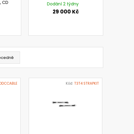
u, CD
Dodání 2 týdny
29 000 Kč
ecedně
DDCCABLE
Kód:
T3T4 STRAPKIT