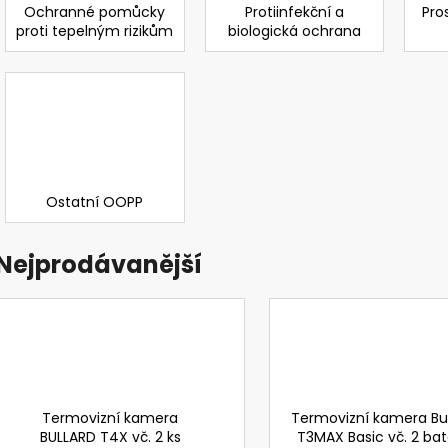
TR-342 NOVÝ KIT NABÍJEČE PRO BATERII
PŘILBA DIAMOND 
Ochranné pomůcky
Protiinfekční a
Pro
3M VERSAFLO S PODSTAVCEM A
370 Kč
proti tepelným rizikům
biologická ochrana
ADAPTÉREM S KABELY
Původně:
489 K
5 783,81 Kč
Původně:
7 711,74 Kč
Ostatní OOPP
Nejprodávanější
Termovizní kamera
Termovizní kamera Bul
BULLARD T4X vč. 2 ks
T3MAX Basic vč. 2 bate