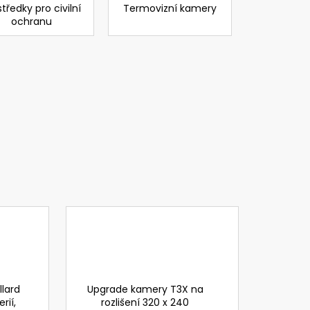
VI WIND - DELTA PLUS
středky pro civilní
Termovizní kamery
ochranu
č
lard
Upgrade kamery T3X na
rií,
rozlišení 320 x 240