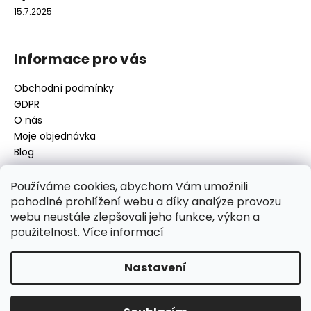
15.7.2025
Informace pro vás
Obchodní podmínky
GDPR
O nás
Moje objednávka
Blog
Používáme cookies, abychom Vám umožnili
pohodlné prohlížení webu a díky analýze provozu
Kontakt
webu neustále zlepšovali jeho funkce, výkon a
použitelnost.
Více informací
disamsafety
@
disamsafety.cz
596 624 947
773 253 401
Nastavení
Sledujte nás na Facebooku