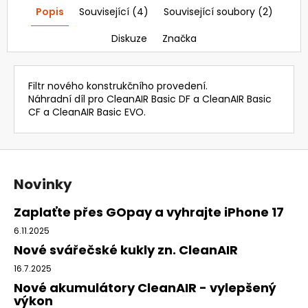
3
Popis
Související (4)
Související soubory (2)
902,64
Kč
Původně:
Diskuze
Značka
4
646
Kč
Filtr nového konstrukčního provedení.
Náhradní díl pro CleanAIR Basic DF a CleanAIR Basic
CF a CleanAIR Basic EVO.
Z
á
Novinky
p
a
Zaplaťte přes GOpay a vyhrajte iPhone 17
t
6.11.2025
í
Nové svářečské kukly zn. CleanAIR
16.7.2025
Nové akumulátory CleanAIR - vylepšený
výkon