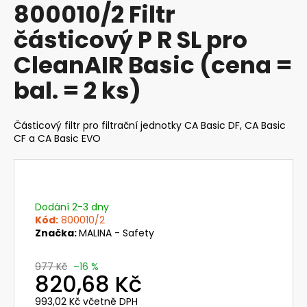
800010/2 Filtr
produktu
a
je
částicový P R SL pro
j
0,0
z
í
CleanAIR Basic (cena =
5
t
hvězdiček.
bal. = 2 ks)
?
Částicový filtr pro filtrační jednotky CA Basic DF, CA Basic
CF a CA Basic EVO
HLEDAT
Dodání 2-3 dny
D
Kód:
800010/2
o
Značka:
MALINA - Safety
p
o
977 Kč
–16 %
820,68 Kč
r
u
993,02 Kč včetně DPH