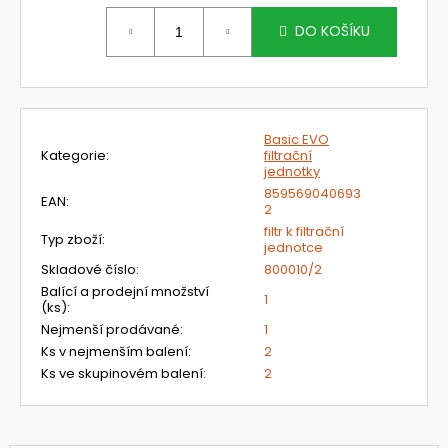
č
Měrná
u
cena:
DO KOŠÍKU
j
e
m
e
Basic EVO
Kategorie
:
filtrační
720300.58
jednotky
UNIMASK
859569040693
EAN
:
-
2
LEHKÝ
filtr k filtrační
UNIVERZÁLNÍ
Typ zboží
:
jednotce
OBLIČEJOVÝ
Skladové číslo
:
800010/2
ŠTÍT
S
Balící a prodejní množství
1
NEOPRENOVÝM
(ks)
:
OBLIČEJOVÝM
Nejmenší prodávané
:
1
TĚSNĚNÍM
Ks v nejmenším balení
:
2
A
Ks ve skupinovém balení
:
2
5-
TI
BODOVÝM
PÁSKEM