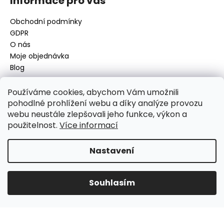
Informace pro vás
Obchodní podmínky
GDPR
O nás
Moje objednávka
Blog
Používáme cookies, abychom Vám umožnili
pohodlné prohlížení webu a díky analýze provozu
Kontakt
webu neustále zlepšovali jeho funkce, výkon a
použitelnost.
Více informací
disamsafety
@
disamsafety.cz
596 624 947
773 253 401
Nastavení
Sledujte nás na Facebooku
Souhlasím
Vytvořil Shoptet
Copyright 2026
DISAMSAFETY
. Všechna práva vyhrazena.