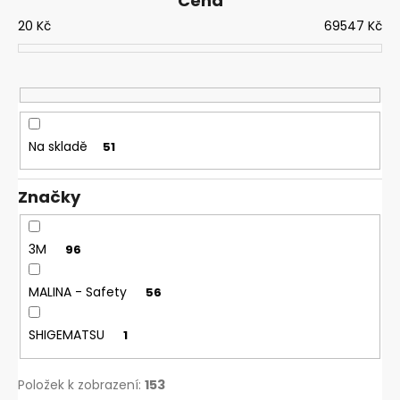
Cena
í
20
Kč
69547
Kč
p
r
o
d
u
Na skladě
51
k
t
Značky
ů
3M
96
MALINA - Safety
56
SHIGEMATSU
1
Položek k zobrazení:
153