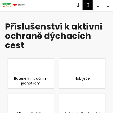
K
Přejít
Hledat
Náku
M
Přihlášen
na
o
obsah
Zpět
Zpět
košík
š
í
Příslušenství k aktivní
C
k
ochraně dýchacích
o
p
cest
o
t
ř
e
b
Baterie k filtračním
Nabíječe
u
jednotkám
j
e
t
e
n