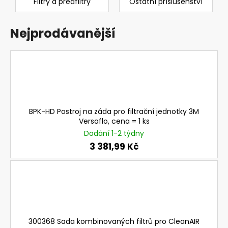
Filtry a předfiltry
Ostatní příslušenství
a
j
Nejprodávanější
í
t
?
BPK-HD Postroj na záda pro filtrační jednotky 3M
HLEDAT
Versaflo, cena = 1 ks
Dodání 1-2 týdny
3 381,99 Kč
D
o
p
o
r
u
300368 Sada kombinovaných filtrů pro CleanAIR