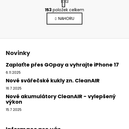
1
13
t
O
r
153
položek celkem
v
á
NAHORU
l
n
k
á
o
d
v
a
Z
á
c
n
á
í
Novinky
í
p
p
a
r
Zaplaťte přes GOpay a vyhrajte iPhone 17
v
t
6.11.2025
k
í
Nové svářečské kukly zn. CleanAIR
y
v
16.7.2025
ý
Nové akumulátory CleanAIR - vylepšený
p
výkon
i
15.7.2025
s
u