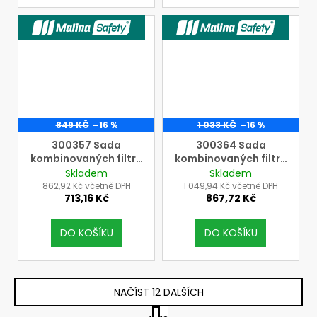
VÝROBCE MALINASAFETY
VÝROBCE MALINASAFETY
849 KČ
–16 %
1 033 KČ
–16 %
300357 Sada
300364 Sada
kombinovaných filtrů
kombinovaných filtrů
pro CleanAIR AerGO
pro CleanAIR AerGO
Skladem
Skladem
A1 P R SL, cena = bal. =
A1B1E1PRSL - ozónový,
862,92 Kč včetně DPH
1 049,94 Kč včetně DPH
713,16 Kč
867,72 Kč
2 ks
cena = sada = 2 ks
DO KOŠÍKU
DO KOŠÍKU
NAČÍST 12 DALŠÍCH
S