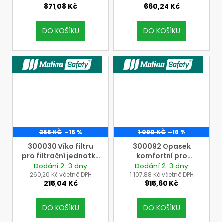
871,08 Kč
660,24 Kč
= 2 ks)
DO KOŠÍKU
DO KOŠÍKU
VÝROBCE MALINASAFETY
VÝROBCE MALINASAFETY
256 KČ
–16 %
1 090 KČ
–16 %
300030 Víko filtru
300092 Opasek
pro filtrační jednotku
komfortní pro
CleanAIRAerGO
filtrační jednotku
Dodání 2-3 dny
Dodání 2-3 dny
(cena=bal.=2+2+2
AerGO
260,20 Kč včetně DPH
1 107,88 Kč včetně DPH
215,04 Kč
915,60 Kč
ks)
DO KOŠÍKU
DO KOŠÍKU