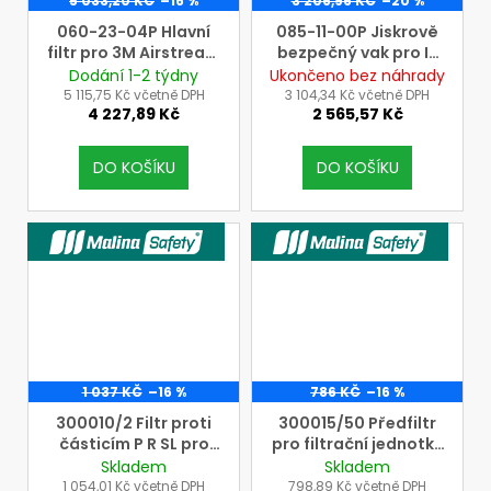
5 033,20 KČ
–16 %
3 206,96 KČ
–20 %
060-23-04P Hlavní
085-11-00P Jiskrově
filtr pro 3M Airstream
bezpečný vak pro IS
přilbu AH4 s vysokou
baterii pro 3M
Dodání 1-2 týdny
Ukončeno bez náhrady
účinností
filtrační jednotku
5 115,75 Kč včetně DPH
3 104,34 Kč včetně DPH
4 227,89 Kč
2 565,57 Kč
(cena=bal.=10ks)
JUPITER
DO KOŠÍKU
DO KOŠÍKU
VÝROBCE MALINASAFETY
VÝROBCE MALINASAFETY
1 037 KČ
–16 %
786 KČ
–16 %
300010/2 Filtr proti
300015/50 Předfiltr
částicím P R SL pro
pro filtrační jednotku
filtrační jednotku
CleanAIR AerGO
Skladem
Skladem
AerGO (cena = sada
(cena = sada = 50 ka)
1 054,01 Kč včetně DPH
798,89 Kč včetně DPH