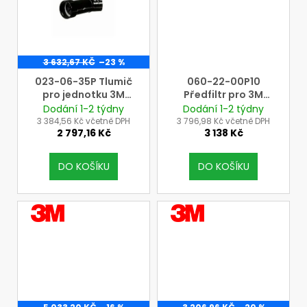
3 632,67 KČ
–23 %
023-06-35P Tlumič
060-22-00P10
pro jednotku 3M
Předfiltr pro 3M
VORTEMP V-200
Airstream přilbu AH4
Dodání 1-2 týdny
Dodání 1-2 týdny
(náhradní sestava),
(cena=bal.=10ks)
3 384,56 Kč včetně DPH
3 796,98 Kč včetně DPH
2 797,16 Kč
3 138 Kč
(cena=1ks)
DO KOŠÍKU
DO KOŠÍKU
VÝROBCE
VÝROBCE
3M
3M