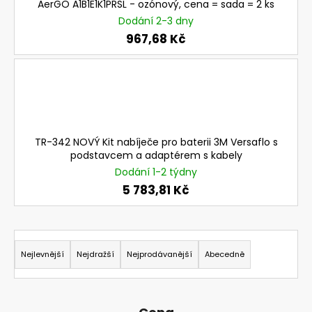
č
AerGO A1B1E1K1PRSL - ozónový, cena = sada = 2 ks
u
Dodání 2-3 dny
j
967,68 Kč
e
m
e
703071
OCHRANA
TR-342 NOVÝ Kit nabíječe pro baterii 3M Versaflo s
HLAVY
PRO
podstavcem a adaptérem s kabely
ŠTÍT
Dodání 1-2 týdny
OMNIRA
5 783,81 Kč
386,40
Kč
Původně:
460
Ř
Kč
a
Nejlevnější
Nejdražší
Nejprodávanější
Abecedně
z
e
n