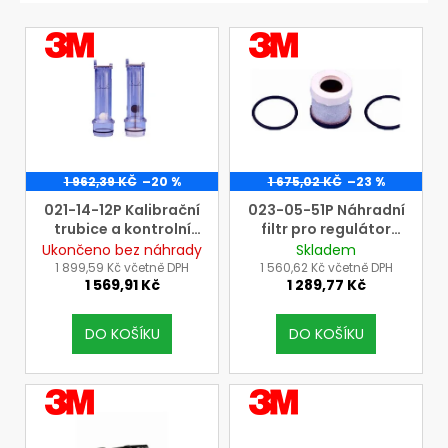
V
VÝROBCE
VÝROBCE
3M
3M
ý
p
i
s
p
r
1 962,39 KČ
–20 %
1 675,02 KČ
–23 %
o
021-14-12P Kalibrační
023-05-51P Náhradní
trubice a kontrolní
filtr pro regulátor
d
průtokoměr pro 3M
vzduchu 3M typu V-
Ukončeno bez náhrady
Skladem
u
filtrační jednotku
500E a Flowstream
1 899,59 Kč včetně DPH
1 560,62 Kč včetně DPH
1 569,91 Kč
1 289,77 Kč
JUPITER
vč. O-kroužku
k
(cena=1ks)
t
DO KOŠÍKU
DO KOŠÍKU
ů
VÝROBCE
VÝROBCE
3M
3M