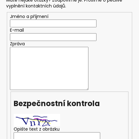
č
vyplnění kontaktních údajů.
u
j
Jméno a příjmení
e
m
E-mail
e
Zpráva
704100X
OCHRANNÁ
PŘILBA
S
BRUSNÝ
ŠTÍTEM
CA-
40G
S
ROZVODEM
Bezpečnostní kontrola
VZDUCHU
A
POLYKARBONÁTOVÝM
ZORNÍKEM
PRO
Opište text z obrázku
SYSTÉMY
CLEANAIR