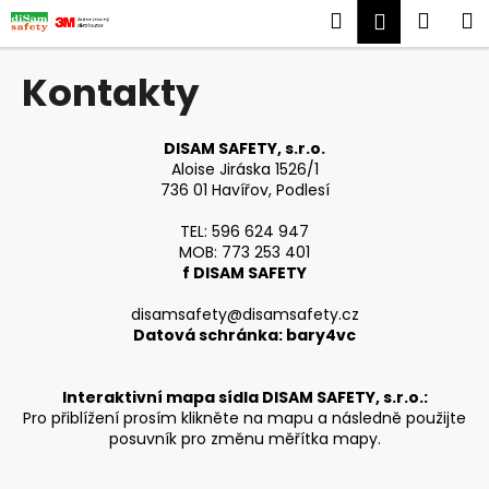
K
Přejít
Hledat
Náku
M
Přihlášen
na
o
obsah
Zpět
Zpět
košík
š
Kontakty
í
C
k
o
DISAM SAFETY, s.r.o.
Aloise Jiráska 1526/1
p
736 01 Havířov, Podlesí
o
t
TEL: 596 624 947
MOB: 773 253 401
ř
f DISAM SAFETY
e
b
disamsafety@disamsafety.cz
Datová schránka: bary4vc
u
j
e
Interaktivní mapa sídla DISAM SAFETY, s.r.o.:
Pro přiblížení prosím klikněte na mapu a následně použijte
t
posuvník pro změnu měřítka mapy.
e
n