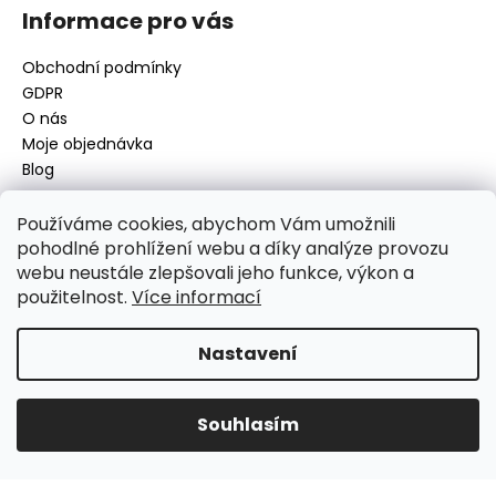
Informace pro vás
Obchodní podmínky
GDPR
O nás
Moje objednávka
Blog
Používáme cookies, abychom Vám umožnili
pohodlné prohlížení webu a díky analýze provozu
Kontakt
webu neustále zlepšovali jeho funkce, výkon a
použitelnost.
Více informací
disamsafety
@
disamsafety.cz
596 624 947
773 253 401
Nastavení
Sledujte nás na Facebooku
Souhlasím
Vytvořil Shoptet
Copyright 2026
DISAMSAFETY
. Všechna práva vyhrazena.