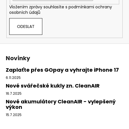
BASIC
Vložením zprávy souhlasíte s
podmínkami ochrany
A
osobních údajů
CLEANAIR
AERGO
6
ODESLAT
950,16
Kč
Původně:
Z
8
274
á
Kč
Novinky
p
a
Zaplaťte přes GOpay a vyhrajte iPhone 17
t
6.11.2025
í
Nové svářečské kukly zn. CleanAIR
16.7.2025
Nové akumulátory CleanAIR - vylepšený
výkon
15.7.2025