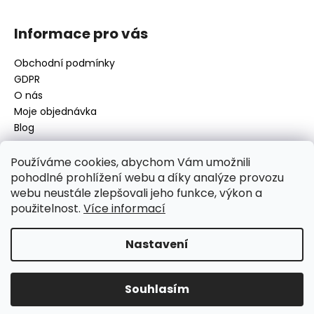
Informace pro vás
Obchodní podmínky
GDPR
O nás
Moje objednávka
Blog
Používáme cookies, abychom Vám umožnili
pohodlné prohlížení webu a díky analýze provozu
Kontakt
webu neustále zlepšovali jeho funkce, výkon a
použitelnost.
Více informací
disamsafety
@
disamsafety.cz
596 624 947
773 253 401
Nastavení
Sledujte nás na Facebooku
Souhlasím
Vytvořil Shoptet