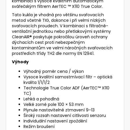
kombinaci s vysoce kvalitním automatickým
svářečským filtrem AerTEC ™ X110 True Color.
Tato kukla je vhodná pro většinu svařovacích
metod včetně TIG, dokonce i při velmi nízkých
svařovacích proudech. V kombinaci s filtračně-
ventilační jednotkou nebo přetlakovými systémy
CleanAIR® poskytuje pokročilou úroveň ochrany
dýchacích cest proti nebezpečným
kontaminantům ve velmi náročných svařovacích
prostředích třídy TH2 dle normy EN 12941.
Výhody
Výhodný poměr cena / výkon
Vysoce kvalitní samostmívací filtr – optická
kvalita 1/1/1/2
Technologie True Color ADF (AerTEC™ X110
TC)
Lehká a pohodlná
Velké zorné pole 100 × 53 mm
Plynule nastavitelné ztmavení 9–13
Široký rozsah nastavení citlivosti senzoru
Individuální nastavení zpoždění
Režim broušení