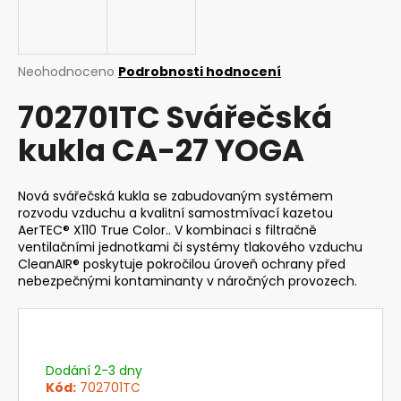
a
j
í
Průměrné
Neohodnoceno
Podrobnosti hodnocení
t
hodnocení
702701TC Svářečská
produktu
?
je
kukla CA-27 YOGA
0,0
z
5
hvězdiček.
Nová svářečská kukla se zabudovaným systémem
HLEDAT
rozvodu vzduchu a kvalitní samostmívací kazetou
AerTEC® X110 True Color.. V kombinaci s filtračně
ventilačními jednotkami či systémy tlakového vzduchu
CleanAIR® poskytuje pokročilou úroveň ochrany před
nebezpečnými kontaminanty v náročných provozech.
D
o
p
o
r
Dodání 2-3 dny
u
Kód:
702701TC