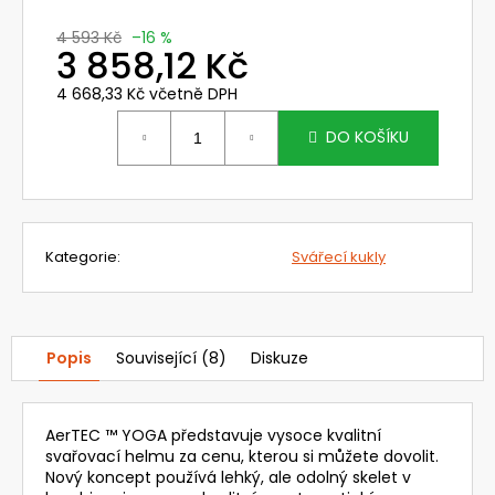
č
u
4 593 Kč
–16 %
j
3 858,12 Kč
e
4 668,33 Kč včetně DPH
m
Měrná
e
cena:
DO KOŠÍKU
NEHOŘLAVÉ
KALHOTY
LACL
JAKUB
Kategorie
:
Svářecí kukly
1
420
Kč
Popis
Související (8)
Diskuze
AerTEC ™ YOGA představuje vysoce kvalitní
svařovací helmu za cenu, kterou si můžete dovolit.
Nový koncept používá lehký, ale odolný skelet v