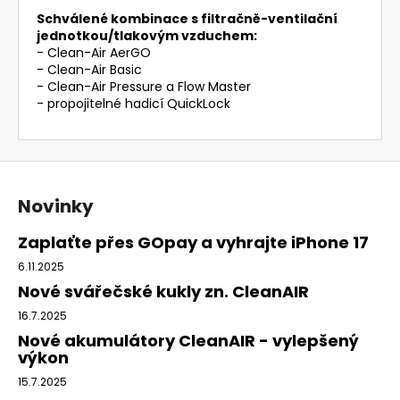
Schválené kombinace s filtračně-ventilační
jednotkou/tlakovým vzduchem:
- Clean-Air AerGO
- Clean-Air Basic
- Clean-Air Pressure a Flow Master
- propojitelné hadicí QuickLock
Z
á
Novinky
p
a
Zaplaťte přes GOpay a vyhrajte iPhone 17
t
6.11.2025
í
Nové svářečské kukly zn. CleanAIR
16.7.2025
Nové akumulátory CleanAIR - vylepšený
výkon
15.7.2025