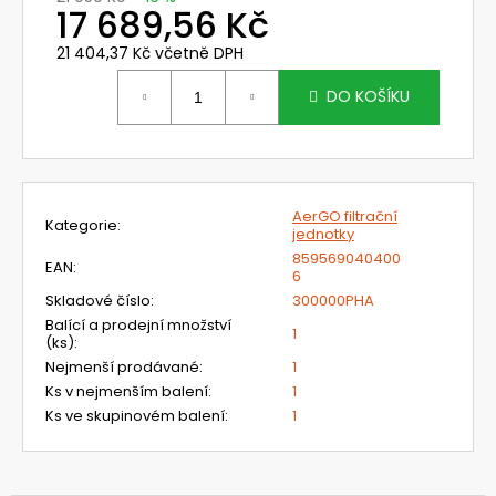
č
17 689,56 Kč
u
j
21 404,37 Kč včetně DPH
e
Měrná
cena:
DO KOŠÍKU
m
e
720392.51
UNIMASK
AerGO filtrační
Kategorie
:
-
jednotky
LEHKÝ
859569040400
UNIVERZÁLNÍ
EAN
:
6
OBLIČEJOVÝ
Skladové číslo
:
300000PHA
ŠTÍT
S
Balící a prodejní množství
1
TEXTILNÍM
(ks)
:
OBLIČEJOVÝM
Nejmenší prodávané
:
1
TĚSNĚNÍM,VÁLCOVÝM
Ks v nejmenším balení
:
1
ZORNÍKEM
A
Ks ve skupinovém balení
:
1
S
PĚTIBODOVÝM
UPÍNACÍM
SYSTÉMEM