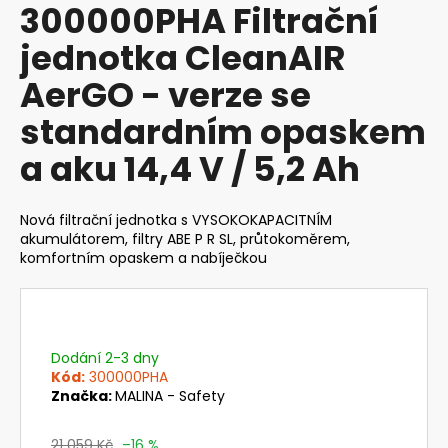
300000PHA Filtrační
produktu
a
je
jednotka CleanAIR
j
0,0
z
í
AerGO - verze se
5
t
hvězdiček.
standardním opaskem
?
a aku 14,4 V / 5,2 Ah
Nová filtrační jednotka s VYSOKOKAPACITNÍM
HLEDAT
akumulátorem, filtry ABE P R SL, průtokoměrem,
komfortním opaskem a nabíječkou
D
o
Dodání 2-3 dny
p
Kód:
300000PHA
o
Značka:
MALINA - Safety
r
u
21 059 Kč
–16 %