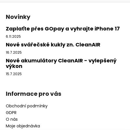
Z
á
Novinky
p
a
Zaplaťte přes GOpay a vyhrajte iPhone 17
t
6.11.2025
í
Nové svářečské kukly zn. CleanAIR
16.7.2025
Nové akumulátory CleanAIR - vylepšený
výkon
15.7.2025
Informace pro vás
Obchodní podmínky
GDPR
O nás
Moje objednávka