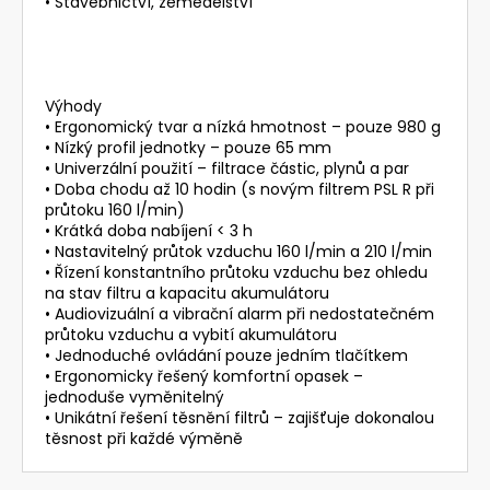
• Stavebnictví, zemědělství
Výhody
• Ergonomický tvar a nízká hmotnost – pouze 980 g
• Nízký profil jednotky – pouze 65 mm
• Univerzální použití – filtrace částic, plynů a par
• Doba chodu až 10 hodin (s novým filtrem PSL R při
průtoku 160 l/min)
• Krátká doba nabíjení < 3 h
• Nastavitelný průtok vzduchu 160 l/min a 210 l/min
• Řízení konstantního průtoku vzduchu bez ohledu
na stav filtru a kapacitu akumulátoru
• Audiovizuální a vibrační alarm při nedostatečném
průtoku vzduchu a vybití akumulátoru
• Jednoduché ovládání pouze jedním tlačítkem
• Ergonomicky řešený komfortní opasek –
jednoduše vyměnitelný
• Unikátní řešení těsnění filtrů – zajišťuje dokonalou
těsnost při každé výměně