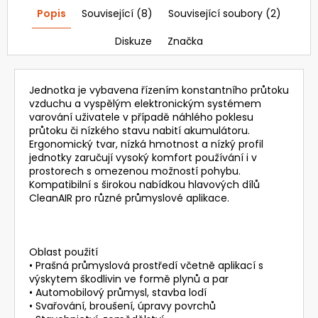
Popis
Související (8)
Související soubory (2)
3
521,28
Kč
Diskuze
Značka
Původně:
4
192
Kč
Jednotka je vybavena řízením konstantního průtoku
vzduchu a vyspělým elektronickým systémem
varování uživatele v případě náhlého poklesu
průtoku či nízkého stavu nabití akumulátoru.
Ergonomický tvar, nízká hmotnost a nízký profil
jednotky zaručují vysoký komfort používání i v
prostorech s omezenou možností pohybu.
Kompatibilní s širokou nabídkou hlavových dílů
CleanAIR pro různé průmyslové aplikace.
Oblast použití
• Prašná průmyslová prostředí včetně aplikací s
výskytem škodlivin ve formě plynů a par
• Automobilový průmysl, stavba lodí
• Svařování, broušení, úpravy povrchů