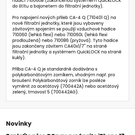
hadicí 710060B (zakončenou systémem QuickLOCK
do štítu a bajonetem do filtrační jednotky).
Pro napojení nových přileb CA-4 Q (710401 Q) na
nové filtrační jednotky, které jsou vybaveny
závitovým spojením se použijí vzduchové hadice
710060 (lehká flexi) nebo 710060L (lehká flexi
prodloužená) nebo 710086 (pryžová). Tyto hadice
jsou zakončeny závitem CA40x1/7" na straně
filtrační jednotky a systémem QuickLOCK na straně
kukly).
Přilba CA-4 Q je standardně dodávána s
polykarbonátovým zorníkem, vhodným např. pro
broušení. Polykarbonátový zorník lze posléze
vyměnit za acetátový (700442A) nebo acetátový
zelený, tmavost 5 (700442AG).
Z
á
Novinky
p