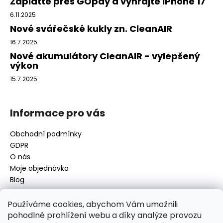
a
Zaplaťte přes GOpay a vyhrajte iPhone 17
t
6.11.2025
í
Nové svářečské kukly zn. CleanAIR
16.7.2025
Nové akumulátory CleanAIR - vylepšený
výkon
15.7.2025
Informace pro vás
Obchodní podmínky
GDPR
O nás
Moje objednávka
Blog
Používáme cookies, abychom Vám umožnili
pohodlné prohlížení webu a díky analýze provozu
Kontakt