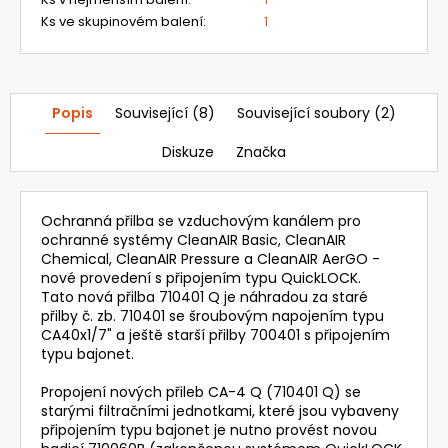
Ks ve skupinovém balení
:
1
Popis
Související (8)
Související soubory (2)
Diskuze
Značka
Ochranná přilba se vzduchovým kanálem pro
ochranné systémy CleanAIR Basic, CleanAIR
Chemical, CleanAIR Pressure a CleanAIR AerGO -
nové provedení s připojením typu QuickLOCK.
Tato nová přilba 710401 Q je náhradou za staré
přilby č. zb. 710401 se šroubovým napojením typu
CA40x1/7" a ještě starší přilby 700401 s připojením
typu bajonet.
Propojení nových přileb CA-4 Q (710401 Q) se
starými filtračními jednotkami, které jsou vybaveny
připojením typu bajonet je nutno provést novou