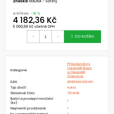
č
Značka:
MALINA - Safety
u
j
4 979 Kč
–16 %
e
4 182,36 Kč
m
5 060,66 Kč včetně DPH
e
Měrná
cena:
DO KOŠÍKU
NEHOŘLAVÉ
KALHOTY
JAKUB
1
190
Příslušenství k
Kč
CleanAIR Basic
Kategorie
:
a CleanAIR
Chemical
EAN
:
8595690406451
Typ zboží
:
kukla
Skladové číslo
:
710401B
Balící a prodejní množství
1
(ks)
:
Nejmenší prodávané
:
1
Ks v nejmenším balení
:
1