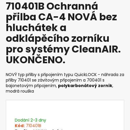
710401B Ochranná
produktu
a
je
přilba CA-4 NOVÁ bez
j
0,0
z
í
hluchátek a
5
t
hvězdiček.
odklápěcího zorníku
?
pro systémy CleanAIR.
UKONČENO.
HLEDAT
NOVÝ typ přilby s připojením typu QuickLOCK - náhrada za
přilby 710401 se závitovým připojením a 700401 s
bajonetovým připojením,
polykarbonátový
zorník
,
modrá rouška
D
o
p
o
r
Dodání 2-3 dny
u
Kód:
710401B