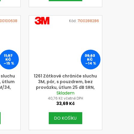
VÝROBCE
100100638
Kód:
7100288286
3M
11,97
39,63
KČ
KČ
–15 %
–14 %
 sluchu
1261 Zátkové chrániče sluchu
, útlum
3M, pár, s pouzdrem, bez
 M/34,
provázku, útlum 25 dB SRN,
Skladem
H
40,76 Kč včetně DPH
33,69 Kč
DO KOŠÍKU