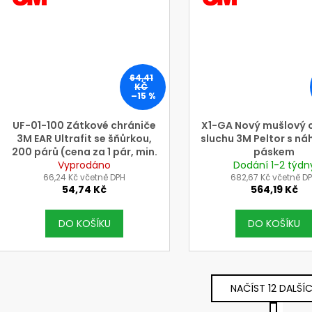
3M
3M
64,41
KČ
–15 %
UF-01-100 Zátkové chrániče
X1-GA Nový mušlový 
3M EAR Ultrafit se šňůrkou,
sluchu 3M Peltor s ná
200 párů (cena za 1 pár, min.
páskem
nákupní množství 200 párů)
Vyprodáno
Dodání 1-2 týdn
66,24 Kč včetně DPH
682,67 Kč včetně D
54,74 Kč
564,19 Kč
DO KOŠÍKU
DO KOŠÍKU
NAČÍST 12 DALŠÍ
S