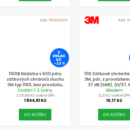
VÝROBCE
Kód:
7000103721
Kód:
7
3M
2
395,60
KČ
–23 %
1100B Nádoba s 500 páry
1110 Zátkové chrániče
zátkových chráničů sluchu
3M, pár, s provázkem
3M typ 1100, bez provázku,
37 dB (SNR), (H/37,
útlum 37 dB SRN (pro
Dodání 1-2 týdny
Skladem
L/31)
2 231,98 Kč včetně DPH
dávkovač 1100-R)
12,31 Kč včetně DP
1 844,61 Kč
10,17 Kč
DO KOŠÍKU
DO KOŠÍKU