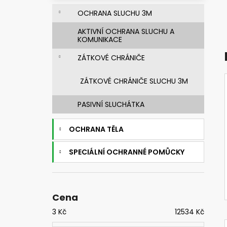
631830 SVÁŘEČSKÁ KUKLA 3M
e
SPEEDGLAS G5-03 PRO S FILTREM G5-
OCHRANA SLUCHU 3M
l
01/03VC
AKTIVNÍ OCHRANA SLUCHU A
14 269,76 Kč
KOMUNIKACE
Původně:
20 385,37 Kč
ZÁTKOVÉ CHRÁNIČE
ZÁTKOVÉ CHRÁNIČE SLUCHU 3M
PASIVNÍ SLUCHÁTKA
OCHRANA TĚLA
SPECIÁLNÍ OCHRANNÉ POMŮCKY
Cena
3
Kč
12534
Kč