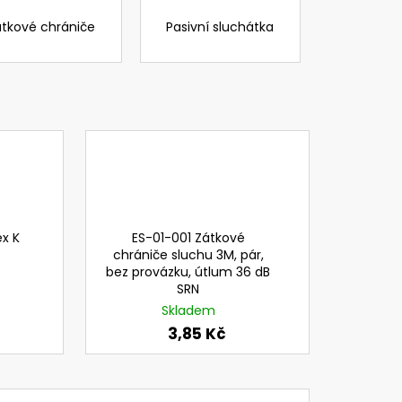
 PC ZORNÍK NÁHL. DÍLŮ
SK SYSTÉMU CLEANAIR
átkové chrániče
Pasivní sluchátka
č
x K
ES-01-001 Zátkové
chrániče sluchu 3M, pár,
bez provázku, útlum 36 dB
SRN
Skladem
3,85 Kč