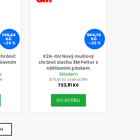
3M
705,24
904,76
KČ
KČ
–20 %
–20 %
chránič
X2A-GU Nový mušlový
hlavním
chránič sluchu 3M Peltor s
náhlavním páskem
y
Skladem
PH
875,81 Kč včetně DPH
723,81 Kč
DO KOŠÍKU
CH