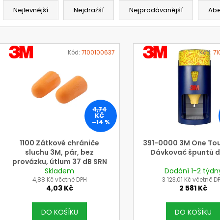
a
Nejlevnější
Nejdražší
Nejprodávanější
Ab
z
e
V
n
VÝROBCE
VÝROBCE
ý
Kód:
7100100637
Kód:
7
3M
3M
í
p
p
i
r
s
o
p
4,74
d
r
KČ
–14 %
u
o
k
d
1100 Zátkové chrániče
391-0000 3M One Tou
t
sluchu 3M, pár, bez
Dávkovač špuntů d
u
provázku, útlum 37 dB SRN
ů
k
Skladem
Dodání 1-2 týdn
t
4,88 Kč včetně DPH
3 123,01 Kč včetně D
4,03 Kč
2 581 Kč
ů
DO KOŠÍKU
DO KOŠÍKU