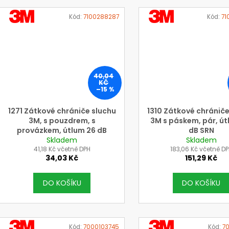
VÝROBCE
VÝROBCE
Kód:
7100288287
Kód:
71
3M
3M
40,04
KČ
–15 %
1271 Zátkové chrániče sluchu
1310 Zátkové chrániče
3M, s pouzdrem, s
3M s páskem, pár, út
provázkem, útlum 26 dB
dB SRN
(SNR), (H/27, M/22, L/20)
Skladem
Skladem
41,18 Kč včetně DPH
183,06 Kč včetně D
34,03 Kč
151,29 Kč
DO KOŠÍKU
DO KOŠÍKU
VÝROBCE
VÝROBCE
Kód:
7000103745
Kód:
7