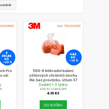
ecedně
VÝROBCE
100064963
Kód:
7100100263
3M
3
4,82
351,95
KČ
KČ
–14 %
–23 %
ch Pro
1100-R Náhradní balení
o uší
zátkových chráničů sluchu
3M, bez provázku, útlum 37
y
dB SRN (cena za 1 ,pár)
Dodání 1-2 týdny
PH
4,96 Kč včetně DPH
4,10 Kč
DO KOŠÍKU