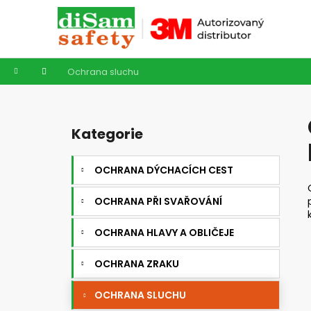
K
Přejít
na
o
obsah
Zpět
Zpět
š
do
do
í
Domů
Ochrana sluchu
k
obchodu
obchodu
P
o
Kategorie
Přeskočit
s
kategorie
t
OCHRANA DÝCHACÍCH CEST
r
a
OCHRANA PŘI SVAŘOVÁNÍ
n
n
OCHRANA HLAVY A OBLIČEJE
í
OCHRANA ZRAKU
p
a
OCHRANA SLUCHU
n