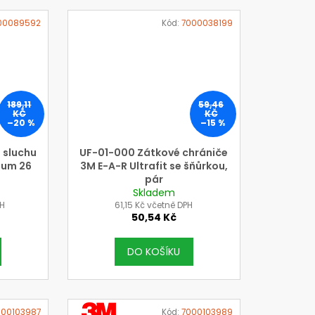
00089592
Kód:
7000038199
189,11
59,46
KČ
KČ
–20 %
–15 %
 sluchu
UF-01-000 Zátkové chrániče
lum 26
3M E-A-R Ultrafit se šňůrkou,
pár
Skladem
PH
61,15 Kč včetně DPH
50,54 Kč
DO KOŠÍKU
VÝROBCE
000103987
Kód:
7000103989