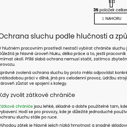
1
3
t
O
r
35
položek celk
v
á
NAHORU
l
n
k
á
o
d
Ochrana sluchu podle hlučnosti a zp
v
a
á
c
n
V hlučném pracovním prostředí nestačí vybírat chrániče sluchu je
í
í
Důležitá je hlavně úroveň hluku, délka práce a to, jestli praco
p
vnímat okolí. Příliš slabá ochrana nemusí stačit, zatímco zbytečn
r
provozu.
v
Správně zvolená ochrana sluchu by proto měla odpovídat konkrét
k
krátkodobou práci v dílně, jiná pro celodenní provoz, údržbu stro
y
zároveň zůstat ve spojení s kolegy.
v
ý
Kdy zvolit zátkové chrániče
p
i
Zátkové chrániče
jsou lehké, skladné a dobře použitelné tam, kd
vybavení. Hodí se pro provozy, kde je důležité jednoduché použí
s
ochranu sluchu stále po ruce.
u
Výhodou zátek je hlavně jejich nízká hmotnost a snadné skladování