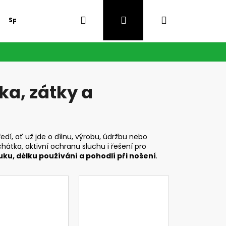
Hledat
Přihlášení
Nákupní
Speciální nabídka
GDPR
košík
ka, zátky a
dí, ať už jde o dílnu, výrobu, údržbu nebo
átka, aktivní ochranu sluchu i řešení pro
uku, délku používání a pohodlí při nošení
.
Následující