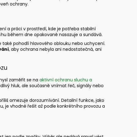
oveň ochrany.
í a práci v prostředí, kde je potřeba stabilní
sluchu během dne opakovaně nasazuje a sundává.
le také pohodlí hlavového oblouku nebo uchycení.
vání
, aby ochrana nebyla ani nedostatečná, ani
ozu
mysl zaměřit se na
aktivní ochranu sluchu a
odlivý hluk, ale současně vnímat řeč, signály nebo
říliš omezuje dorozumívání. Detailní funkce, jako
u, je vhodné řešit až podle konkrétního provozu a
st jen podle značky. Výběr ale nedává smysl vést