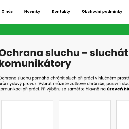
O nás
Novinky
Kontakty
Obchodní podmínky
Co potřebujete najít?
Ochrana sluchu - sluchát
HLEDAT
komunikátory
Doporučujeme
Ochrana sluchu pomáhá chránit sluch při práci v hlučném prostře
průmyslový provoz. Vybrat můžete zátkové chrániče, pasivní sluch
komunikaci při práci. Při výběru se zaměřte hlavně na
úroveň hl