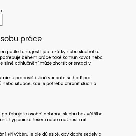
em
ůsobu práce
n podle toho, jestli jde o zátky nebo sluchátka.
vník potřebuje během práce také komunikovat nebo
ě silné odhlučnění může zhoršit orientaci v
nímu pracovišti. Jiná varianta se hodí pro
jů nebo situace, kde je potřeba chránit sluch a
e potřebujete osobní ochranu sluchu bez většího
vání, hygienické řešení nebo možnost mít
. Při výběru je ale důležité, aby dobře seděly a