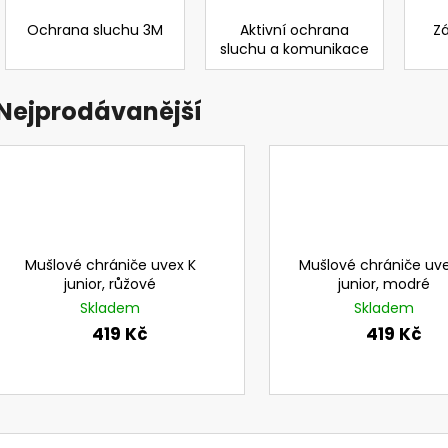
NEHOŘLAVÉ KALHOTY LACL JAKUB
729101 VÁLCOVÝ
OMNIRA A UNIMA
Ochrana sluchu 3M
Aktivní ochrana
Z
1 420 Kč
498,12 Kč
sluchu a komunikace
Původně:
593 K
Nejprodávanější
Mušlové chrániče uvex K
Mušlové chrániče uve
junior, růžové
junior, modré
Skladem
Skladem
419 Kč
419 Kč
Ř