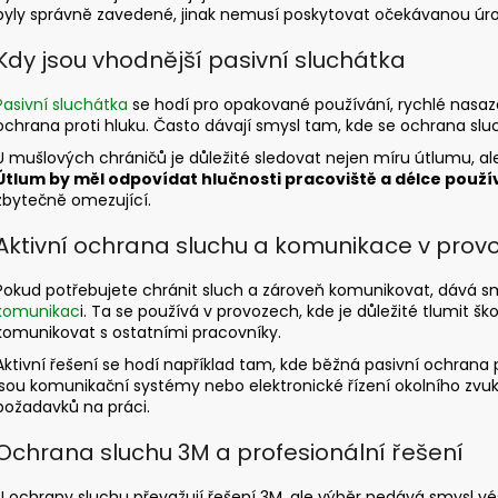
byly správně zavedené, jinak nemusí poskytovat očekávanou úr
Kdy jsou vhodnější pasivní sluchátka
Pasivní sluchátka
se hodí pro opakované používání, rychlé nasazen
ochrana proti hluku. Často dávají smysl tam, kde se ochrana 
U mušlových chráničů je důležité sledovat nejen míru útlumu, a
Útlum by měl odpovídat hlučnosti pracoviště a délce použí
zbytečně omezující.
Aktivní ochrana sluchu a komunikace v prov
Pokud potřebujete chránit sluch a zároveň komunikovat, dává s
komunikac
i. Ta se používá v provozech, kde je důležité tlumit šk
komunikovat s ostatními pracovníky.
Aktivní řešení se hodí například tam, kde běžná pasivní ochrana p
jsou komunikační systémy nebo elektronické řízení okolního zvuk
požadavků na práci.
Ochrana sluchu 3M a profesionální řešení
U ochrany sluchu převažují řešení 3M, ale výběr nedává smysl vé