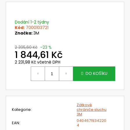
č
u
j
e
Dodání 1-2 týdny
m
Kód:
7000103721
e
Značka:
3M
2 395,60 Kč
–23 %
704100X
1 844,61 Kč
OCHRANNÁ
PŘILBA
2 231,98 Kč včetně DPH
S
Měrná
BRUSNÝ
cena:
DO KOŠÍKU
ŠTÍTEM
CA-
40G
S
ROZVODEM
VZDUCHU
A
Zátkové
POLYKARBONÁTOVÝM
Kategorie
:
chrániče sluchu
ZORNÍKEM
3M
PRO
0404671934220
EAN
:
SYSTÉMY
4
CLEANAIR