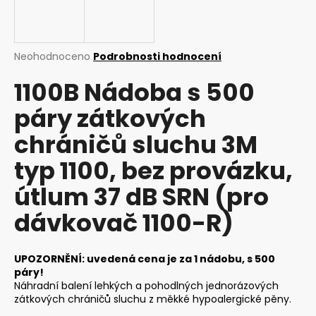
a
j
í
Průměrné
Neohodnoceno
Podrobnosti hodnocení
t
hodnocení
1100B Nádoba s 500
produktu
?
je
páry zátkových
0,0
z
chráničů sluchu 3M
5
hvězdiček.
typ 1100, bez provázku,
HLEDAT
útlum 37 dB SRN (pro
dávkovač 1100-R)
D
o
p
UPOZORNĚNÍ: uvedená cena je za 1 nádobu, s 500
o
páry!
r
Náhradní balení lehkých a pohodlných jednorázových
zátkových chráničů sluchu z měkké hypoalergické pěny.
u