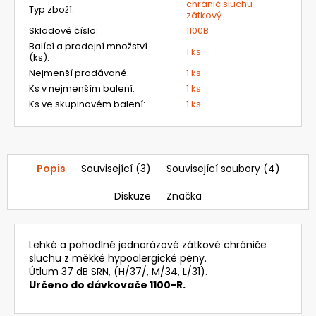
chránič sluchu
BASIC
Typ zboží
:
zátkový
A
Skladové číslo
:
1100B
CLEANAIR
AERGO
Balící a prodejní množství
1 ks
(ks)
:
6
Nejmenší prodávané
:
1 ks
950,16
Kč
Ks v nejmenším balení
:
1 ks
Původně:
Ks ve skupinovém balení
:
1 ks
8
274
Kč
Popis
Související (3)
Související soubory (4)
Diskuze
Značka
Lehké a pohodlné jednorázové zátkové chrániče
sluchu z měkké hypoalergické pěny.
Útlum 37 dB SRN, (H/37/, M/34, L/31).
Určeno do dávkovače 1100-R.