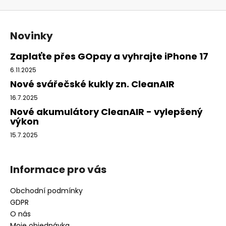
Z
á
Novinky
p
a
Zaplaťte přes GOpay a vyhrajte iPhone 17
t
6.11.2025
í
Nové svářečské kukly zn. CleanAIR
16.7.2025
Nové akumulátory CleanAIR - vylepšený
výkon
15.7.2025
Informace pro vás
Obchodní podmínky
GDPR
O nás
Moje objednávka