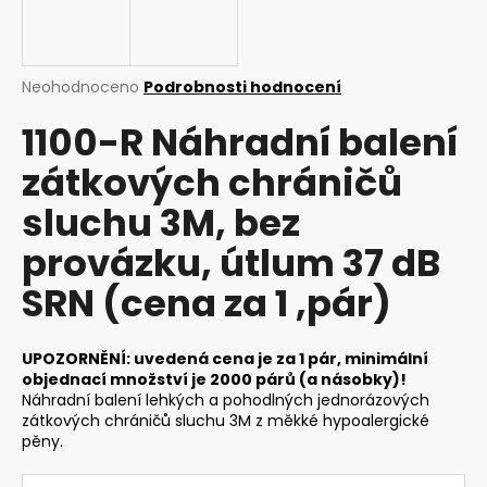
a
j
í
Průměrné
Neohodnoceno
Podrobnosti hodnocení
t
hodnocení
1100-R Náhradní balení
produktu
?
je
zátkových chráničů
0,0
z
sluchu 3M, bez
5
hvězdiček.
provázku, útlum 37 dB
HLEDAT
SRN (cena za 1 ,pár)
D
UPOZORNĚNÍ: uvedená cena je za 1 pár, minimální
o
objednací množství je 2000 párů (a násobky)!
p
Náhradní balení lehkých a pohodlných jednorázových
o
zátkových chráničů sluchu 3M z měkké hypoalergické
r
pěny.
u