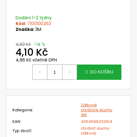
č
u
j
Dodání 1-2 týdny
e
Kód:
7100100263
m
Značka:
3M
e
4,82 Kč
–14 %
4,10 Kč
NEHOŘLAVÉ
KALHOTY
4,96 Kč včetně DPH
LACL
Měrná
JAKUB
cena:
DO KOŠÍKU
1
420
Kč
Zátkové
Kategorie
:
chrániče sluchu
3M
EAN
:
4054596332614
chránič sluchu
Typ zboží
:
zátkový