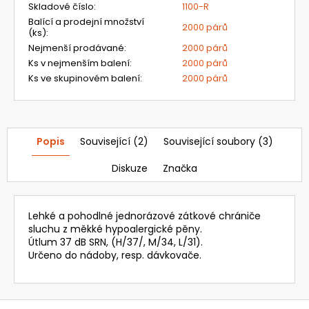
Skladové číslo
:
1100-R
Balící a prodejní množství
2000 párů
(ks)
:
Nejmenší prodávané
:
2000 párů
Ks v nejmenším balení
:
2000 párů
Ks ve skupinovém balení
:
2000 párů
Popis
Související (2)
Související soubory (3)
Diskuze
Značka
Lehké a pohodlné jednorázové zátkové chrániče
sluchu z měkké hypoalergické pěny.
Útlum 37 dB SRN, (H/37/, M/34, L/31).
Určeno do nádoby, resp. dávkovače.
Z