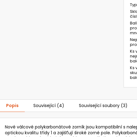
Typ
Skl
čís
Bal
pro
mno
Ne
pr
Ks 
ne
bal
Ks 
sk
bal
Popis
Související (4)
Související soubory (3)
Nové válcové polykarbonátové zorník jsou kompatibilní s nale
optickou kvalitu třídy 1 a zajišťují široké zorné pole. Polykarb