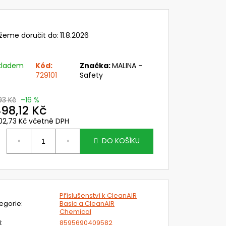
 PC ZORNÍK NÁHL. DÍLŮ
SK SYSTÉMU CLEANAIR
č
žeme doručit do:
11.8.2026
kladem
Kód:
Značka:
MALINA -
729101
Safety
93 Kč
–16 %
98,12 Kč
02,73 Kč včetně DPH
ěrná
ena:
DO KOŠÍKU
Příslušenství k CleanAIR
egorie
:
Basic a CleanAIR
Chemical
N
:
8595690409582