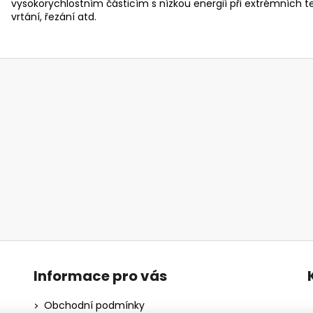
vysokorychlostním částicím s nízkou energií při extrémních te
vrtání, řezání atd.
Informace pro vás
Obchodní podmínky