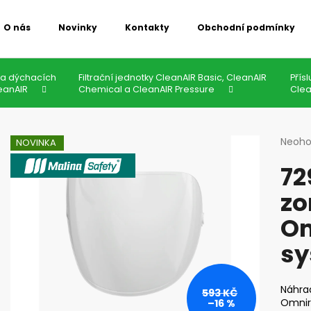
O nás
Novinky
Kontakty
Obchodní podmínky
Co potřebujete najít?
a dýchacích
Filtrační jednotky CleanAIR Basic, CleanAIR
Přís
eanAIR
Chemical a CleanAIR Pressure
Clea
HLEDAT
Průmě
Neoh
NOVINKA
hodno
VÝROBCE MALINASAFETY
72
produ
je
Doporučujeme
zo
0,0
z
Om
5
hvězdi
sy
Náhrad
593 KČ
Omnira
–16 %