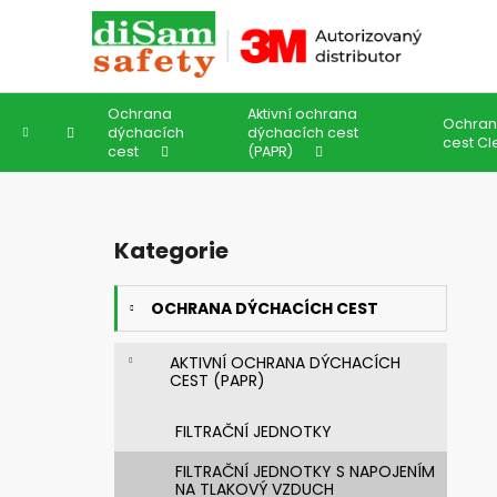
K
Přejít
na
o
obsah
Zpět
Zpět
š
do
do
í
Ochrana
Aktivní ochrana
k
obchodu
obchodu
Ochran
Domů
dýchacích
dýchacích cest
cest Cl
cest
(PAPR)
P
o
Kategorie
Přeskočit
s
kategorie
t
OCHRANA DÝCHACÍCH CEST
r
a
AKTIVNÍ OCHRANA DÝCHACÍCH
n
CEST (PAPR)
n
í
FILTRAČNÍ JEDNOTKY
p
FILTRAČNÍ JEDNOTKY S NAPOJENÍM
a
NA TLAKOVÝ VZDUCH