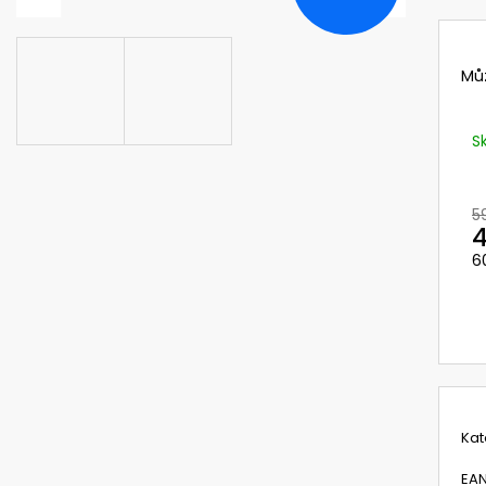
NEHOŘLAVÉ KALHOTY LACL JAKUB
729101 VÁLCOVÝ
OMNIRA A UNIMA
1 420 Kč
498,12 Kč
Původně:
593 K
Mů
S
5
4
6
M
c
Kat
EA