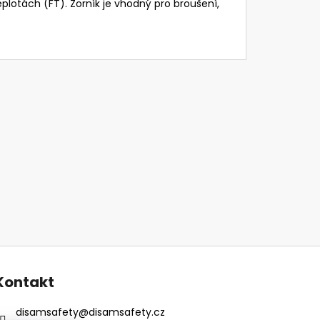
plotách (FT). Zorník je vhodný pro broušení,
Kontakt
disamsafety
@
disamsafety.cz