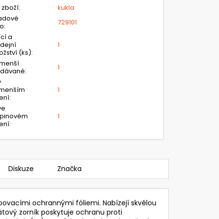
 zboží
:
kukla
adové
729101
lo
:
ící a
dejní
1
žství (ks)
:
jmenší
1
odávané
:
v
jmenším
1
ení
:
ve
upinovém
1
ení
:
Diskuze
Značka
povacími ochrannými fóliemi. Nabízejí skvělou
onátový zorník poskytuje ochranu proti