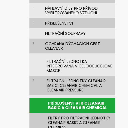
631830 SVÁŘEČSKÁ KUKLA 3M
n
SPEEDGLAS G5-03 PRO S FILTREM G5-
NÁHLAVNÍ DÍLY PRO PŘÍVOD
01/03VC
e
VYFILTROVANÉHO VZDUCHU
14 269,76 Kč
l
PŘÍSLUŠENSTVÍ
Původně:
20 385,37 Kč
FILTRAČNÍ SOUPRAVY
OCHRANA DÝCHACÍCH CEST
CLEANAIR
FILTRAČNÍ JEDNOTKA
INTEGROVANÁ V CELOOBLIČEJOVÉ
MASCE
FILTRAČNÍ JEDNOTKY CLEANAIR
BASIC, CLEANAIR CHEMICAL A
CLEANAIR PRESSURE
PŘÍSLUŠENSTVÍ K CLEANAIR
BASIC A CLEANAIR CHEMICAL
FILTRY PRO FILTRAČNÍ JEDNOTKY
CLEANAIR BASIC A CLEANAIR
CHEMICAL