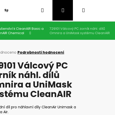
Hledat
Přihlášení
Nákupní
Speciální nabídka
GDPR
lušenství k CleanAIR Basic a
729101 Válcový PC zorník náhl. dílů
košík
nAIR Chemical
Omnira a UniMask systému CleanAIR
rné
odnoceno
Podrobnosti hodnocení
cení
9101 Válcový PC
ktu
rník náhl. dílů
nira a UniMask
ček.
stému CleanAIR
Následující
ní díl pro náhlavní díly CleanAir Unimask a
 Air.