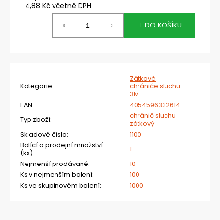
č
4,88 Kč včetně DPH
u
Měrná
j
cena:
DO KOŠÍKU
e
m
e
Zátkové
PŘILBA
Kategorie
:
chrániče sluchu
DIAMOND
3M
VI
EAN
:
4054596332614
WIND
chránič sluchu
-
Typ zboží
:
zátkový
DELTA
PLUS
Skladové číslo
:
1100
Balící a prodejní množství
370
1
(ks)
:
Kč
Původně:
Nejmenší prodávané
:
10
489
Ks v nejmenším balení
:
100
Kč
Ks ve skupinovém balení
:
1000