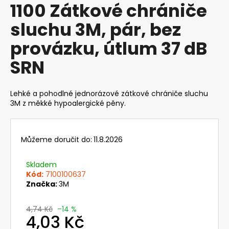
1100 Zátkové chrániče
produktu
a
je
sluchu 3M, pár, bez
j
0,0
z
í
provázku, útlum 37 dB
5
t
hvězdiček.
SRN
?
Lehké a pohodlné jednorázové zátkové chrániče sluchu
3M z měkké hypoalergické pěny.
HLEDAT
Můžeme doručit do:
11.8.2026
D
Skladem
o
Kód:
7100100637
p
Značka:
3M
o
r
4,74 Kč
–14 %
4,03 Kč
u