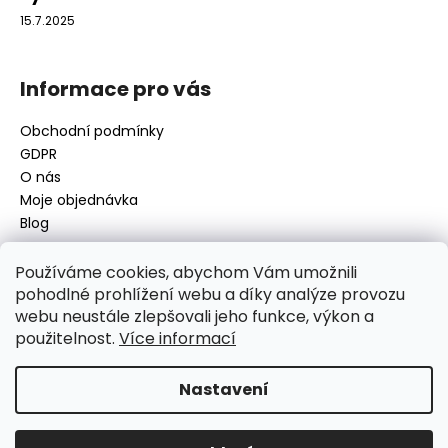
15.7.2025
Informace pro vás
Obchodní podmínky
GDPR
O nás
Moje objednávka
Blog
Používáme cookies, abychom Vám umožnili
pohodlné prohlížení webu a díky analýze provozu
Kontakt
webu neustále zlepšovali jeho funkce, výkon a
použitelnost.
Více informací
disamsafety
@
disamsafety.cz
596 624 947
773 253 401
Nastavení
Sledujte nás na Facebooku