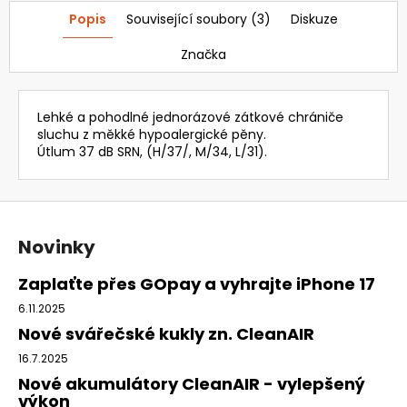
Popis
Související soubory (3)
Diskuze
Značka
Lehké a pohodlné jednorázové zátkové chrániče
sluchu z měkké hypoalergické pěny.
Útlum 37 dB SRN, (H/37/, M/34, L/31).
Z
á
Novinky
p
a
Zaplaťte přes GOpay a vyhrajte iPhone 17
t
6.11.2025
í
Nové svářečské kukly zn. CleanAIR
16.7.2025
Nové akumulátory CleanAIR - vylepšený
výkon