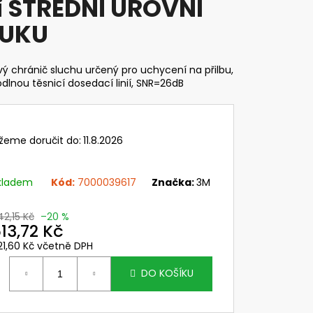
i STŘEDNÍ ÚROVNI
 PC ZORNÍK NÁHL. DÍLŮ
SK SYSTÉMU CLEANAIR
LUKU
č
ý chránič sluchu určený pro uchycení na přilbu,
dlnou těsnicí dosedací linií, SNR=26dB
žeme doručit do:
11.8.2026
kladem
Kód:
7000039617
Značka:
3M
42,15 Kč
–20 %
13,72 Kč
21,60 Kč včetně DPH
ěrná
ena:
DO KOŠÍKU