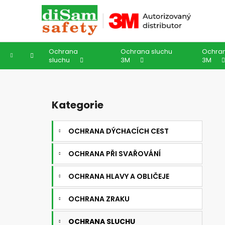
K
Přejít
na
o
obsah
Zpět
Zpět
š
do
do
í
Ochrana
Ochrana sluchu
Ochran
k
obchodu
obchodu
Domů
sluchu
3M
3M
P
o
Kategorie
Přeskočit
s
kategorie
t
OCHRANA DÝCHACÍCH CEST
r
a
OCHRANA PŘI SVAŘOVÁNÍ
n
n
OCHRANA HLAVY A OBLIČEJE
í
OCHRANA ZRAKU
p
a
OCHRANA SLUCHU