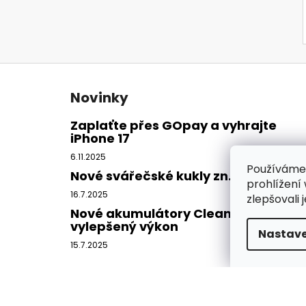
Z
á
Novinky
p
a
Zaplaťte přes GOpay a vyhrajte
iPhone 17
t
í
6.11.2025
Používáme
Nové svářečské kukly zn. CleanAIR
prohlížení
16.7.2025
zlepšovali 
Nové akumulátory CleanAIR -
vylepšený výkon
Nastave
15.7.2025
Copyright 2026
DISAMSAFETY
. Všechna práva vy