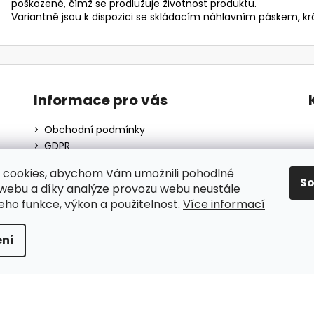
poškozené, čímž se prodlužuje životnost produktu.
Variantně jsou k dispozici se skládacím náhlavním páskem, k
Informace pro vás
Obchodní podmínky
GDPR
O nás
 cookies, abychom Vám umožnili pohodlné
Moje objednávka
S
 webu a díky analýze provozu webu neustále
Blog
jeho funkce, výkon a použitelnost.
Více informací
ní
hrazena.