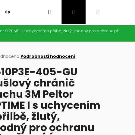
Hledat
Přihlášení
Nákupní
Speciální nabídka
GDPR
 OPTIME I s uchycením k přilbě, žlutý, vhodný pro ochranu při
košík
rné
odnoceno
Podrobnosti hodnocení
cení
10P3E-405-GU
ktu
šlový chránič
uchu 3M Peltor
ček.
TIME I s uchycením
přilbě, žlutý,
Následující
odný pro ochranu