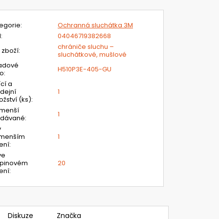
egorie
:
Ochranná sluchátka 3M
N
:
04046719382668
chrániče sluchu –
 zboží
:
sluchátkové, mušlové
adové
H510P3E-405-GU
lo
:
ící a
dejní
1
žství (ks)
:
jmenší
1
odávané
:
v
jmenším
1
ení
:
ve
upinovém
20
ení
:
Diskuze
Značka