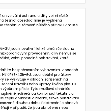
 univerzální ochranu a díky velmi nízké
á těsnicí dosedací linie je vyplněna
ho těsnění a zároveň nízkého přítlaku v místě
-GU jsou inovativní lehké chrániče sluchu
 se nízkoprofilovým provedením, díky němuž se
kké, velmi pohodlné polstrování, které
e s dalším bezpečnostním vybavením, v podobě
, H510P3E-405-GU. Jsou ideální pro úkony
rý se vyskytuje v dílnách, zařízeních na
ě sečení trávníku nebo úpravy živého plotu. K
kým výběrem přileb. Tyto mušlové chrániče
ky naplněné jedinečnou kombinací tekutiny a
í tepla a vlhkosti a měkké, široké polstrování
 nasazené dlouhou dobu. Polstrování a pěnové
yměňují v případě, že jsou obnošené nebo