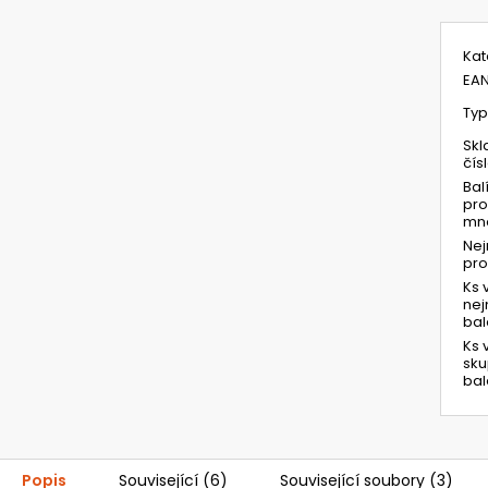
Kat
EA
Typ
Skl
čís
Bal
pro
mno
Ne
pr
Ks 
ne
bal
Ks 
sk
bal
Popis
Související (6)
Související soubory (3)