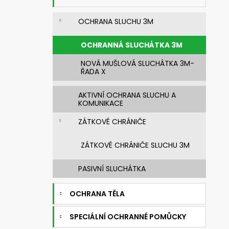
n
631830 SVÁŘEČSKÁ KUKLA 3M
SPEEDGLAS G5-03 PRO S FILTREM G5-
e
01/03VC
OCHRANA SLUCHU 3M
l
14 269,76 Kč
Původně:
20 385,37 Kč
OCHRANNÁ SLUCHÁTKA 3M
NOVÁ MUŠLOVÁ SLUCHÁTKA 3M-
ŘADA X
AKTIVNÍ OCHRANA SLUCHU A
KOMUNIKACE
ZÁTKOVÉ CHRÁNIČE
ZÁTKOVÉ CHRÁNIČE SLUCHU 3M
PASIVNÍ SLUCHÁTKA
OCHRANA TĚLA
SPECIÁLNÍ OCHRANNÉ POMŮCKY