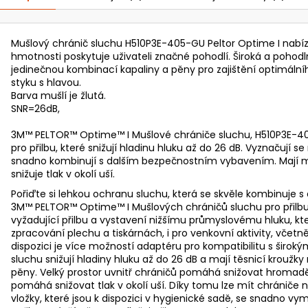
Mušlový chránič sluchu H510P3E-405-GU Peltor Optime I nabízí
hmotnosti poskytuje uživateli značné pohodlí. Široká a pohodln
jedinečnou kombinací kapaliny a pěny pro zajištění optimální
styku s hlavou.
Barva mušlí je žlutá.
SNR=26dB,
3M™ PELTOR™ Optime™ I Mušlové chrániče sluchu, H510P3E-405
pro přilbu, které snižují hladinu hluku až do 26 dB. Vyznačují
snadno kombinují s dalším bezpečnostním vybavením. Mají mě
snižuje tlak v okolí uší.
Pořiďte si lehkou ochranu sluchu, která se skvěle kombinuj
3M™ PELTOR™ Optime™ I Mušlových chráničů sluchu pro přilbu
vyžadující přilbu a vystavení nižšímu průmyslovému hluku, kte
zpracování plechu a tiskárnách, i pro venkovní aktivity, včetn
dispozici je více možností adaptéru pro kompatibilitu s širo
sluchu snižují hladiny hluku až do 26 dB a mají těsnicí krouž
pěny. Velký prostor uvnitř chráničů pomáhá snižovat hromaděn
pomáhá snižovat tlak v okolí uší. Díky tomu lze mít chrániče
vložky, které jsou k dispozici v hygienické sadě, se snadno v