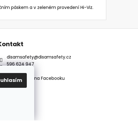
rčním páskem a v zeleném provedení Hi-Viz.
Kontakt
disamsafety
@
disamsafety.cz
596 624 947
773 253 401
Sledujte nás na Facebooku
ouhlasím
Vytvořil Shoptet