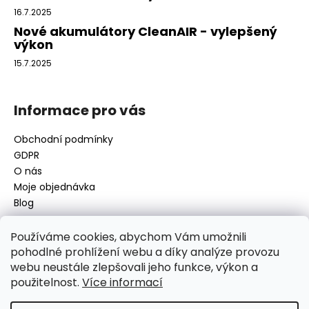
v
16.7.2025
ý
Nové akumulátory CleanAIR - vylepšený
p
výkon
i
15.7.2025
s
u
Informace pro vás
Obchodní podmínky
GDPR
O nás
Moje objednávka
Blog
Používáme cookies, abychom Vám umožnili
pohodlné prohlížení webu a díky analýze provozu
Kontakt
webu neustále zlepšovali jeho funkce, výkon a
použitelnost.
Více informací
disamsafety
@
disamsafety.cz
596 624 947