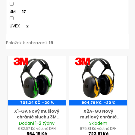
3M
17
UVEX
2
Položek k zobrazení:
19
V
VÝROBCE
VÝROBCE
3M
3M
ý
p
i
s
p
r
705,24 KČ
–20 %
904,76 KČ
–20 %
o
X1-GA Nový mušlový
X2A-GU Nový
chránič sluchu 3M
mušlový chránič
d
Peltor s náhlavním
sluchu 3M Peltor s
Dodání 1-2 týdny
Skladem
u
páskem
náhlavním páskem
682,67 Kč včetně DPH
875,81 Kč včetně DPH
564,19 Kč
723,81 Kč