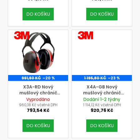
k
t
DO KOŠÍKU
DO KOŠÍKU
ů
VÝROBCE
VÝROBCE
3M
3M
991,93 KČ
–20 %
1 195,80 KČ
–23 %
X3A-RD Nový
X4A-GB Nový
mušlový chránič
mušlový chránič
sluchu 3M Peltor s
sluchu 3M Peltor s
Vyprodáno
Dodání 1-2 týdny
náhlavním páskem
náhlavním páskem
960,18 Kč včetně DPH
1 114,12 Kč včetně DPH
793,54 Kč
920,76 Kč
DO KOŠÍKU
DO KOŠÍKU