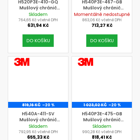
H520P3E-410-GQ
H540P3E-467-GB
Mušlový chránič
Mušlový chránič
sluchu 3M Peltor
sluchu 3M Peltor
Skladem
Momentálně nedostupné
OPTIME II s úchytem
OPTIME II s úchytem
764,65 Kč včetně DPH
863,06 Kč včetně DPH
631,94 Kč
713,27 Kč
P3E na přilbu Peltor
P3E na přilbu Peltor
G3000, SNR=31dB,
G3000, SNR=34dB,
H=34dB, M=29dB,
Hi-Viz (fluorescentní)
DO KOŠÍKU
DO KOŠÍKU
L=20dB, černý
VÝROBCE
VÝROBCE
3M
3M
819,16 KČ
–20 %
1 023,02 KČ
–20 %
H540A-411-SV
H540P3E-475-GB
Mušlový chránič
Mušlový chránič
sluchu 3M Peltor
sluchu 3M Peltor
Skladem
Skladem
OPTIME III s měkkým
OPTIME III s úchytem
792,95 Kč včetně DPH
990,28 Kč včetně DPH
655,33 Kč
818,41 Kč
přidržovacím
P3E na přilbu 3M