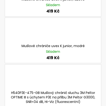
a
Skladem
j
419 Kč
í
t
?
Mušlové chrániče uvex K junior, modré
Skladem
HLEDAT
419 Kč
D
o
p
o
H540P3E-475-GB Mušlový chránič sluchu 3M Peltor
r
OPTIME III s úchytem P3E na přilbu 3M Peltor G3000,
u
SNR=34 dB, Hi-Viz (fluorescentní)