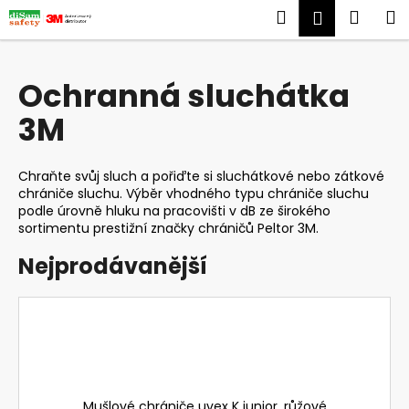
K
Přejít
Hledat
Náku
M
Přihlášen
na
o
obsah
Zpět
Zpět
košík
š
í
Ochranná sluchátka
C
k
3M
o
p
o
Chraňte svůj sluch a pořiďte si sluchátkové nebo zátkové
t
chrániče sluchu. Výběr vhodného typu chrániče sluchu
podle úrovně hluku na pracovišti v dB ze širokého
ř
sortimentu prestižní značky chráničů Peltor 3M.
e
b
Nejprodávanější
u
j
e
t
e
n
Mušlové chrániče uvex K junior, růžové