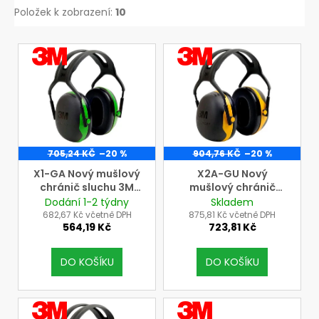
Kč
Položek k zobrazení:
10
V
VÝROBCE
VÝROBCE
3M
3M
ý
p
i
s
p
r
705,24 KČ
–20 %
904,76 KČ
–20 %
o
X1-GA Nový mušlový
X2A-GU Nový
chránič sluchu 3M
mušlový chránič
d
Peltor s náhlavním
sluchu 3M Peltor s
Dodání 1-2 týdny
Skladem
u
páskem
náhlavním páskem
682,67 Kč včetně DPH
875,81 Kč včetně DPH
564,19 Kč
723,81 Kč
k
t
DO KOŠÍKU
DO KOŠÍKU
ů
VÝROBCE
VÝROBCE
3M
3M