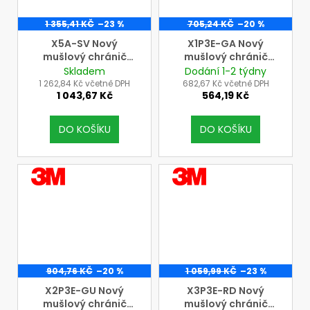
1 355,41 KČ
–23 %
705,24 KČ
–20 %
X5A-SV Nový
X1P3E-GA Nový
mušlový chránič
mušlový chránič
sluchu 3M Peltor s
sluchu 3M Peltor
Skladem
Dodání 1-2 týdny
náhlavním páskem
X1P3E-GA s úchytem
1 262,84 Kč včetně DPH
682,67 Kč včetně DPH
1 043,67 Kč
564,19 Kč
P3E na přilbu
DO KOŠÍKU
DO KOŠÍKU
VÝROBCE
VÝROBCE
3M
3M
904,76 KČ
–20 %
1 059,99 KČ
–23 %
X2P3E-GU Nový
X3P3E-RD Nový
mušlový chránič
mušlový chránič