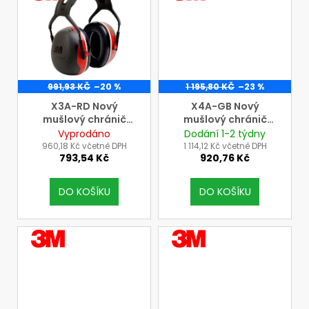
991,93 KČ
–20 %
1 195,80 KČ
–23 %
X3A-RD Nový
X4A-GB Nový
mušlový chránič
mušlový chránič
sluchu 3M Peltor s
sluchu 3M Peltor s
Vyprodáno
Dodání 1-2 týdny
náhlavním páskem
náhlavním páskem
960,18 Kč včetně DPH
1 114,12 Kč včetně DPH
793,54 Kč
920,76 Kč
DO KOŠÍKU
DO KOŠÍKU
VÝROBCE
VÝROBCE
3M
3M