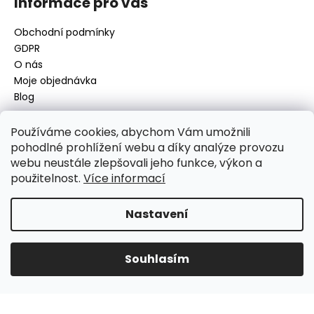
Informace pro vás
s
u
Obchodní podmínky
GDPR
O nás
Moje objednávka
Blog
Používáme cookies, abychom Vám umožnili
pohodlné prohlížení webu a díky analýze provozu
Kontakt
webu neustále zlepšovali jeho funkce, výkon a
použitelnost.
Více informací
disamsafety
@
disamsafety.cz
596 624 947
773 253 401
Nastavení
Sledujte nás na Facebooku
Souhlasím
Vytvořil Shoptet
Copyright 2026
DISAMSAFETY
. Všechna práva vyhrazena.