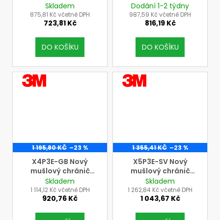
sluchu 3M Peltor s
sluchu 3M Peltor s
Skladem
Dodání 1-2 týdny
úchytem P3E na
dielektrickým
875,81 Kč včetně DPH
987,59 Kč včetně DPH
723,81 Kč
816,19 Kč
přilbu
úchytem P5E na
přilbu
DO KOŠÍKU
DO KOŠÍKU
VÝROBCE
VÝROBCE
3M
3M
1 195,80 KČ
–23 %
1 355,41 KČ
–23 %
X4P3E-GB Nový
X5P3E-SV Nový
mušlový chránič
mušlový chránič
sluchu 3M Peltor s
sluchu 3M Peltor s
Skladem
Skladem
úchytem P3E na
úchytem P3E na
1 114,12 Kč včetně DPH
1 262,84 Kč včetně DPH
920,76 Kč
1 043,67 Kč
přilbu
přilbu