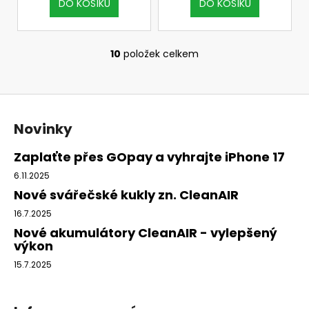
DO KOŠÍKU
DO KOŠÍKU
10
položek celkem
O
v
l
Z
á
á
d
Novinky
p
a
c
a
Zaplaťte přes GOpay a vyhrajte iPhone 17
í
t
6.11.2025
p
í
Nové svářečské kukly zn. CleanAIR
r
v
16.7.2025
k
Nové akumulátory CleanAIR - vylepšený
y
výkon
v
15.7.2025
ý
p
i