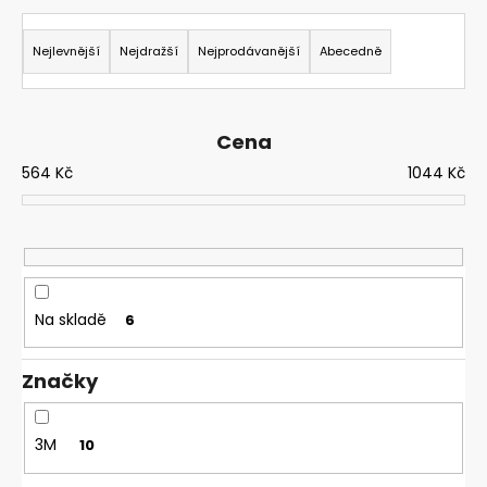
č
Ř
u
j
a
Nejlevnější
Nejdražší
Nejprodávanější
Abecedně
e
z
m
e
e
n
Cena
í
564
Kč
1044
Kč
TR-
p
381+
r
OCHRANNÝ
KRYT
o
PRO
d
FILTRAČNÍ
JEDNOTKY
u
3M
Na skladě
6
k
VERSAFLO
SÉRIE
t
TR-
Značky
ů
300
628,30
Kč
3M
10
Původně:
785,38