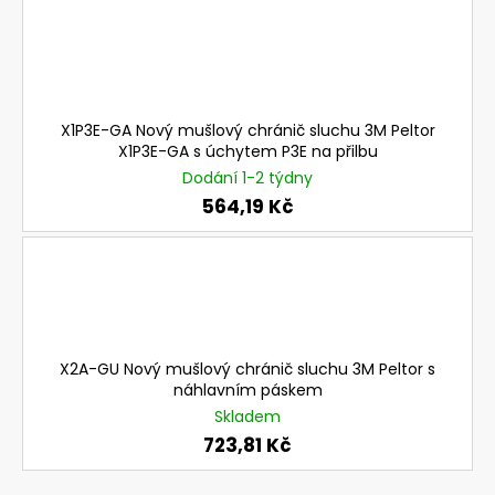
a
j
í
t
X1P3E-GA Nový mušlový chránič sluchu 3M Peltor
?
X1P3E-GA s úchytem P3E na přilbu
Dodání 1-2 týdny
564,19 Kč
HLEDAT
D
X2A-GU Nový mušlový chránič sluchu 3M Peltor s
o
náhlavním páskem
p
Skladem
o
723,81 Kč
r
u