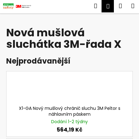
K
Přejít
Hledat
Náku
M
Přihlášen
na
o
obsah
Zpět
Zpět
košík
š
í
Nová mušlová
C
k
sluchátka 3M-řada X
o
p
o
Nejprodávanější
t
ř
e
b
u
j
X1-GA Nový mušlový chránič sluchu 3M Peltor s
e
náhlavním páskem
t
Dodání 1-2 týdny
e
564,19 Kč
n