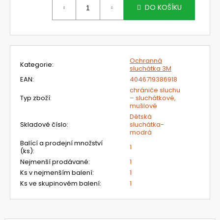
č
cena:
DO KOŠÍKU
u
j
e
m
e
Ochranná
Kategorie
:
sluchátka 3M
EAN
:
4046719386918
NEHOŘLAVÉ
chrániče sluchu
KALHOTY
Typ zboží
:
– sluchátkové,
JAKUB
mušlové
1
Dětská
190
Skladové číslo
:
sluchátka-
Kč
modrá
Balící a prodejní množství
1
(ks)
:
Nejmenší prodávané
:
1
Ks v nejmenším balení
:
1
Ks ve skupinovém balení
:
1