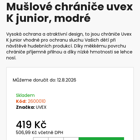
Mušlové chrániče uvex
produktu
a
je
K junior, modré
j
0,0
z
í
5
t
hvězdiček.
Vysoká ochrana a atraktivní design, to jsou chrániče Uvex
?
K junior vhodné pro ochranu sluchu Vašich dětí při
návštěvě hudebních produkcí. Díky měkkému povrchu
chrániče příjemně přilnou a díky nízké hmotnosti se lehce
nosí.
HLEDAT
Můžeme doručit do:
12.8.2026
Skladem
D
Kód:
2600010
o
Značka:
UVEX
p
o
419 Kč
r
506,99 Kč včetně DPH
u
Měrná