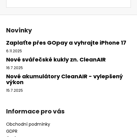
Z
á
Novinky
p
a
Zaplaťte přes GOpay a vyhrajte iPhone 17
t
6.11.2025
í
Nové svářečské kukly zn. CleanAIR
16.7.2025
Nové akumulátory CleanAIR - vylepšený
výkon
15.7.2025
Informace pro vás
Obchodní podmínky
GDPR