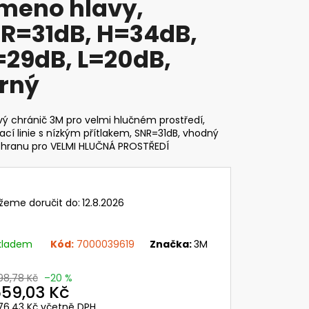
meno hlavy,
C LESNICKÝ A
T 3M PRO OCHRANU
R=31dB, H=34dB,
CHU S DRÁTĚNÝM
ANNÝMI SLUCHÁTKY
29dB, L=20dB,
,84 Kč
rný
ý chránič 3M pro velmi hlučném prostředí,
cí linie s nízkým přítlakem, SNR=31dB, vhodný
chranu pro VELMI HLUČNÁ PROSTŘEDÍ
žeme doručit do:
12.8.2026
kladem
Kód:
7000039619
Značka:
3M
98,78 Kč
–20 %
59,03 Kč
76,43 Kč včetně DPH