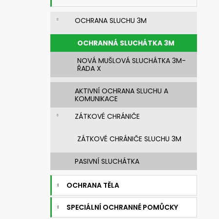
n
NEHOŘLAVÁ BLŮZA JAKUB
e
1 450 Kč
OCHRANA SLUCHU 3M
l
OCHRANNÁ SLUCHÁTKA 3M
NOVÁ MUŠLOVÁ SLUCHÁTKA 3M-
ŘADA X
AKTIVNÍ OCHRANA SLUCHU A
KOMUNIKACE
ZÁTKOVÉ CHRÁNIČE
ZÁTKOVÉ CHRÁNIČE SLUCHU 3M
PASIVNÍ SLUCHÁTKA
OCHRANA TĚLA
SPECIÁLNÍ OCHRANNÉ POMŮCKY