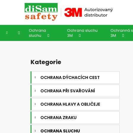
K
Přejít
na
o
obsah
Zpět
Zpět
š
do
do
í
Ochrana
Ochrana sluchu
Ochranná s
k
obchodu
obchodu
Domů
sluchu
3M
3M
P
o
Kategorie
Přeskočit
s
kategorie
t
OCHRANA DÝCHACÍCH CEST
r
a
OCHRANA PŘI SVAŘOVÁNÍ
n
n
OCHRANA HLAVY A OBLIČEJE
í
OCHRANA ZRAKU
p
a
OCHRANA SLUCHU