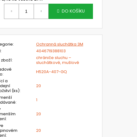
ěrná
ena:
DO KOŠÍKU
egorie
:
Ochranná sluchátka 3M
N
:
4046719388103
chrániče sluchu –
 zboží
:
sluchátkové, mušlové
adové
H520A-407-GQ
lo
:
ící a
dejní
20
žství (ks)
:
jmenší
1
odávané
:
v
jmenším
20
ení
:
ve
upinovém
20
ení
: