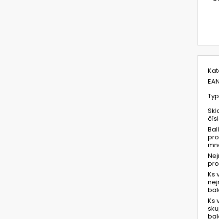
M
c
Kat
EA
Typ
Skl
čís
Bal
pro
mno
Ne
pr
Ks 
ne
bal
Ks 
sk
bal