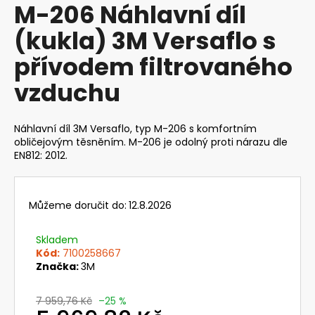
M-206 Náhlavní díl
produktu
a
je
(kukla) 3M Versaflo s
j
0,0
z
í
přívodem filtrovaného
5
t
hvězdiček.
vzduchu
?
Náhlavní díl 3M Versaflo, typ M-206 s komfortním
obličejovým těsněním. M-206 je odolný proti nárazu dle
EN812: 2012.
HLEDAT
Můžeme doručit do:
12.8.2026
D
o
Skladem
p
Kód:
7100258667
Značka:
3M
o
r
u
7 959,76 Kč
–25 %