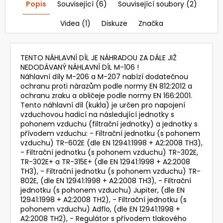
Popis
Související (6)
Související soubory (2)
3
521,28
Videa (1)
Diskuze
Značka
Kč
Původně:
4
192
TENTO NÁHLAVNÍ DÍL JE NÁHRADOU ZA DÁLE JIŽ
Kč
NEDODÁVANÝ NÁHLAVNÍ DÍL M-106 !
Náhlavní díly M-206 a M-207 nabízí dodatečnou
ochranu proti nárazům podle normy EN 812:2012 a
ochranu zraku a obličeje podle normy EN 166:2001.
Tento náhlavní díl (kukla) je určen pro napojení
vzduchovou hadicí na následující jednotky s
pohonem vzduchu (filtrační jednotky) a jednotky s
přívodem vzduchu: - Filtrační jednotku (s pohonem
vzduchu) TR-602E (dle EN 12941:1998 + A2:2008 TH3),
- Filtrační jednotku (s pohonem vzduchu) TR-302E,
TR-302E+ a TR-315E+ (dle EN 12941:1998 + A2:2008
TH3), - Filtrační jednotku (s pohonem vzduchu) TR-
802E, (dle EN 12941:1998 + A2:2008 TH3), - Filtrační
jednotku (s pohonem vzduchu) Jupiter, (dle EN
12941:1998 + A2:2008 TH2), - Filtrační jednotku (s
pohonem vzduchu) Adflo, (dle EN 12941:1998 +
A2:2008 TH2), - Regulátor s přívodem tlakového