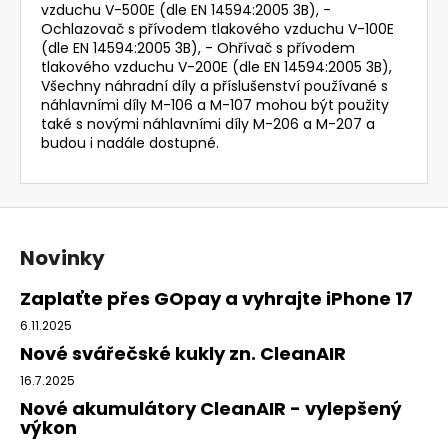
vzduchu V-500E (dle EN 14594:2005 3B), -
Ochlazovač s přívodem tlakového vzduchu V-100E
(dle EN 14594:2005 3B), - Ohřívač s přívodem
tlakového vzduchu V-200E (dle EN 14594:2005 3B),
Všechny náhradní díly a příslušenství používané s
náhlavními díly M-106 a M-107 mohou být použity
také s novými náhlavními díly M-206 a M-207 a
budou i nadále dostupné.
Z
á
Novinky
p
a
Zaplaťte přes GOpay a vyhrajte iPhone 17
t
6.11.2025
í
Nové svářečské kukly zn. CleanAIR
16.7.2025
Nové akumulátory CleanAIR - vylepšený
výkon