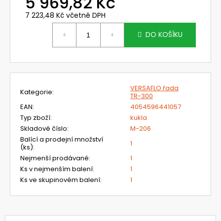
5 969,82 Kč
č
u
7 223,48 Kč včetně DPH
j
Měrná
e
cena:
DO KOŠÍKU
m
e
720392.51
VERSAFLO řada
Kategorie
:
UNIMASK
TR-300
-
EAN
:
4054596441057
LEHKÝ
UNIVERZÁLNÍ
Typ zboží
:
kukla
OBLIČEJOVÝ
Skladové číslo
:
M-206
ŠTÍT
Balící a prodejní množství
S
1
(ks)
:
TEXTILNÍM
Nejmenší prodávané
:
1
OBLIČEJOVÝM
TĚSNĚNÍM,VÁLCOVÝM
Ks v nejmenším balení
:
1
ZORNÍKEM
Ks ve skupinovém balení
:
1
A
S
PĚTIBODOVÝM
UPÍNACÍM
SYSTÉMEM