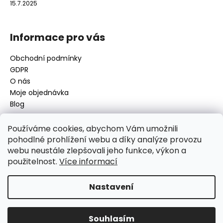
15.7.2025
Informace pro vás
Obchodní podmínky
GDPR
O nás
Moje objednávka
Blog
Používáme cookies, abychom Vám umožnili
pohodlné prohlížení webu a díky analýze provozu
Kontakt
webu neustále zlepšovali jeho funkce, výkon a
použitelnost.
Více informací
disamsafety
@
disamsafety.cz
596 624 947
773 253 401
Nastavení
Sledujte nás na Facebooku
Souhlasím