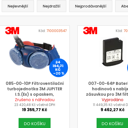
a
Nejlevnější
Nejdražší
Nejprodávanější
Ab
z
e
V
n
VÝROBCE
VÝROBCE
ý
Kód:
7100003547
Kód:
70
3M
3M
í
p
p
i
r
s
o
p
24
d
194,71
r
KČ
u
–20 %
o
k
d
085-00-10P Filtroventilační
007-00-64P Bateri
t
turbojednotka 3M JUPITER
hodinová s nabíj
u
I.S.(Ex) s opaskem,
zásuvkou pro 3M fil
ů
k
kalibračním a kontrolním
Zrušeno s náhradou
jednotku JUPITER (n
Vyprodáno
t
průtokoměrem (bez baterie
23 420,48 Kč včetně DPH
11 449,35 Kč včetně 
použítí I.S. = Ex
19 355,77 Kč
9 462,27 Kč
a filtrů)
ů
DO KOŠÍKU
DO KOŠÍKU