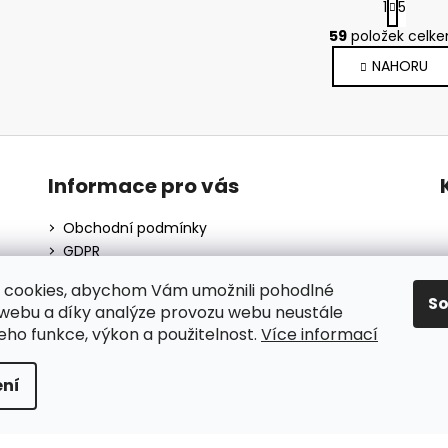
1
5
t
O
r
59
položek celk
v
á
NAHORU
l
n
k
á
o
d
v
a
á
c
n
í
Informace pro vás
í
p
r
Obchodní podmínky
v
GDPR
k
O nás
y
 cookies, abychom Vám umožnili pohodlné
Moje objednávka
S
v
 webu a díky analýze provozu webu neustále
Blog
ý
jeho funkce, výkon a použitelnost.
Více informací
p
i
ní
s
u