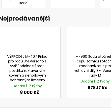
NEHOŘLAVÉ KALHOTY JAKUB
G3000NOR31FH15
serie
PRŮMYSLOVÝ SE
1 190 Kč
OBLIČEJE A SLU
ŠTÍTEM A OCHR
Nejprodávanější
1 821,69 Kč
Původně:
2 365
VÝPRODEJ M-407 Přilba
M-960 Sada otočné
pro řadu 3M Versaflo s
čepu zorníku (otoč
vyšší odolností proti
mechanizmus pro
postřiku roztaveným
náhlavní díly 3M Vers
kovem a nehořlavým
řady M
ochranným límcem
Dodání 1-2 týdny
Dodání 1-2 týdny
678,17 Kč
8 000 Kč
Ř