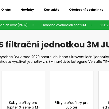
O nás
Novinky
Kontakty
Obchodní podmínky
Co potřebujete najít?
acích cest (PAPR)
Ochrana dýchacích cest 3M
S filt
S filtrační jednotkou 3M J
HLEDAT
Výrobce 3M v roce 2020 přestal oblíbené filtroventilační jednotky
chcete využívat jednotky zn. 3M navštivte kategorie Versaflo TR
Doporučujeme
Kukly a přilby pro
Filtry a předfiltry pro
Jupiter S-serie a M-
Jupiter
jed