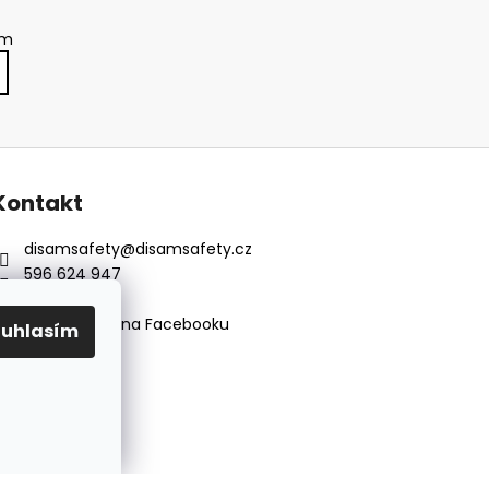
em
Kontakt
disamsafety
@
disamsafety.cz
596 624 947
773 253 401
Sledujte nás na Facebooku
ouhlasím