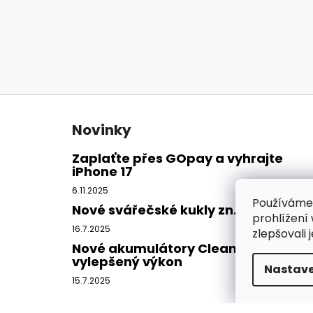
Z
á
Novinky
p
a
Zaplaťte přes GOpay a vyhrajte
iPhone 17
t
í
6.11.2025
Používáme
Nové svářečské kukly zn. CleanAIR
prohlížení
16.7.2025
zlepšovali 
Nové akumulátory CleanAIR -
vylepšený výkon
Nastave
15.7.2025