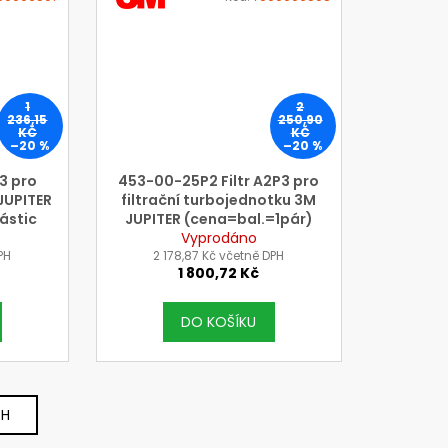
3M
1
2
236,15
250,90
KČ
KČ
–20 %
–20 %
3 pro
453-00-25P2 Filtr A2P3 pro
 JUPITER
filtrační turbojednotku 3M
částic
JUPITER (cena=bal.=1pár)
r)
Vyprodáno
PH
2 178,87 Kč včetně DPH
1 800,72 Kč
DO KOŠÍKU
CH