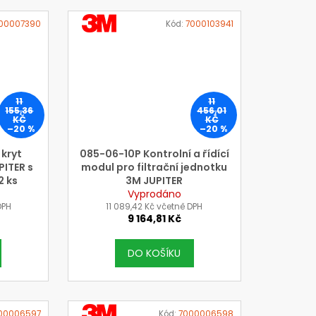
VÝROBCE
100007390
Kód:
7000103941
3M
11
11
155,36
456,01
KČ
KČ
–20 %
–20 %
 kryt
085-06-10P Kontrolní a řídící
PITER s
modul pro filtrační jednotku
2 ks
3M JUPITER
iltrů)
Vyprodáno
DPH
11 089,42 Kč včetně DPH
9 164,81 Kč
DO KOŠÍKU
VÝROBCE
00006597
Kód:
7000006598