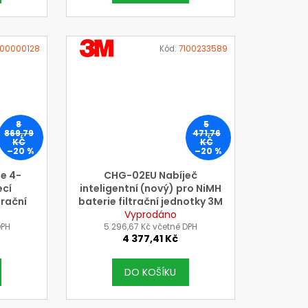
VÝROBCE
00000128
Kód:
7100233589
3M
8
5
869,79
471,76
KČ
KČ
–20 %
–20 %
e 4-
CHG-02EU Nabíječ
ecí
inteligentní (nový) pro NiMH
trační
baterie filtrační jednotky 3M
ER
Vyprodáno
Jupiter
DPH
5 296,67 Kč včetně DPH
4 377,41 Kč
DO KOŠÍKU