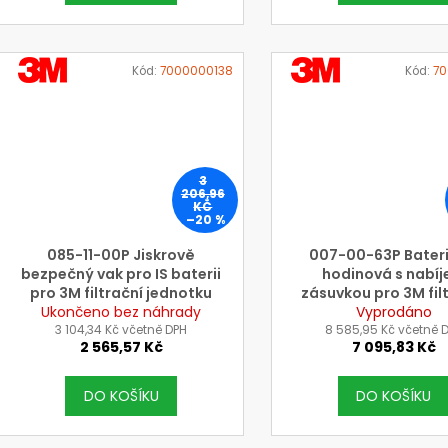
VÝROBCE
VÝROBCE
Kód:
7000000138
Kód:
70
3M
3M
3
206,96
KČ
–20 %
085-11-00P Jiskrově
007-00-63P Bateri
bezpečný vak pro IS baterii
hodinová s nabíj
pro 3M filtrační jednotku
zásuvkou pro 3M fil
Ukončeno bez náhrady
JUPITER
jednotku JUPIT
Vyprodáno
3 104,34 Kč včetně DPH
8 585,95 Kč včetně 
2 565,57 Kč
7 095,83 Kč
DO KOŠÍKU
DO KOŠÍKU