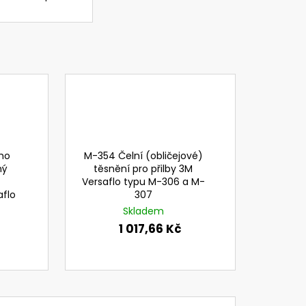
C LESNICKÝ A
T 3M PRO OCHRANU
CHU S DRÁTĚNÝM
ANNÝMI SLUCHÁTKY
,84 Kč
ho
M-354 Čelní (obličejové)
ný
těsnění pro přilby 3M
Versaflo typu M-306 a M-
aflo
307
Skladem
1 017,66 Kč