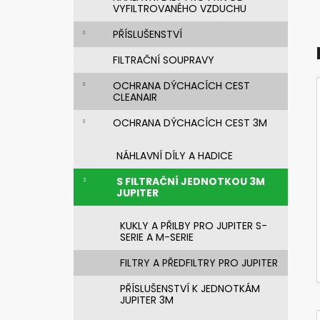
NEHOŘLAVÁ BLŮZA JAKUB
e
VYFILTROVANÉHO VZDUCHU
1 450 Kč
l
PŘÍSLUŠENSTVÍ
FILTRAČNÍ SOUPRAVY
OCHRANA DÝCHACÍCH CEST
CLEANAIR
OCHRANA DÝCHACÍCH CEST 3M
NÁHLAVNÍ DÍLY A HADICE
S FILTRAČNÍ JEDNOTKOU 3M
JUPITER
KUKLY A PŘILBY PRO JUPITER S-
SERIE A M-SERIE
FILTRY A PŘEDFILTRY PRO JUPITER
PŘÍSLUŠENSTVÍ K JEDNOTKÁM
JUPITER 3M