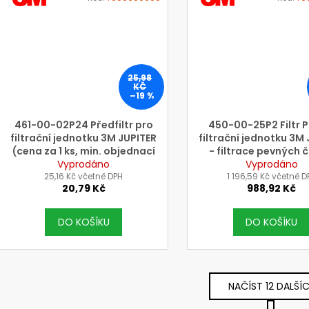
3M
3M
25,98
KČ
–19 %
461-00-02P24 Předfiltr pro
450-00-25P2 Filtr P
filtrační jednotku 3M JUPITER
filtrační jednotku 3M
(cena za 1 ks, min. objednací
- filtrace pevných 
množství 24 ks) !
Vyprodáno
(cena=bal.=1pá
Vyprodáno
25,16 Kč včetně DPH
1 196,59 Kč včetně D
20,79 Kč
988,92 Kč
DO KOŠÍKU
DO KOŠÍKU
NAČÍST 12 DALŠÍ
S