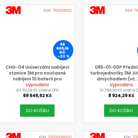
VÝROBCE
VÝROBCE
Kód:
7100138122
Kód:
7
3M
3M
86
933,15
KČ
–20 %
CHG-04 Univerzální nabíjecí
085-01-00P Přední
stanice 3M pro současné
turbojednotky 3M JU
nabíjení 10 baterií pro
dmýchadlem (vč. 
filtrační jednotku Jupiter
Vyprodáno
náhradních těsnění f
Vyprodáno
84 151,29 Kč včetně DPH
10 798,39 Kč včetně 
69 546,52 Kč
8 924,29 Kč
DO KOŠÍKU
DO KOŠÍKU
VÝROBCE
VÝROBCE
Kód:
7000006600
Kód:
70