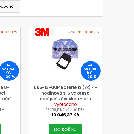
ecedně
VÝROBCE
00000129
Kód:
7000000136
3M
11
12
827,84
557,96
KČ
KČ
–20 %
–20 %
e 8-
085-12-00P Baterie IS (Ex) 4-
ecí
hodinová s IS vakem a
trační
nabíjecí zásuvkou - pro
e pro
filtrační jednotku 3M JUPITER
Vyprodáno
DPH
)
12 156,11 Kč včetně DPH
10 046,37 Kč
DO KOŠÍKU