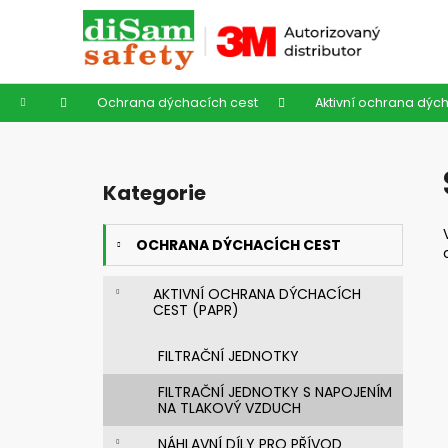
K
Přejít
na
o
obsah
Zpět
Zpět
š
do
do
í
Domů
Ochrana dýchacích cest
Aktivní ochrana dých
k
obchodu
obchodu
P
o
Kategorie
Přeskočit
s
kategorie
t
OCHRANA DÝCHACÍCH CEST
r
a
AKTIVNÍ OCHRANA DÝCHACÍCH
n
CEST (PAPR)
n
í
FILTRAČNÍ JEDNOTKY
p
FILTRAČNÍ JEDNOTKY S NAPOJENÍM
a
NA TLAKOVÝ VZDUCH
n
NÁHLAVNÍ DÍLY PRO PŘÍVOD