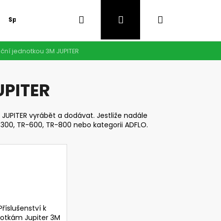
Hledat
Přihlášení
Nákupní
Speciální nabídka
GDPR
rační jednotkou 3M JUPITER
košík
UPITER
 JUPITER vyrábět a dodávat. Jestliže nadále
-300, TR-600, TR-800 nebo kategorii ADFLO.
Následující
Příslušenství k
notkám Jupiter 3M