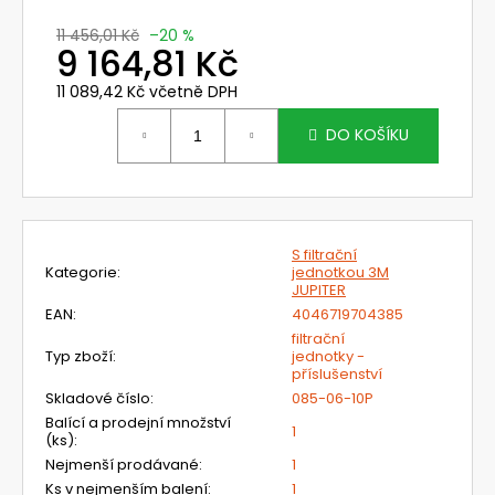
č
u
11 456,01 Kč
–20 %
j
9 164,81 Kč
e
11 089,42 Kč včetně DPH
m
Měrná
e
cena:
DO KOŠÍKU
TR-
819E
JISKROVĚ
BEZPEČNÁ
S filtrační
FILTRAČNÍ
Kategorie
:
jednotkou 3M
JEDNOTKA
JUPITER
3M
EAN
:
4046719704385
VERSAFLO
-
filtrační
Typ zboží
:
jednotky -
STARTOVACÍ
příslušenství
SADA
Skladové číslo
:
085-06-10P
41
Balící a prodejní množství
577,25
1
(ks)
:
Kč
Původně:
Nejmenší prodávané
:
1
65
Ks v nejmenším balení
:
1