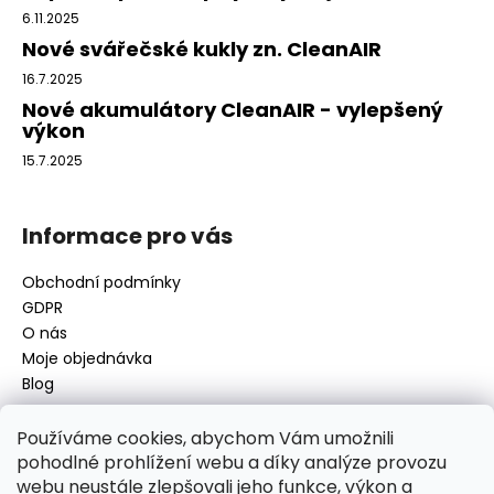
t
6.11.2025
í
Nové svářečské kukly zn. CleanAIR
16.7.2025
Nové akumulátory CleanAIR - vylepšený
výkon
15.7.2025
Informace pro vás
Obchodní podmínky
GDPR
O nás
Moje objednávka
Blog
Používáme cookies, abychom Vám umožnili
pohodlné prohlížení webu a díky analýze provozu
Kontakt
webu neustále zlepšovali jeho funkce, výkon a