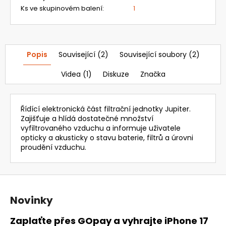
995,64
Ks ve skupinovém balení
:
1
Kč
Popis
Související (2)
Související soubory (2)
Videa (1)
Diskuze
Značka
Řídící elektronická část filtrační jednotky Jupiter.
Zajišťuje a hlídá dostatečné množství
vyfiltrovaného vzduchu a informuje uživatele
opticky a akusticky o stavu baterie, filtrů a úrovni
proudění vzduchu.
Z
á
Novinky
p
a
Zaplaťte přes GOpay a vyhrajte iPhone 17