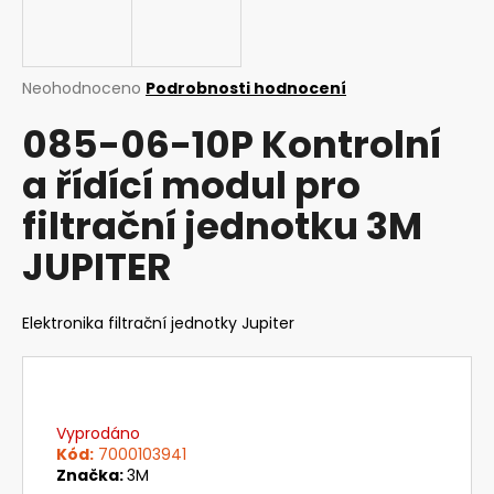
a
j
í
Průměrné
Neohodnoceno
Podrobnosti hodnocení
t
hodnocení
085-06-10P Kontrolní
produktu
?
je
a řídící modul pro
0,0
z
filtrační jednotku 3M
5
hvězdiček.
JUPITER
HLEDAT
Elektronika filtrační jednotky Jupiter
D
o
p
o
Vyprodáno
r
Kód:
7000103941
u
Značka:
3M