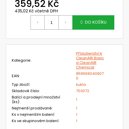
č
359,52 Kč
u
435,02 Kč včetně DPH
j
Měrná
e
cena:
DO KOŠÍKU
m
e
MUŠLOVÉ
Příslušenství k
CHRÁNIČE
CleanAIR Basic
UVEX
Kategorie
:
a CleanAIR
K
Chemical
JUNIOR,
MODRÉ
859569040907
EAN
:
0
419
Typ zboží
:
kukla
Kč
Skladové číslo
:
703072
Balící a prodejní množství
1
(ks)
:
Nejmenší prodávané
:
1
Ks v nejmenším balení
:
1
Ks ve skupinovém balení
:
1