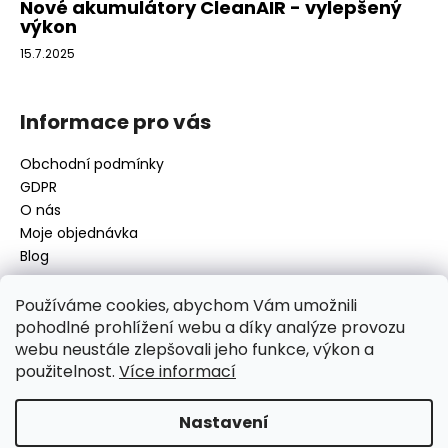
Nové akumulátory CleanAIR - vylepšený
výkon
15.7.2025
Informace pro vás
Obchodní podmínky
GDPR
O nás
Moje objednávka
Blog
Používáme cookies, abychom Vám umožnili
pohodlné prohlížení webu a díky analýze provozu
Kontakt
webu neustále zlepšovali jeho funkce, výkon a
použitelnost.
Více informací
disamsafety
@
disamsafety.cz
596 624 947
773 253 401
Nastavení
Sledujte nás na Facebooku