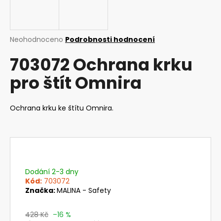
a
j
í
Průměrné
Neohodnoceno
Podrobnosti hodnocení
t
hodnocení
703072 Ochrana krku
produktu
?
je
pro štít Omnira
0,0
z
5
hvězdiček.
Ochrana krku ke štítu Omnira.
HLEDAT
D
o
Dodání 2-3 dny
p
Kód:
703072
o
Značka:
MALINA - Safety
r
u
428 Kč
–16 %