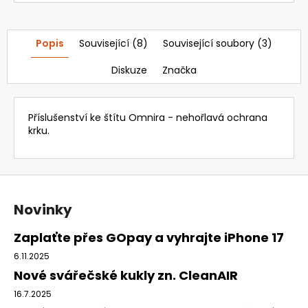
Popis
Související (8)
Související soubory (3)
Diskuze
Značka
Příslušenství ke štítu Omnira - nehořlavá ochrana
krku.
Z
á
Novinky
p
a
Zaplaťte přes GOpay a vyhrajte iPhone 17
t
6.11.2025
í
Nové svářečské kukly zn. CleanAIR
16.7.2025