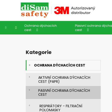
K
Přejít
na
o
obsah
Zpět
Zpět
š
do
do
í
Ochrana dýchacích
Pasivní ochrana dýcha
k
obchodu
obchodu
Domů
cest
cest
P
o
Kategorie
Přeskočit
s
kategorie
t
OCHRANA DÝCHACÍCH CEST
r
a
AKTIVNÍ OCHRANA DÝCHACÍCH
n
CEST (PAPR)
n
PASIVNÍ OCHRANA DÝCHACÍCH
í
CEST
p
a
RESPIRÁTORY - FILTRAČNÍ
POLOMASKY