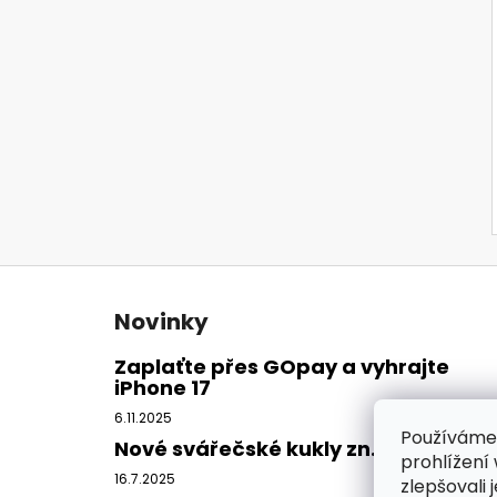
Z
á
Novinky
p
a
Zaplaťte přes GOpay a vyhrajte
iPhone 17
t
í
6.11.2025
Používáme
Nové svářečské kukly zn. CleanAIR
prohlížení
16.7.2025
zlepšovali 