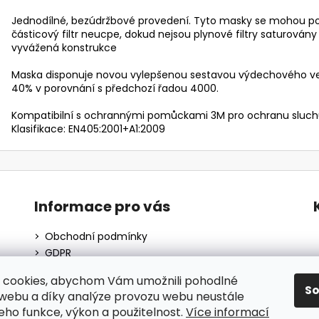
Jednodílné, bezúdržbové provedení. Tyto masky se mohou po
částicový filtr neucpe, dokud nejsou plynové filtry saturová
vyvážená konstrukce
Maska disponuje novou vylepšenou sestavou výdechového vent
40% v porovnání s předchozí řadou 4000.
Kompatibilní s ochrannými pomůckami 3M pro ochranu sluchu
Klasifikace: EN405:2001+A1:2009
Informace pro vás
Obchodní podmínky
GDPR
O nás
 cookies, abychom Vám umožnili pohodlné
Moje objednávka
S
 webu a díky analýze provozu webu neustále
Blog
jeho funkce, výkon a použitelnost.
Více informací