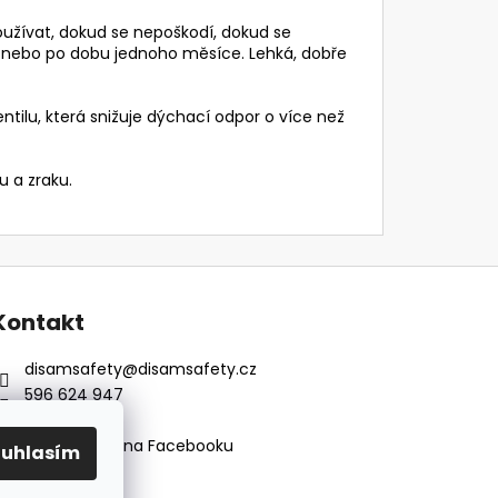
užívat, dokud se nepoškodí, dokud se
ny nebo po dobu jednoho měsíce. Lehká, dobře
ilu, která snižuje dýchací odpor o více než
 a zraku.
Kontakt
disamsafety
@
disamsafety.cz
596 624 947
773 253 401
Sledujte nás na Facebooku
ouhlasím