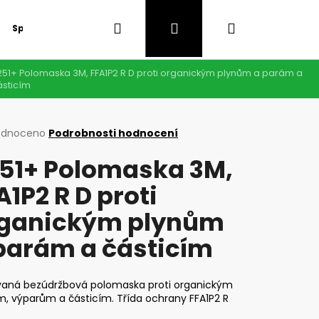
Hledat
Přihlášení
Nákupní
Speciální nabídka
GDPR
251+ Polomaska 3M, FFA1P2 R D proti organickým plynům a parám a
košík
ásticím
rné
odnoceno
Podrobnosti hodnocení
cení
51+ Polomaska 3M,
ktu
A1P2 R D proti
ganickým plynům
ček.
parám a částicím
vaná bezúdržbová polomaska proti organickým
, výparům a částicím. Třída ochrany FFA1P2 R
Následující