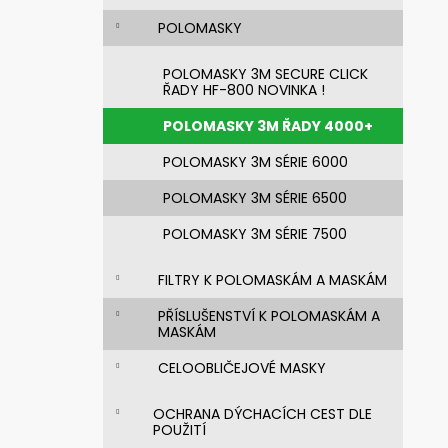
n
FF-803-L NOVÁ SILIKONOVÁ
CELOBLIČEJOVÁ MASKA 3M SECURE
e
POLOMASKY
CLICK, VĚTŠÍ VELIKOST
l
7 575,31 Kč
POLOMASKY 3M SECURE CLICK
Původně:
10 100,41 Kč
ŘADY HF-800 NOVINKA !
POLOMASKY 3M ŘADY 4000+
POLOMASKY 3M SÉRIE 6000
POLOMASKY 3M SÉRIE 6500
POLOMASKY 3M SÉRIE 7500
FILTRY K POLOMASKÁM A MASKÁM
PŘÍSLUŠENSTVÍ K POLOMASKÁM A
MASKÁM
CELOOBLIČEJOVÉ MASKY
OCHRANA DÝCHACÍCH CEST DLE
POUŽITÍ