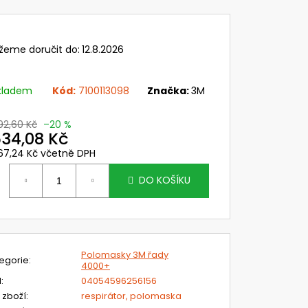
NÁ PŘILBA S BRUSNÝ
G S ROZVODEM
LYKARBONÁTOVÝM
SYSTÉMY CLEANAIR
IR AERGO
žeme doručit do:
12.8.2026
 Kč
kladem
Kód:
7100113098
Značka:
3M
92,60 Kč
–20 %
34,08 Kč
67,24 Kč včetně DPH
ěrná
ena:
DO KOŠÍKU
Polomasky 3M řady
egorie
:
4000+
N
:
04054596256156
 zboží
:
respirátor, polomaska