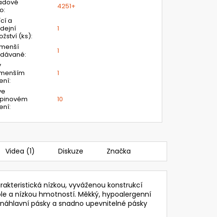
adové
4251+
lo
:
ící a
dejní
1
žství (ks)
:
jmenší
1
odávané
:
v
jmenším
1
ení
:
ve
upinovém
10
ení
:
Videa (1)
Diskuze
Značka
rakteristická nízkou, vyváženou konstrukcí
le a nízkou hmotností. Měkký, hypoalergenní
 náhlavní pásky a snadno upevnitelné pásky