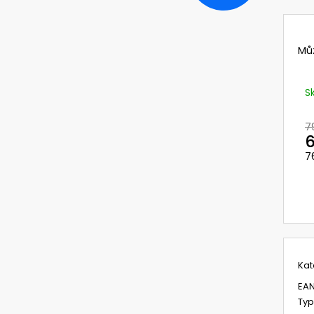
SF3701ASP-BLU-EU - OCHRANNÉ BRÝLE
704100X OCHRAN
3M PŘES BRÝLE, MODRÉ, ČIRÝ ZORNÍK
ŠTÍTEM CA-40
VZDUCHU A PO
351,93 Kč
ZORNÍKEM PRO 
Původně:
439,91 Kč
BASIC A CLEANA
Mů
6 950,16 Kč
Původně:
8 274
S
7
6
7
M
c
Kat
EA
Typ