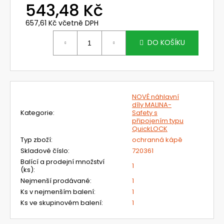
č
543,48 Kč
u
j
657,61 Kč včetně DPH
Měrná
e
cena:
DO KOŠÍKU
m
e
812701TC
FILTRAČNÍ
NOVÉ náhlavní
SOUPRAVA
díly MALINA-
S
Kategorie
:
Safety s
FJ
připojením typu
CLEANAIR
QuickLOCK
BASIC
Typ zboží
:
ochranná kápě
A
Skladové číslo
:
720361
KUKLOU
CA-
Balící a prodejní množství
1
(ks)
:
27
YOGA
Nejmenší prodávané
:
1
Ks v nejmenším balení
:
1
15
814,68
Ks ve skupinovém balení
:
1
Kč
Původně: