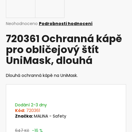
a
j
í
Průměrné
Neohodnoceno
Podrobnosti hodnocení
t
hodnocení
720361 Ochranná kápě
produktu
?
je
pro obličejový štít
0,0
z
UniMask, dlouhá
5
hvězdiček.
HLEDAT
Dlouhá ochranná kápě na UniMask.
D
o
Dodání 2-3 dny
p
Kód:
720361
o
Značka:
MALINA - Safety
r
u
647 Kč
–16 %