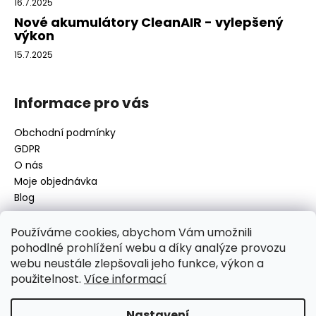
16.7.2025
Nové akumulátory CleanAIR - vylepšený
výkon
15.7.2025
Informace pro vás
Obchodní podmínky
GDPR
O nás
Moje objednávka
Blog
Používáme cookies, abychom Vám umožnili
pohodlné prohlížení webu a díky analýze provozu
Kontakt
webu neustále zlepšovali jeho funkce, výkon a
použitelnost.
Více informací
disamsafety
@
disamsafety.cz
596 624 947
773 253 401
Nastavení