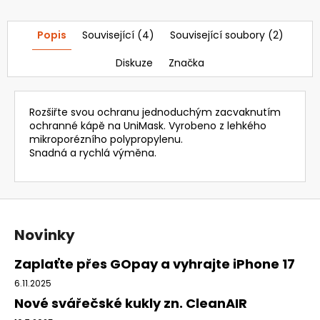
18
827
Kč
Popis
Související (4)
Související soubory (2)
Diskuze
Značka
Rozšiřte svou ochranu jednoduchým zacvaknutím
ochranné kápě na UniMask. Vyrobeno z lehkého
mikroporézního polypropylenu.
Snadná a rychlá výměna.
Z
á
Novinky
p
a
Zaplaťte přes GOpay a vyhrajte iPhone 17
t
6.11.2025
í
Nové svářečské kukly zn. CleanAIR