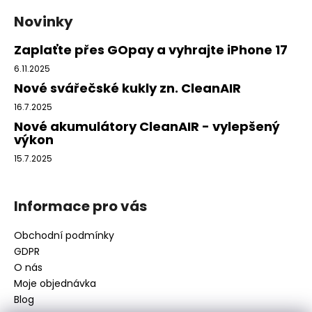
á
d
Novinky
p
a
c
a
Zaplaťte přes GOpay a vyhrajte iPhone 17
í
t
6.11.2025
p
í
Nové svářečské kukly zn. CleanAIR
r
v
16.7.2025
k
Nové akumulátory CleanAIR - vylepšený
y
výkon
v
15.7.2025
ý
p
i
Informace pro vás
s
u
Obchodní podmínky
GDPR
O nás
Moje objednávka
Blog