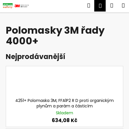
K
Přejít
Hledat
Náku
M
Přihlášen
na
o
obsah
Zpět
Zpět
košík
š
í
Polomasky 3M řady
C
k
4000+
o
p
o
Nejprodávanější
t
ř
e
b
u
j
4251+ Polomaska 3M, FFA1P2 R D proti organickým
e
plynům a parám a částicím
t
Skladem
e
634,08 Kč
n