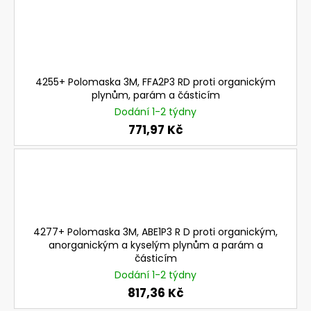
a
j
í
t
4255+ Polomaska 3M, FFA2P3 RD proti organickým
?
plynům, parám a částicím
Dodání 1-2 týdny
771,97 Kč
HLEDAT
D
4277+ Polomaska 3M, ABE1P3 R D proti organickým,
o
anorganickým a kyselým plynům a parám a
p
částicím
o
Dodání 1-2 týdny
r
817,36 Kč
u