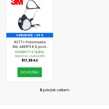
3M
1 061,51 KČ
–23 %
4277+ Polomaska
3M, ABE1P3 R D proti
organickým,
Dodání 1-2 týdny
anorganickým a
989,01 Kč včetně DPH
817,36 Kč
kyselým plynům a
parám a částicím
DO KOŠÍKU
3
položek celkem
O
v
l
Z
á