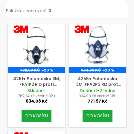
783,81
Kč
Položek k zobrazení:
3
Původně:
7
711,74
V
Kč
VÝROBCE
VÝROBCE
3M
3M
ý
p
i
s
p
r
792,60 KČ
–20 %
964,96 KČ
–20 %
o
4251+ Polomaska 3M,
4255+ Polomaska
FFA1P2 R D proti
3M, FFA2P3 RD proti
d
organickým plynům a
organickým plynům,
Skladem
Dodání 1-2 týdny
u
parám a částicím
parám a částicím
767,24 Kč včetně DPH
934,08 Kč včetně DPH
634,08 Kč
771,97 Kč
k
t
DO KOŠÍKU
DO KOŠÍKU
ů
VÝROBCE