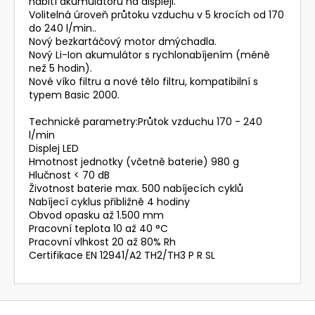
nabití akumulátoru na displeji.
Volitelná úroveň průtoku vzduchu v 5 krocích od 170
do 240 l/min..
Nový bezkartáčový motor dmýchadla.
Nový Li-Ion akumulátor s rychlonabíjením (méně
než 5 hodin).
Nové víko filtru a nové tělo filtru, kompatibilní s
typem Basic 2000.
Technické parametry:Průtok vzduchu 170 - 240
l/min
Displej LED
Hmotnost jednotky (včetně baterie) 980 g
Hlučnost < 70 dB
Životnost baterie max. 500 nabíjecích cyklů
Nabíjecí cyklus přibližně 4 hodiny
Obvod opasku až 1.500 mm
Pracovní teplota 10 až 40 °C
Pracovní vlhkost 20 až 80% Rh
Certifikace EN 12941/A2 TH2/TH3 P R SL
Z