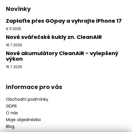
á
Novinky
p
a
Zaplaťte přes GOpay a vyhrajte iPhone 17
t
6.11.2025
í
Nové svářečské kukly zn. CleanAIR
16.7.2025
Nové akumulátory CleanAIR - vylepšený
výkon
15.7.2025
Informace pro vás
Obchodní podmínky
GDPR
O nás
Moje objednávka
Blog