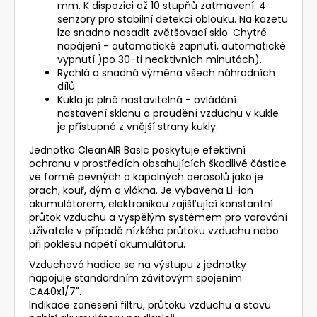
mm. K dispozici až 10 stupňů zatmavení. 4
senzory pro stabilní detekci oblouku. Na kazetu
lze snadno nasadit zvětšovací sklo. Chytré
napájení - automatické zapnutí, automatické
vypnutí )po 30-ti neaktivních minutách).
Rychlá a snadná výměna všech náhradních
dílů.
Kukla je plně nastavitelná - ovládání
nastavení sklonu a proudění vzduchu v kukle
je přístupné z vnější strany kukly.
Jednotka CleanAIR Basic poskytuje efektivní
ochranu v prostředích obsahujících škodlivé částice
ve formě pevných a kapalných aerosolů jako je
prach, kouř, dým a vlákna. Je vybavena Li-ion
akumulátorem, elektronikou zajišťující konstantní
průtok vzduchu a vyspělým systémem pro varování
uživatele v případě nízkého průtoku vzduchu nebo
při poklesu napětí akumulátoru.
Vzduchová hadice se na výstupu z jednotky
napojuje standardním závitovým spojením
CA40x1/7".
Indikace zanesení filtru, průtoku vzduchu a stavu