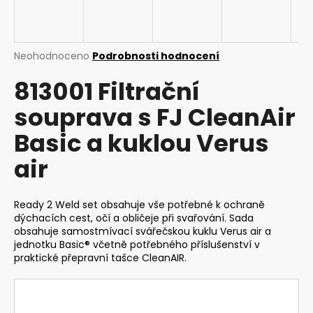
a
j
í
Průměrné
Neohodnoceno
Podrobnosti hodnocení
t
hodnocení
813001 Filtrační
produktu
?
je
souprava s FJ CleanAir
0,0
z
Basic a kuklou Verus
5
hvězdiček.
air
HLEDAT
Ready 2 Weld set obsahuje vše potřebné k ochraně
dýchacích cest, očí a obličeje při svařování.
Sada
D
obsahuje samostmívací svářečskou kuklu Verus air a
o
jednotku Basic® včetně potřebného příslušenství
v
p
praktické přepravní tašce CleanAIR.
o
r
u