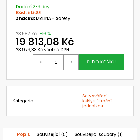
č
Dodání 2-3 dny
u
Kód:
813001
j
Značka:
MALINA - Safety
e
m
23 587 Kč
–16 %
e
19 813,08 Kč
23 973,83 Kč včetně DPH
PŘILBA
Měrná
DIAMOND
cena:
DO KOŠÍKU
VI
WIND
-
DELTA
PLUS
370
Sety svářecí
Kč
Kategorie
:
kukly s filtrační
Původně:
jednotkou
489
Kč
Popis
Související (5)
Související soubory (1)