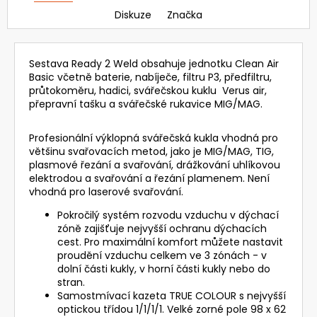
Diskuze
Značka
Sestava Ready 2 Weld obsahuje jednotku Clean Air
Basic včetně baterie, nabíječe, filtru P3, předfiltru,
průtokoměru, hadici, svářečskou kuklu Verus air,
přepravní tašku a svářečské rukavice MIG/MAG.
Profesionální výklopná svářečská kukla vhodná pro
většinu svařovacích metod, jako je MIG/MAG, TIG,
plasmové řezání a svařování, drážkování uhlíkovou
elektrodou a svařování a řezání plamenem. Není
vhodná pro laserové svařování.
Pokročilý systém rozvodu vzduchu v dýchací
zóně zajišťuje nejvyšší ochranu dýchacích
cest. Pro maximální komfort můžete nastavit
proudění vzduchu celkem ve 3 zónách - v
dolní části kukly, v horní části kukly nebo do
stran.
Samostmívací kazeta TRUE COLOUR s nejvyšší
optickou třídou 1/1/1/1. Velké zorné pole 98 x 62