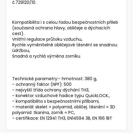
č.729120/10.
Kompatibilita i s celou řadou bezpečnostních přileb
(současná ochrana hlavy, obličeje a dýchacích
cest).
Vnitřní regulace průtoku vzduchu,
Rychle vyměnitelné obličejové těsnění se snadnou
údržbou,
Snadná a rychlá výměna zorníku.
Technické parametry:- hmotnost: 380 g,
- ochranný faktor (NPF): 500
- nejvyšší třída ochrany dýchání TH3,
- konektor vzduchové hadice typu QuickLOCK.,
- kompatibilita s bezpečnostními přilbami,
- materiál: skelet = polyamid, obličej. těsnění = 3D
polyamid. tkanina, zorník = PC,
- certifikace: EN 12941 TH3, EN14594 3B, EN 166 1BT