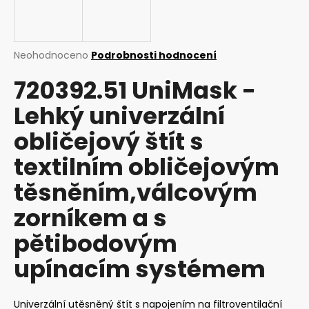
a
j
í
Průměrné
Neohodnoceno
Podrobnosti hodnocení
t
hodnocení
720392.51 UniMask -
produktu
?
je
Lehký univerzální
0,0
z
obličejový štít s
5
hvězdiček.
textilním obličejovým
HLEDAT
těsněním,válcovým
zorníkem a s
D
o
pětibodovým
p
upínacím systémem
o
r
u
Univerzální utěsněný štít s napojením na filtroventilační