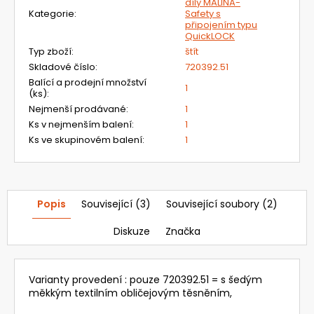
díly MALINA-
Kategorie
:
Safety s
připojením typu
QuickLOCK
Typ zboží
:
štít
Skladové číslo
:
720392.51
Balící a prodejní množství
1
(ks)
:
Nejmenší prodávané
:
1
Ks v nejmenším balení
:
1
Ks ve skupinovém balení
:
1
Popis
Související (3)
Související soubory (2)
Diskuze
Značka
Varianty provedení : pouze 720392.51 = s šedým
měkkým textilním obličejovým těsněním,