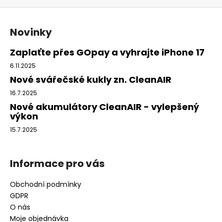
Z
á
Novinky
p
a
Zaplaťte přes GOpay a vyhrajte iPhone 17
t
6.11.2025
í
Nové svářečské kukly zn. CleanAIR
16.7.2025
Nové akumulátory CleanAIR - vylepšený
výkon
15.7.2025
Informace pro vás
Obchodní podmínky
GDPR
O nás
Moje objednávka