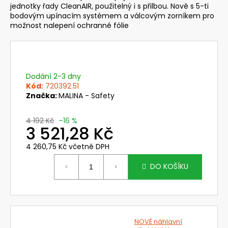
č
jednotky řady CleanAIR, použitelný i s přilbou. Nově s 5-ti
u
bodovým upínacím systémem a válcovým zorníkem pro
j
možnost nalepení ochranné fólie
e
m
e
Dodání 2-3 dny
Kód:
720392.51
NEHOŘLAVÁ
BLŮZA
Značka:
MALINA - Safety
JAKUB
1
4 192 Kč
–16 %
450
3 521,28 Kč
Kč
4 260,75 Kč včetně DPH
Měrná
cena:
DO KOŠÍKU
NOVÉ náhlavní