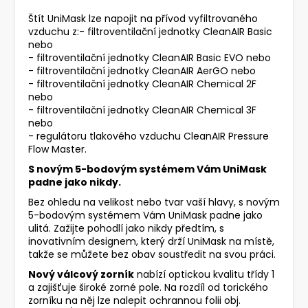
Štít UniMask lze napojit na přívod vyfiltrovaného
vzduchu z:- filtroventilační jednotky CleanAIR Basic
nebo
- filtroventilační jednotky CleanAIR Basic EVO nebo
- filtroventilační jednotky CleanAIR AerGO nebo
- filtroventilační jednotky CleanAIR Chemical 2F
nebo
- filtroventilační jednotky CleanAIR Chemical 3F
nebo
- regulátoru tlakového vzduchu CleanAIR Pressure
Flow Master.
S novým 5-bodovým systémem Vám UniMask
padne jako nikdy.
Bez ohledu na velikost nebo tvar vaší hlavy, s novým
5-bodovým systémem Vám UniMask padne jako
ulitá. Zažijte pohodlí jako nikdy předtím, s
inovativním designem, který drží UniMask na místě,
takže se můžete bez obav soustředit na svou práci.
Nový válcový zorník
nabízí optickou kvalitu třídy 1
a zajišťuje široké zorné pole. Na rozdíl od torického
zorníku na něj lze nalepit ochrannou folii obj.