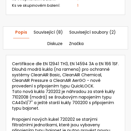
Ks ve skupinovém balení
:
1
Popis
Související (8)
Související soubory (2)
Diskuze
Značka
Certifikace dle EN 12941 TH3, EN 14594 3A a EN 166 1SF.
Dlouhá modrá kukla (na ramena) pro ochranné
systémy CleanAIR Basic, CleanAIR Chemical,
CleanAIR Pressure a CleanAIR AerGO - nové
provedení s připojením typu QuickLOCK.
Tato nová kukla 720202 je náhradou za staré kukly
710200B (modrá) se šroubovým napojením typu
CA40x1/7" a ještě starší kukly 700200 s připojením
typu bajonet.
Propojení nových kukel 720202 se starými
filtračními jednotkami, které jsou vybaveny
připojením typu bajonet je nutno provést novou