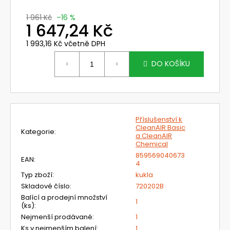
č
u
1 961 Kč
–16 %
j
1 647,24 Kč
e
1 993,16 Kč včetně DPH
m
Měrná
e
cena:
DO KOŠÍKU
720360
OCHRANNÁ
KÁPĚ
PRO
Příslušenství k
OBLIČEJOVÝ
CleanAIR Basic
ŠTÍT
Kategorie
:
a CleanAIR
UNIMASK,
Chemical
KRÁTKÁ
859569040673
EAN
:
458,64
4
Kč
Typ zboží
:
kukla
Původně:
Skladové číslo
:
720202B
546
Kč
Balící a prodejní množství
1
(ks)
:
Nejmenší prodávané
:
1
Ks v nejmenším balení
:
1