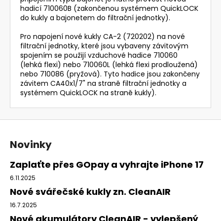
hadicí 710060B (zakončenou systémem QuickLOCK
do kukly a bajonetem do filtrační jednotky).
Pro napojení nové kukly CA-2 (720202) na nové
filtrační jednotky, které jsou vybaveny závitovým
spojením se použijí vzduchové hadice 710060
(lehká flexi) nebo 710060L (lehká flexi prodloužená)
nebo 710086 (pryžová). Tyto hadice jsou zakončeny
závitem CA40x1/7" na straně filtrační jednotky a
systémem QuickLOCK na straně kukly).
Z
á
Novinky
p
a
Zaplaťte přes GOpay a vyhrajte iPhone 17
t
6.11.2025
í
Nové svářečské kukly zn. CleanAIR
16.7.2025
Nové akumulátory CleanAIR - vylepšený