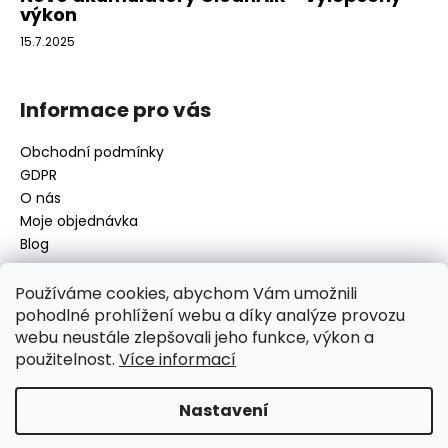
výkon
15.7.2025
Informace pro vás
Obchodní podmínky
GDPR
O nás
Moje objednávka
Blog
Používáme cookies, abychom Vám umožnili
pohodlné prohlížení webu a díky analýze provozu
Kontakt
webu neustále zlepšovali jeho funkce, výkon a
použitelnost.
Více informací
disamsafety
@
disamsafety.cz
596 624 947
773 253 401
Nastavení
Sledujte nás na Facebooku