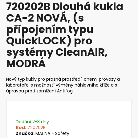
720202B Dlouhá kukla
produktu
a
je
CA-2 NOVÁ, (s
j
0,0
z
í
připojením typu
5
t
hvězdiček.
QuickLOCK) pro
?
systémy CleanAIR,
MODRÁ
HLEDAT
Nový typ kukly pro prašná prostředí, chem. provozy a
laboratoře, s možností výměny náhlavního kříže a s
úpravou proti zamlžení Antifog...
D
o
p
o
Dodání 2-3 dny
r
Kód:
720202B
u
Značka:
MALINA - Safety