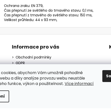
Ochrana zraku: EN 379,
Čas přepnutí ze světlého do tmavého stavu: 0,1 ms,
Čas přepnutí z tmavého do světlého stavu: 150 ms,
Velikost průhledu: 44 x 93 mm,
Informace pro vás
Obchodní podmínky
GDPR
O nás
 cookies, abychom Vám umožnili pohodlné
Moje objednávka
S
 webu a díky analýze provozu webu neustále
Blog
jeho funkce, výkon a použitelnost.
Více informací
ní