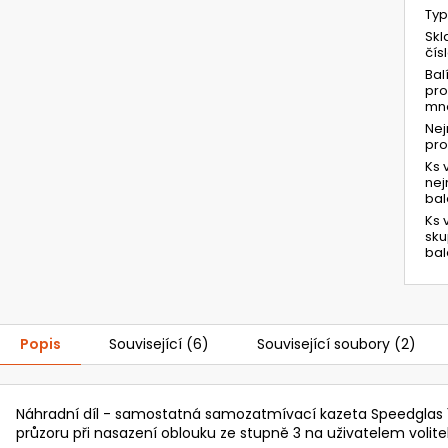
Typ
Skl
čís
Bal
pro
mno
Ne
pr
Ks 
ne
bal
Ks 
sk
bal
Popis
Související (6)
Související soubory (2)
Náhradní díl - samostatná samozatmívací kazeta Speedglas 
průzoru při nasazení oblouku ze stupně 3 na uživatelem volite