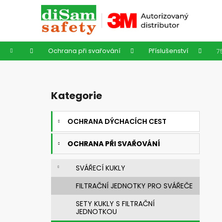
K
Přejít
na
o
obsah
Zpět
Zpět
š
do
do
í
Domů
Ochrana při svařování
Příslušenství
7
k
obchodu
obchodu
P
o
Kategorie
Přeskočit
s
kategorie
t
OCHRANA DÝCHACÍCH CEST
r
a
OCHRANA PŘI SVAŘOVÁNÍ
n
n
SVÁŘECÍ KUKLY
í
FILTRAČNÍ JEDNOTKY PRO SVÁŘEČE
p
a
SETY KUKLY S FILTRAČNÍ
JEDNOTKOU
n