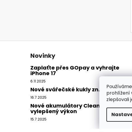
Z
á
Novinky
p
a
Zaplaťte přes GOpay a vyhrajte
iPhone 17
t
í
6.11.2025
Používáme
Nové svářečské kukly zn. CleanAIR
prohlížení
16.7.2025
zlepšovali 
Nové akumulátory CleanAIR -
vylepšený výkon
Nastave
15.7.2025