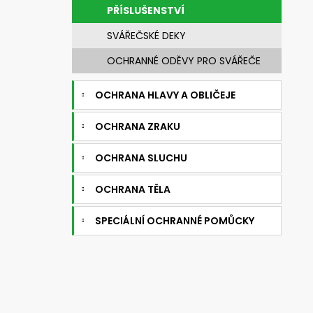
720392.51 UNIMASK - LEHKÝ
e
PŘÍSLUŠENSTVÍ
UNIVERZÁLNÍ OBLIČEJOVÝ ŠTÍT S
l
TEXTILNÍM OBLIČEJOVÝM
SVÁŘEČSKÉ DEKY
TĚSNĚNÍM,VÁLCOVÝM ZORNÍKEM A S
PĚTIBODOVÝM UPÍNACÍM SYSTÉMEM
OCHRANNÉ ODĚVY PRO SVÁŘEČE
3 521,28 Kč
Původně:
4 192 Kč
OCHRANA HLAVY A OBLIČEJE
OCHRANA ZRAKU
OCHRANA SLUCHU
OCHRANA TĚLA
SPECIÁLNÍ OCHRANNÉ POMŮCKY