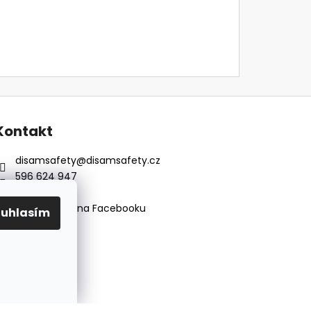
Kontakt
disamsafety
@
disamsafety.cz
596 624 947
773 253 401
Sledujte nás na Facebooku
ouhlasím