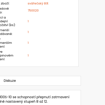
 zboží
:
svářečský štít
adové
750020
lo
:
ící a
dejní
1
žství (ks)
:
jmenší
1
odávané
:
v
jmenším
1
ení
:
ve
upinovém
1
ení
:
Diskuze
100S-10 se schopností přepnutí zatmavení
lně nastavený stupeň 8 až 12.