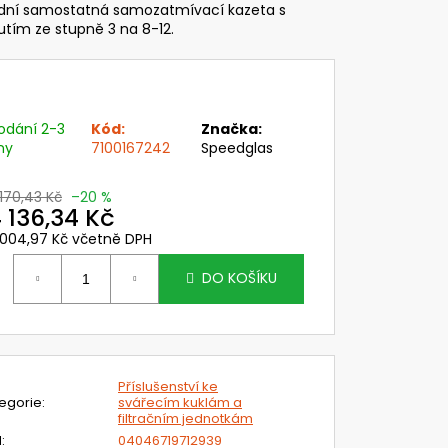
VI WIND - DELTA PLUS
dní samostatná samozatmívací kazeta s
tím ze stupně 3 na 8-12.
č
odání 2-3
Kód:
Značka:
ny
7100167242
Speedglas
 170,43 Kč
–20 %
 136,34 Kč
 004,97 Kč včetně DPH
ěrná
ena:
DO KOŠÍKU
Příslušenství ke
egorie
:
svářecím kuklám a
filtračním jednotkám
N
:
04046719712939