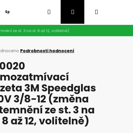
Hledat
Přihlášení
Nákupní
Speciální nabídka
GDPR
 ze st. 3 na st. 8 až 12, volitelně)
košík
rné
odnoceno
Podrobnosti hodnocení
cení
0020
ktu
mozatmívací
zeta 3M Speedglas
ček.
0V 3/8-12 (změna
temnění ze st. 3 na
. 8 až 12, volitelně)
Následující