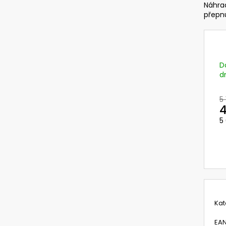
TR-342 NOVÝ KIT NABÍJEČE PRO BATERII
PŘILBA DIAMOND 
Náhra
3M VERSAFLO S PODSTAVCEM A
přepnu
370 Kč
ADAPTÉREM S KABELY
Původně:
489 K
5 783,81 Kč
Původně:
7 711,74 Kč
D
d
5
4
5
M
c
Kat
EA