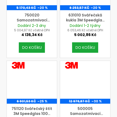
5 170,43 KČ
–20 %
6 253,57 KČ
–20 %
750020
631010 Svářečská
Samozatmívací
kukla 3M Speedglas
kazeta 3M Speedglas
G5-03 E s filtrem G5-
Dodání 2-3 dny
Dodání 1-2 týdny
100V 3/8-12 (změna
01/03NC
5 004,97 Kč včetně DPH
6 053,46 Kč včetně DPH
4 136,34 Kč
5 002,86 Kč
zatemnění ze st. 3 na
st. 8 až 12, volitelně)
DO KOŠÍKU
DO KOŠÍKU
VÝROBCE
VÝROBCE
3M
3M
6 901,53 KČ
–25 %
12 979,87 KČ
–30 %
751120 Svářečský štít
500005
3M Speedglas 100V
Samozatmívací