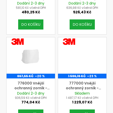
d
3M Speedglas 9100V
3M Speedglas 9100X
Dodání 2-3 dny
Dodání 2-3 dny
t
a
u
pro samozatmívací
pro samozatmívací
581,10 Kč včetně DPH
636,98 Kč včetně DPH
ů
j
480,25 Kč
526,43 Kč
kazety 3M Speedglas
kazety 3M Speedglas
k
(1 bal.=5ks)
(1 bal.=5ks)
í
t
t
DO KOŠÍKU
DO KOŠÍKU
ů
?
VÝROBCE
VÝROBCE
3M
3M
HLEDAT
967,55 KČ
–20 %
1 596,19 KČ
–23 %
D
776000 Vnější
777000 Vnější
o
ochranný zorník -
ochranný zorník -
p
standard pro
odolný proti
Dodání 2-3 dny
Skladem
o
samozatmívací
poškrábání pro
936,59 Kč včetně DPH
1 487,17 Kč včetně DPH
r
774,04 Kč
1 229,07 Kč
kazety 3M Speedglas
samozatmívací
u
(cena=bal=10ks)
kazety 3M Speedglas
(cena=bal=10ks)