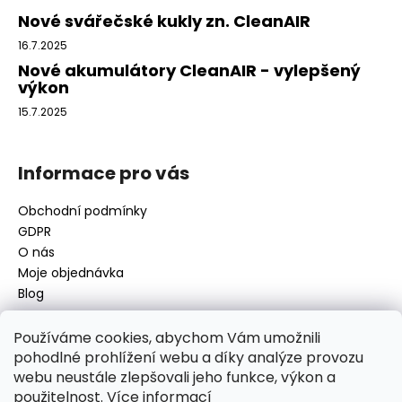
v
í
Nové svářečské kukly zn. CleanAIR
k
y
16.7.2025
v
Nové akumulátory CleanAIR - vylepšený
ý
výkon
p
15.7.2025
i
s
u
Informace pro vás
Obchodní podmínky
GDPR
O nás
Moje objednávka
Blog
Používáme cookies, abychom Vám umožnili
pohodlné prohlížení webu a díky analýze provozu
Kontakt
webu neustále zlepšovali jeho funkce, výkon a
použitelnost.
Více informací
disamsafety
@
disamsafety.cz