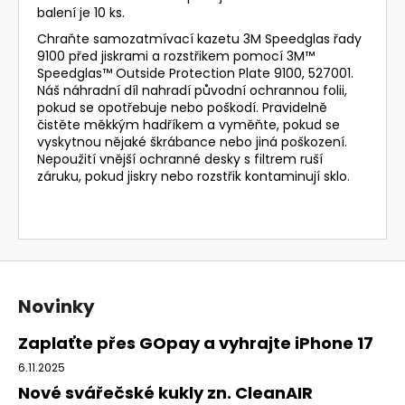
balení je 10 ks.‎
‎Chraňte samozatmívací kazetu 3M Speedglas řady
9100 před jiskrami a rozstřikem pomocí 3M™
Speedglas™ Outside Protection Plate 9100, 527001.
Náš náhradní díl nahradí původní ochrannou folii,
pokud se opotřebuje nebo poškodí. Pravidelně
čistěte měkkým hadříkem a vyměňte, pokud se
vyskytnou nějaké škrábance nebo jiná poškození.
Nepoužití vnější ochranné desky s filtrem ruší
záruku, pokud jiskry nebo rozstřik kontaminují sklo.
Z
á
Novinky
p
a
Zaplaťte přes GOpay a vyhrajte iPhone 17
t
6.11.2025
í
Nové svářečské kukly zn. CleanAIR