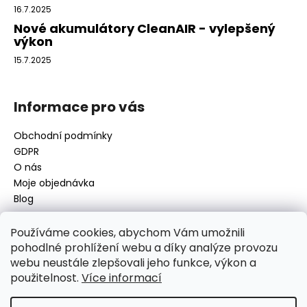
16.7.2025
Nové akumulátory CleanAIR - vylepšený
výkon
15.7.2025
Informace pro vás
Obchodní podmínky
GDPR
O nás
Moje objednávka
Blog
Používáme cookies, abychom Vám umožnili
pohodlné prohlížení webu a díky analýze provozu
Kontakt
webu neustále zlepšovali jeho funkce, výkon a
použitelnost.
Více informací
disamsafety
@
disamsafety.cz
596 624 947