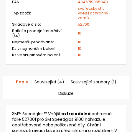
EAN
:
4046719865840
svářečský štít,
Typ zboží
:
vnější ochranný
zorník
Skladové číslo
:
527001
Balící a prodejní množství
10
(ks)
:
Nejmenší prodávané
:
10
Ks v nejmenším balení
:
10
Ks ve skupinovém balení
:
10
Popis
Související (4)
Související soubory (1)
Diskuze
‎3M™ Speedglas™ Vnější
extra odolná
ochranná
folie 527001 pro 3M Speedglas 9100 nahrazuje
opotřebované nebo poškozené díly. Chrání
samozatmívací kazetu před jiskrami a rozstřikem.V