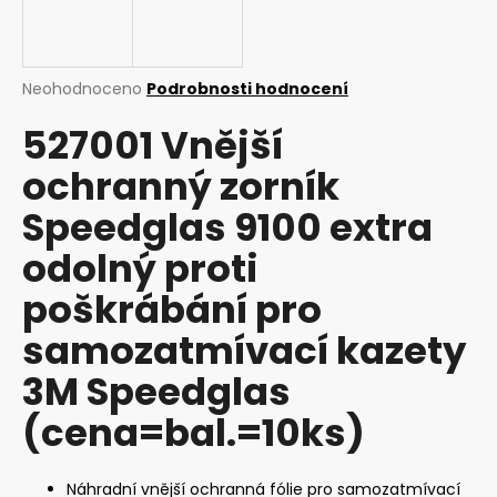
a
j
í
Průměrné
Neohodnoceno
Podrobnosti hodnocení
t
hodnocení
527001 Vnější
produktu
?
je
ochranný zorník
0,0
z
Speedglas 9100 extra
5
hvězdiček.
odolný proti
HLEDAT
poškrábání pro
samozatmívací kazety
D
o
3M Speedglas
p
(cena=bal.=10ks)
o
r
u
Náhradní vnější ochranná fólie pro samozatmívací