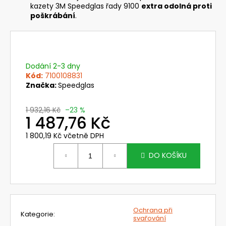
č
kazety 3M Speedglas řady 9100
extra odolná proti
u
poškrábání
.
j
e
m
e
Dodání 2-3 dny
Kód:
7100108831
Značka:
Speedglas
729101
VÁLCOVÝ
PC
1 932,16 Kč
–23 %
ZORNÍK
1 487,76 Kč
NÁHL.
DÍLŮ
1 800,19 Kč včetně DPH
OMNIRA
Měrná
A
cena:
UNIMASK
DO KOŠÍKU
SYSTÉMU
CLEANAIR
498,12
Kč
Původně:
Ochrana při
593
Kategorie
:
svařování
Kč