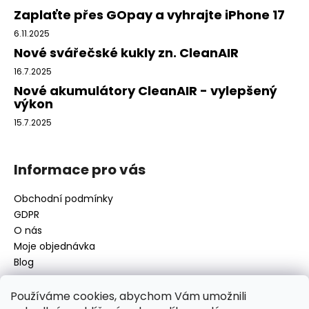
a
Zaplaťte přes GOpay a vyhrajte iPhone 17
t
6.11.2025
í
Nové svářečské kukly zn. CleanAIR
16.7.2025
Nové akumulátory CleanAIR - vylepšený
výkon
15.7.2025
Informace pro vás
Obchodní podmínky
GDPR
O nás
Moje objednávka
Blog
Používáme cookies, abychom Vám umožnili