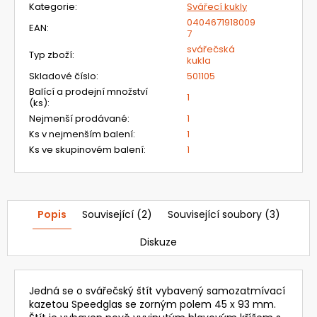
Kategorie
:
Svářecí kukly
0404671918009
EAN
:
7
svářečská
Typ zboží
:
kukla
Skladové číslo
:
501105
Balící a prodejní množství
1
(ks)
:
Nejmenší prodávané
:
1
Ks v nejmenším balení
:
1
Ks ve skupinovém balení
:
1
Popis
Související (2)
Související soubory (3)
Diskuze
Jedná se o svářečský štít vybavený samozatmívací
kazetou Speedglas se zorným polem 45 x 93 mm.