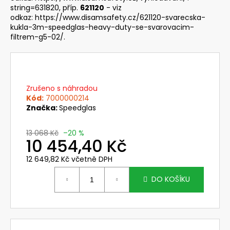
č
string=631820
, příp.
621120
- viz
u
odkaz:
https://www.disamsafety.cz/621120-svarecska-
j
kukla-3m-speedglas-heavy-duty-se-svarovacim-
e
filtrem-g5-02/
.
m
e
VP3
Zrušeno s náhradou
ČÁSTICOVÝ
Kód:
7000000214
FILTR
Značka:
Speedglas
PRO
FVJ
SYNCHRO
13 068 Kč
–20 %
10 454,40 Kč
489
Kč
12 649,82 Kč včetně DPH
Měrná
cena:
DO KOŠÍKU