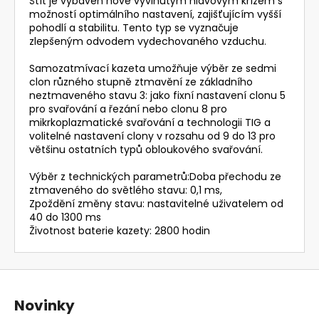
Štít je vybaven nově vyvinutým hlavovým křížem s
možností optimálního nastavení, zajišťujícím vyšší
pohodlí a stabilitu. Tento typ se vyznačuje
zlepšeným odvodem vydechovaného vzduchu.
Samozatmívací kazeta umožňuje výběr ze sedmi
clon různého stupně ztmavění ze základního
neztmaveného stavu 3: jako fixní nastavení clonu 5
pro svařování a řezání nebo clonu 8 pro
mikrkoplazmatické svařování a technologii TIG a
volitelné nastavení clony v rozsahu od 9 do 13 pro
většinu ostatních typů obloukového svařování.
Výběr z technických parametrů:Doba přechodu ze
ztmaveného do světlého stavu: 0,1 ms,
Zpoždění změny stavu: nastavitelné uživatelem od
40 do 1300 ms
Životnost baterie kazety: 2800 hodin
Z
á
Novinky
p