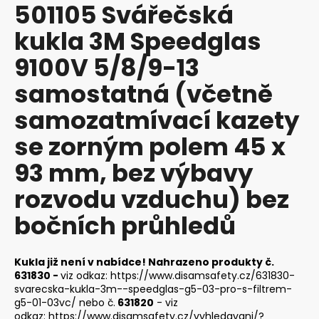
501105 Svářečská
produktu
a
je
kukla 3M Speedglas
j
0,0
z
í
9100V 5/8/9-13
5
t
hvězdiček.
samostatná (včetně
?
samozatmívací kazety
se zorným polem 45 x
93 mm, bez výbavy
HLEDAT
rozvodu vzduchu) bez
bočních průhledů
D
o
p
Kukla již není v nabídce! Nahrazeno produkty č.
o
631830 -
viz odkaz:
https://www.disamsafety.cz/631830-
r
svarecska-kukla-3m--speedglas-g5-03-pro-s-filtrem-
g5-01-03vc/
nebo č.
631820
- viz
u
odkaz:
https://www.disamsafety.cz/vyhledavani/?