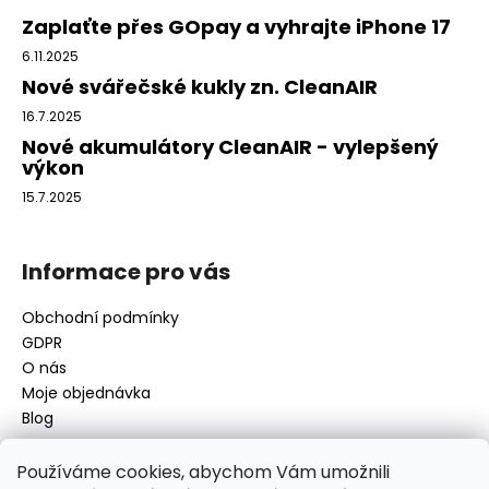
a
Zaplaťte přes GOpay a vyhrajte iPhone 17
t
6.11.2025
í
Nové svářečské kukly zn. CleanAIR
16.7.2025
Nové akumulátory CleanAIR - vylepšený
výkon
15.7.2025
Informace pro vás
Obchodní podmínky
GDPR
O nás
Moje objednávka
Blog
Používáme cookies, abychom Vám umožnili