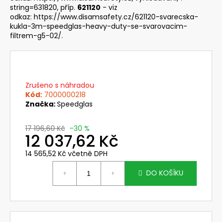
č
string=631820
, příp.
621120
- viz
u
odkaz:
https://www.disamsafety.cz/621120-svarecska-
j
kukla-3m-speedglas-heavy-duty-se-svarovacim-
e
filtrem-g5-02/
.
m
e
NEHOŘLAVÉ
Zrušeno s náhradou
KALHOTY
Kód:
7000000218
JAKUB
Značka:
Speedglas
1
190
17 196,60 Kč
–30 %
Kč
12 037,62 Kč
14 565,52 Kč včetně DPH
Měrná
cena:
DO KOŠÍKU