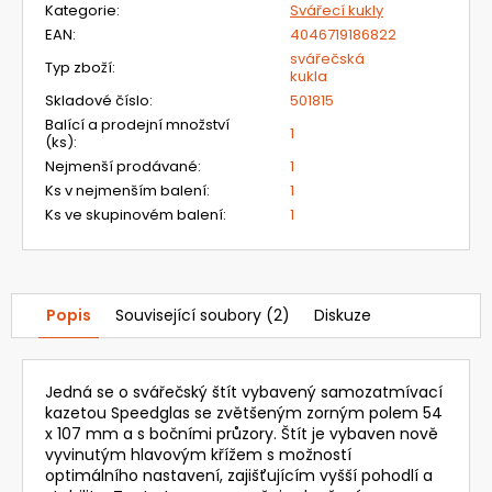
Kategorie
:
Svářecí kukly
EAN
:
4046719186822
svářečská
Typ zboží
:
kukla
Skladové číslo
:
501815
Balící a prodejní množství
1
(ks)
:
Nejmenší prodávané
:
1
Ks v nejmenším balení
:
1
Ks ve skupinovém balení
:
1
Popis
Související soubory (2)
Diskuze
Jedná se o svářečský štít vybavený samozatmívací
kazetou Speedglas se zvětšeným zorným polem 54
x 107 mm a s bočními průzory. Štít je vybaven nově
vyvinutým hlavovým křížem s možností
optimálního nastavení, zajišťujícím vyšší pohodlí a