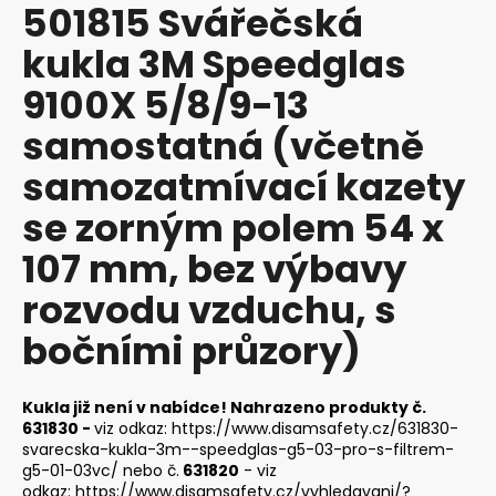
501815 Svářečská
produktu
a
je
kukla 3M Speedglas
j
0,0
z
í
9100X 5/8/9-13
5
t
hvězdiček.
samostatná (včetně
?
samozatmívací kazety
se zorným polem 54 x
107 mm, bez výbavy
HLEDAT
rozvodu vzduchu, s
bočními průzory)
D
o
p
Kukla již není v nabídce! Nahrazeno produkty č.
o
631830 -
viz odkaz:
https://www.disamsafety.cz/631830-
r
svarecska-kukla-3m--speedglas-g5-03-pro-s-filtrem-
g5-01-03vc/
nebo č.
631820
- viz
u
odkaz:
https://www.disamsafety.cz/vyhledavani/?