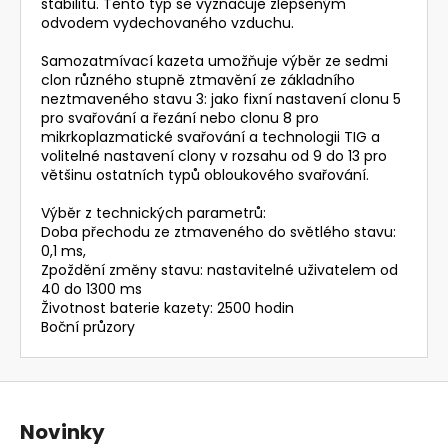
stabilitu. Tento typ se vyznačuje zlepšeným
odvodem vydechovaného vzduchu.
Samozatmívací kazeta umožňuje výběr ze sedmi
clon různého stupně ztmavění ze základního
neztmaveného stavu 3: jako fixní nastavení clonu 5
pro svařování a řezání nebo clonu 8 pro
mikrkoplazmatické svařování a technologii TIG a
volitelné nastavení clony v rozsahu od 9 do 13 pro
většinu ostatních typů obloukového svařování.
Výběr z technických parametrů:
Doba přechodu ze ztmaveného do světlého stavu:
0,1 ms,
Zpoždění změny stavu: nastavitelné uživatelem od
40 do 1300 ms
Životnost baterie kazety: 2500 hodin
Boční průzory
Z
á
Novinky
p