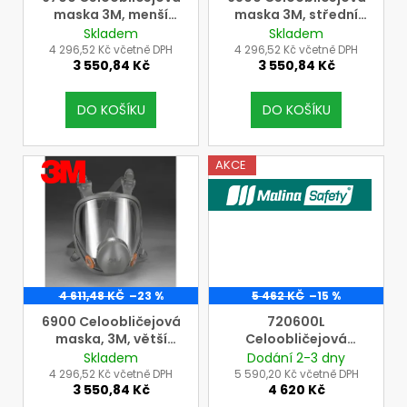
o
maska 3M, menší
maska 3M, střední
d
velikost
velikost
Skladem
Skladem
u
4 296,52 Kč včetně DPH
4 296,52 Kč včetně DPH
3 550,84 Kč
3 550,84 Kč
k
t
DO KOŠÍKU
DO KOŠÍKU
ů
VÝROBCE
AKCE
3M
VÝROBCE MALINASAFETY
4 611,48 KČ
–23 %
5 462 KČ
–15 %
6900 Celoobličejová
720600L
maska, 3M, větší
Celoobličejová
velikost
maska Shigematsu
Skladem
Dodání 2-3 dny
CF02 - vel. L, pro
4 296,52 Kč včetně DPH
5 590,20 Kč včetně DPH
3 550,84 Kč
4 620 Kč
filtrační jednotku