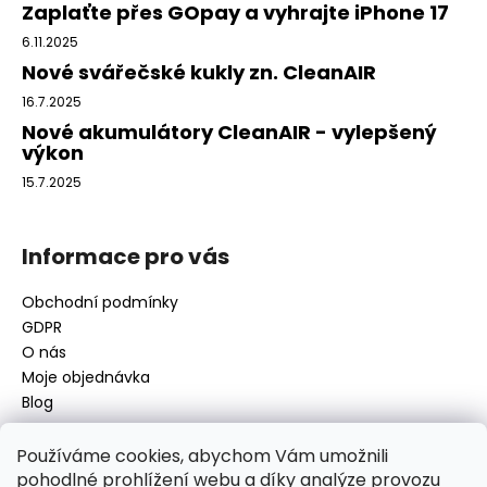
a
r
Zaplaťte přes GOpay a vyhrajte iPhone 17
v
t
6.11.2025
k
í
Nové svářečské kukly zn. CleanAIR
y
v
16.7.2025
ý
Nové akumulátory CleanAIR - vylepšený
p
výkon
i
15.7.2025
s
u
Informace pro vás
Obchodní podmínky
GDPR
O nás
Moje objednávka
Blog
Používáme cookies, abychom Vám umožnili
pohodlné prohlížení webu a díky analýze provozu
Kontakt