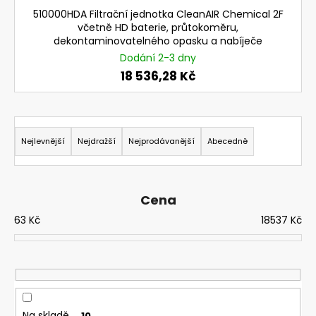
č
510000HDA Filtrační jednotka CleanAIR Chemical 2F
u
včetně HD baterie, průtokoměru,
j
dekontaminovatelného opasku a nabíječe
e
Dodání 2-3 dny
m
18 536,28 Kč
e
631830
Ř
SVÁŘEČSKÁ
a
Nejlevnější
Nejdražší
Nejprodávanější
Abecedně
KUKLA
3M
z
SPEEDGLAS
e
G5-
03
n
Cena
PRO
í
S
63
Kč
18537
Kč
FILTREM
p
G5-
r
01/03VC
o
14
269,76
d
Kč
u
Původně:
Na skladě
10