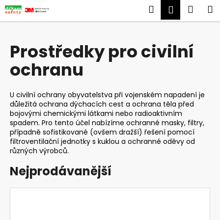
K
Přejít
Hledat
Náku
M
Přihlášen
na
o
obsah
Zpět
Zpět
košík
š
í
Prostředky pro civilní
C
k
ochranu
o
p
o
U civilní ochrany obyvatelstva při vojenském napadení je
t
důležitá ochrana dýchacích cest a ochrana těla před
bojovými chemickými látkami nebo radioaktivním
ř
spadem. Pro tento účel nabízíme ochranné masky, filtry,
e
případně sofistikované (ovšem dražší) řešení pomocí
b
filtroventilační jednotky s kuklou a ochranné oděvy od
různých výrobců.
u
j
Nejprodávanější
e
t
e
n