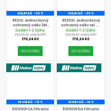
212,81 KČ
–20 %
212,81 KČ
–20 %
452OL Jednorázový
4520XL Jednorázový
ochranný oděv 3M,
ochranný oděv vel. XL
vel. L = výška: 174-181
= výška: 179-187 cm,
Dodání 1-2 týdny
Dodání 1-2 týdny
cm, obvod
obvod hrudníku: 108-
205,99 Kč včetně DPH
205,99 Kč včetně DPH
170,24 Kč
170,24 Kč
hrudníku:100-108 cm,
115cm, (3M, typ 5/6,
(typ 5/6, tř. ochrany
tř. ochrany III)
III)
DO KOŠÍKU
DO KOŠÍKU
VÝROBCE MALINASAFETY
VÝROBCE MALINASAFETY
19 418 KČ
–16 %
19 097 KČ
–16 %
510000FCA Filtrační
510000FDA Filtrační