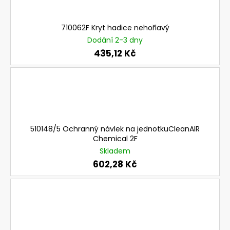
a
j
710062F Kryt hadice nehořlavý
í
Dodání 2-3 dny
t
435,12 Kč
?
HLEDAT
510148/5 Ochranný návlek na jednotkuCleanAIR
Chemical 2F
Skladem
D
602,28 Kč
o
p
o
r
u