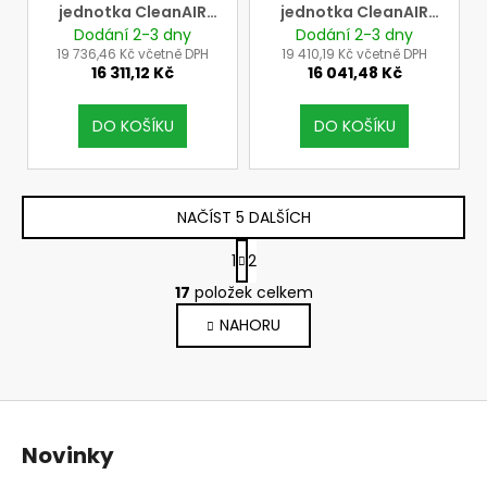
jednotka CleanAIR
jednotka CleanAIR
Chemical 2F včetně
Chemical 2F včetně
Dodání 2-3 dny
Dodání 2-3 dny
baterie,
baterie,
19 736,46 Kč včetně DPH
19 410,19 Kč včetně DPH
16 311,12 Kč
16 041,48 Kč
průtokoměru,
průtokoměru,
polstrovaného
dekontaminovatelného
opasku a nabíječe
opasku a nabíječe
DO KOŠÍKU
DO KOŠÍKU
NAČÍST 5 DALŠÍCH
S
1
2
t
O
r
17
položek celkem
v
á
NAHORU
l
n
k
á
o
d
v
a
Z
á
c
n
á
í
Novinky
í
p
p