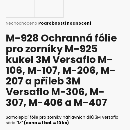
a
j
í
Průměrné
Neohodnoceno
Podrobnosti hodnocení
t
hodnocení
M-928 Ochranná fólie
produktu
?
je
pro zorníky M-925
0,0
z
kukel 3M Versaflo M-
5
hvězdiček.
106, M-107, M-206, M-
HLEDAT
207 a přileb 3M
Versaflo M-306, M-
D
o
307, M-406 a M-407
p
o
r
Samolepicí fólie pro zorníky náhlavních dílů 3M Versaflo
série "M"
(cena = 1 bal. = 10 ks)
u