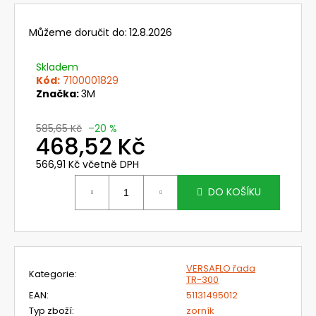
č
u
j
Můžeme doručit do:
12.8.2026
e
m
Skladem
e
Kód:
7100001829
Značka:
3M
TR-
585,65 Kč
–20 %
602E
468,52 Kč
FILTRAČNÍ
JEDNOTKA
566,91 Kč včetně DPH
3M
Měrná
VERSAFLO
cena:
DO KOŠÍKU
16
535,54
Kč
Původně:
25
053,84
VERSAFLO řada
Kč
Kategorie
:
TR-300
EAN
:
51131495012
Typ zboží
:
zorník