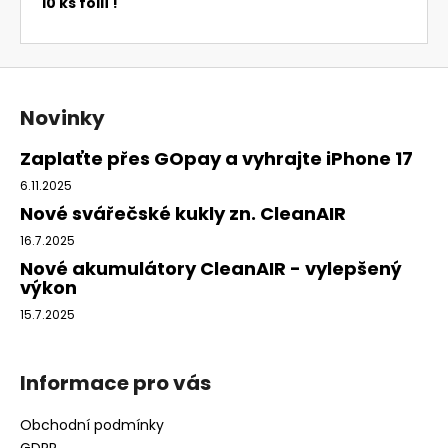
10 ks folií !
Z
á
Novinky
p
a
Zaplaťte přes GOpay a vyhrajte iPhone 17
t
6.11.2025
í
Nové svářečské kukly zn. CleanAIR
16.7.2025
Nové akumulátory CleanAIR - vylepšený
výkon
15.7.2025
Informace pro vás
Obchodní podmínky
GDPR