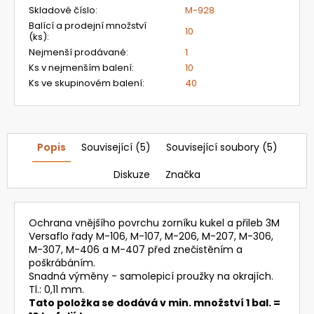
Skladové číslo
:
M-928
Balící a prodejní množství
10
(ks)
:
Nejmenší prodávané
:
1
Ks v nejmenším balení
:
10
Ks ve skupinovém balení
:
40
Popis
Související (5)
Související soubory (5)
Diskuze
Značka
Ochrana vnějšího povrchu zorníku kukel a přileb 3M
Versaflo řady M-106, M-107, M-206, M-207, M-306,
M-307, M-406 a M-407 před znečistěním a
poškrábáním.
Snadná výměny - samolepicí proužky na okrajích.
Tl.: 0,11 mm.
Tato položka se dodává v min. množství 1 bal. =