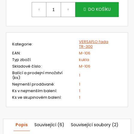
č
Měrná
u
cena:
DO KOŠÍKU
j
e
m
e
VERSAFLO řada
Kategorie
:
TR-300
703071
EAN
:
M-106
OCHRANA
Typ zboží
:
kukla
HLAVY
PRO
Skladové číslo
:
M-106
ŠTÍT
Balící a prodejní množství
1
OMNIRA
(ks)
:
Nejmenší prodávané
:
1
386,40
Kč
Ks v nejmenším balení
:
1
Původně:
Ks ve skupinovém balení
:
1
460
Kč
Popis
Související (6)
Související soubory (2)