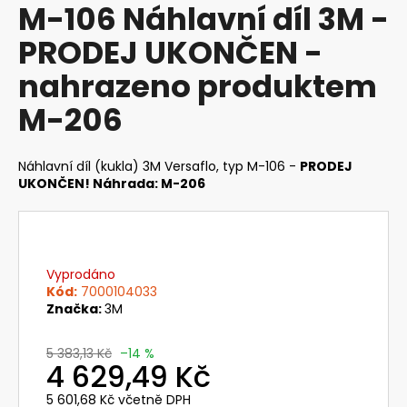
M-106 Náhlavní díl 3M -
produktu
a
je
PRODEJ UKONČEN -
j
0,0
z
í
nahrazeno produktem
5
t
hvězdiček.
M-206
?
Náhlavní díl (kukla) 3M Versaflo, typ M-106 -
PRODEJ
UKONČEN! Náhrada: M-206
HLEDAT
Vyprodáno
D
Kód:
7000104033
o
Značka:
3M
p
o
5 383,13 Kč
–14 %
4 629,49 Kč
r
u
5 601,68 Kč včetně DPH