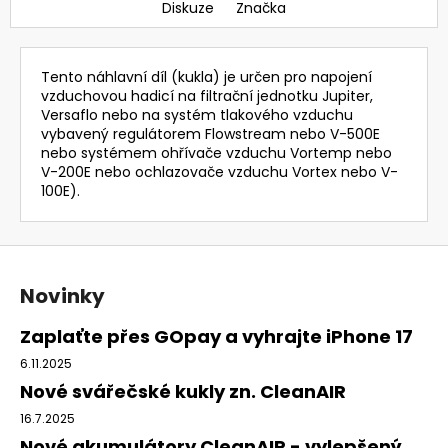
Diskuze
Značka
Tento náhlavní díl (kukla) je určen pro napojení
vzduchovou hadicí na filtrační jednotku Jupiter,
Versaflo nebo na systém tlakového vzduchu
vybavený regulátorem Flowstream nebo V-500E
nebo systémem ohřívače vzduchu Vortemp nebo
V-200E nebo ochlazovače vzduchu Vortex nebo V-
100E).
Z
á
Novinky
p
a
Zaplaťte přes GOpay a vyhrajte iPhone 17
t
6.11.2025
í
Nové svářečské kukly zn. CleanAIR
16.7.2025
Nové akumulátory CleanAIR - vylepšený