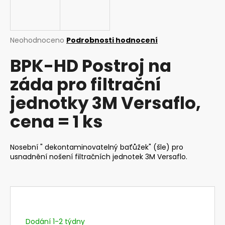
a
j
í
Průměrné
Neohodnoceno
Podrobnosti hodnocení
t
hodnocení
BPK-HD Postroj na
produktu
?
je
záda pro filtrační
0,0
z
jednotky 3M Versaflo,
5
hvězdiček.
cena = 1 ks
HLEDAT
Nosební " dekontaminovatelný baťůžek" (šle) pro
usnadnění nošení filtračních jednotek 3M Versaflo.
D
o
p
o
r
u
Dodání 1-2 týdny