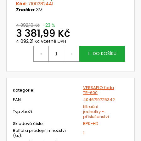
č
Kód:
7100282441
u
Značka:
3M
j
e
4 392,19 Kč
–23 %
m
3 381,99 Kč
e
4 092,21 Kč včetně DPH
Měrná
cena:
DO KOŠÍKU
703071
OCHRANA
HLAVY
PRO
ŠTÍT
OMNIRA
VERSAFLO řada
386,40
Kategorie
:
TR-600
Kč
Původně:
EAN
:
4046719725342
460
filtrační
Kč
Typ zboží
:
jednotky -
příslušenství
Skladové číslo
:
BPK-HD
Balící a prodejní množství
1
(ks)
: