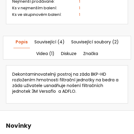
Nejmenší prodávané
:
1
Ks v nejmenším balení
:
1
Ks ve skupinovém balení
:
1
Popis
Související (4)
Související soubory (2)
Videa (1)
Diskuze
Značka
Dekontaminovatelný postroj na záda BKP-HD
rozložením hmotnosti filtrační jednotky na bedra a
záda uživatele usnadňuje nošení filtračních
jednotek 3M Versaflo a ADFLO.
Z
á
Novinky
p