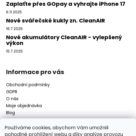
a
Zaplaťte přes GOpay a vyhrajte iPhone 17
t
6.11.2025
í
Nové svářečské kukly zn. CleanAIR
16.7.2025
Nové akumulátory CleanAIR - vylepšený
výkon
15.7.2025
Informace pro vás
Obchodní podmínky
GDPR
O nás
Moje objednávka
Blog
Používáme cookies, abychom Vám umožnili
pohodlné prohlížení webu a díky analýze provozu
Kontakt