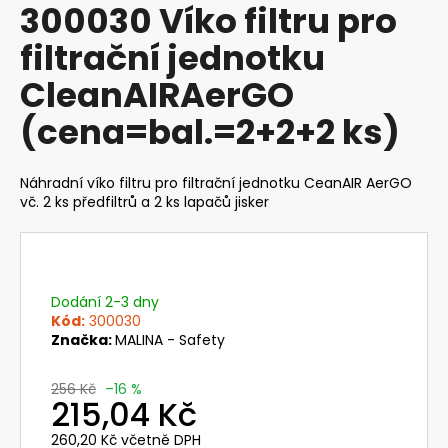
300030 Víko filtru pro
produktu
a
je
filtrační jednotku
j
0,0
z
í
CleanAIRAerGO
5
t
hvězdiček.
(cena=bal.=2+2+2 ks)
?
Náhradní víko filtru pro filtrační jednotku CeanAIR AerGO
vč. 2 ks předfiltrů a 2 ks lapačů jisker
HLEDAT
Dodání 2-3 dny
D
Kód:
300030
o
Značka:
MALINA - Safety
p
o
256 Kč
–16 %
215,04 Kč
r
u
260,20 Kč včetně DPH