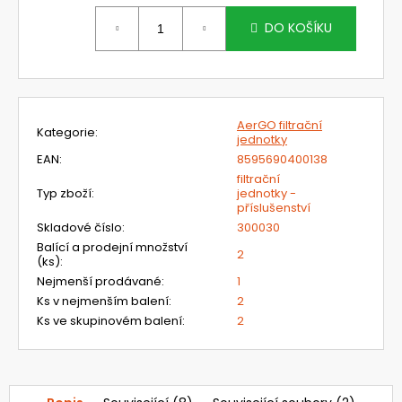
č
Měrná
u
cena:
DO KOŠÍKU
j
e
m
e
AerGO filtrační
Kategorie
:
jednotky
G3000NOR31FH15C
EAN
:
8595690400138
LESNICKÝ
filtrační
A
Typ zboží
:
jednotky -
PRŮMYSLOVÝ
příslušenství
SET
Skladové číslo
:
300030
3M
PRO
Balící a prodejní množství
2
OCHRANU
(ks)
:
OBLIČEJE
Nejmenší prodávané
:
1
A
Ks v nejmenším balení
:
2
SLUCHU
S
Ks ve skupinovém balení
:
2
DRÁTĚNÝM
ŠTÍTEM
A
OCHRANNÝMI
SLUCHÁTKY