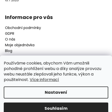
15.7.2025
Informace pro vás
Obchodní podmínky
GDPR
O nás
Moje objednávka
Blog
Používáme cookies, abychom Vám umožnili
pohodlné prohlížení webu a díky analýze provozu
Kontakt
webu neustále zlepšovali jeho funkce, výkon a
použitelnost.
Více informací
disamsafety
@
disamsafety.cz
596 624 947
773 253 401
Nastavení
Sledujte nás na Facebooku
Souhlasím