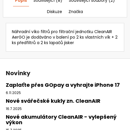
Popis
Související (8)
Související soubory (2)
1
821,69
Diskuze
Značka
Kč
Původně:
2
365,84
Náhradní víko filtrů pro filtrační jednotku CleanAIR
Kč
AerGO je dodáváno v balení po 2 ks vlastních vík + 2
ks předfiltrů a 2 ks lapačů jisker
Z
á
Novinky
p
a
Zaplaťte přes GOpay a vyhrajte iPhone 17
t
6.11.2025
í
Nové svářečské kukly zn. CleanAIR
16.7.2025
Nové akumulátory CleanAIR - vylepšený
výkon