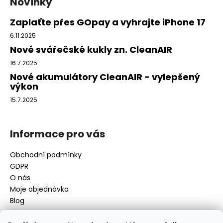
Novinky
p
a
Zaplaťte přes GOpay a vyhrajte iPhone 17
t
6.11.2025
í
Nové svářečské kukly zn. CleanAIR
16.7.2025
Nové akumulátory CleanAIR - vylepšený
výkon
15.7.2025
Informace pro vás
Obchodní podmínky
GDPR
O nás
Moje objednávka
Blog