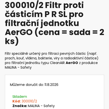
300010/2 Filtr proti
produktu
a
je
částicím P R SL pro
j
0,0
z
í
filtrační jednotku
5
t
hvězdiček.
AerGO (cena = sada = 2
?
ks)
Filtr speciálně určený pro filtraci pevných částic (např.
HLEDAT
prach, kouř, vlákna, bakterie, viry a radioaktivní částice)
pro filtrační jednotku typu CleanAIR
AerGO
z produkce
MALINA - Safety
D
o
Můžeme doručit do:
11.8.2026
p
o
Skladem
r
Kód:
300010/2
u
Značka:
MALINA - Safety