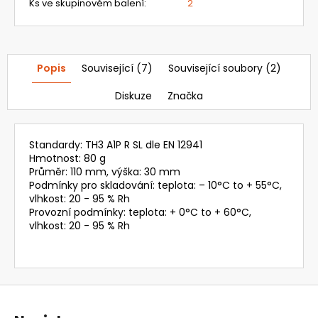
18
Ks ve skupinovém balení
:
2
827
Kč
Popis
Související (7)
Související soubory (2)
Diskuze
Značka
Standardy: TH3 A1P R SL dle EN 12941
Hmotnost: 80 g
Průměr: 110 mm, výška: 30 mm
Podmínky pro skladování: teplota: – 10°C to + 55°C,
vlhkost: 20 - 95 % Rh
Provozní podmínky: teplota: + 0°C to + 60°C,
vlhkost: 20 - 95 % Rh
Z
á