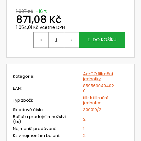
č
u
1 037 Kč
–16 %
j
871,08 Kč
e
1 054,01 Kč včetně DPH
m
Měrná
e
cena:
DO KOŠÍKU
812701TC
FILTRAČNÍ
SOUPRAVA
S
AerGO filtrační
FJ
Kategorie
:
jednotky
CLEANAIR
BASIC
859569040402
EAN
:
0
A
KUKLOU
filtr k filtrační
Typ zboží
:
CA-
jednotce
27
Skladové číslo
:
300010/2
YOGA
Balící a prodejní množství
2
15
(ks)
:
814,68
Nejmenší prodávané
:
1
Kč
Ks v nejmenším balení
:
2
Původně: