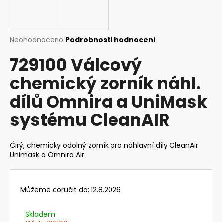
a
j
í
Průměrné
Neohodnoceno
Podrobnosti hodnocení
t
hodnocení
729100 Válcový
produktu
?
je
chemický zorník náhl.
0,0
z
dílů Omnira a UniMask
5
hvězdiček.
systému CleanAIR
HLEDAT
Čirý, chemicky odolný zorník pro náhlavní díly CleanAir
Unimask a Omnira Air.
D
o
p
o
Můžeme doručit do:
12.8.2026
r
u
Skladem