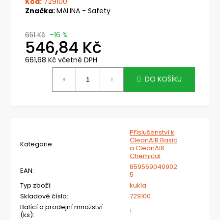
č
Kód:
729100
u
Značka:
MALINA - Safety
j
e
651 Kč
–16 %
546,84 Kč
m
e
661,68 Kč včetně DPH
Měrná
cena:
DO KOŠÍKU
PŘILBA
DIAMOND
VI
WIND
-
DELTA
Příslušenství k
PLUS
CleanAIR Basic
Kategorie
:
370
a CleanAIR
Kč
Chemical
Původně:
859569040902
EAN
:
489
5
Kč
Typ zboží
:
kukla
Skladové číslo
:
729100
Balící a prodejní množství
1
(ks)
: