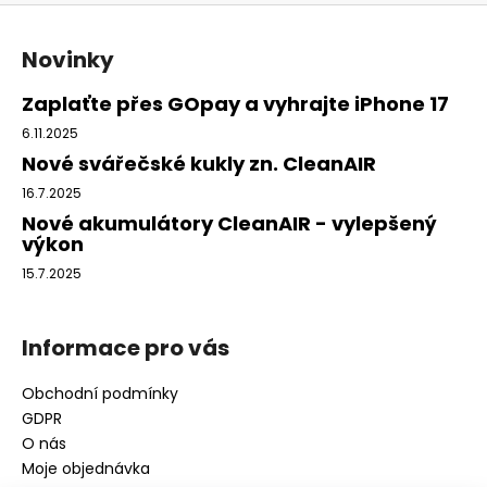
Z
á
Novinky
p
a
Zaplaťte přes GOpay a vyhrajte iPhone 17
t
6.11.2025
í
Nové svářečské kukly zn. CleanAIR
16.7.2025
Nové akumulátory CleanAIR - vylepšený
výkon
15.7.2025
Informace pro vás
Obchodní podmínky
GDPR
O nás
Moje objednávka