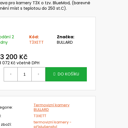
C LESNICKÝ A
ava pro kamery T3X o tzv. BlueMod, (barevné
T 3M PRO OCHRANU
nění míst s teplotou do 250 st.C).
CHU S DRÁTĚNÝM
ANNÝMI SLUCHÁTKY
,84 Kč
odání 2
Kód:
Značka:
ýdny
T3XETT
BULLARD
3 200 Kč
8 072 Kč včetně DPH
ěrná
ena:
DO KOŠÍKU
Termovizní kamery
egorie
:
BULLARD
N
:
T3XETT
termovizní kamery -
 zboží
:
příslušenství