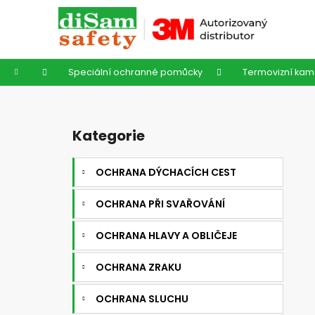
K
Přejít
na
o
obsah
Zpět
Zpět
š
do
do
í
Domů
Speciální ochranné pomůcky
Termovizní kam
k
obchodu
obchodu
P
o
Kategorie
Přeskočit
s
kategorie
t
OCHRANA DÝCHACÍCH CEST
r
a
OCHRANA PŘI SVAŘOVÁNÍ
n
n
OCHRANA HLAVY A OBLIČEJE
í
OCHRANA ZRAKU
p
a
OCHRANA SLUCHU
n