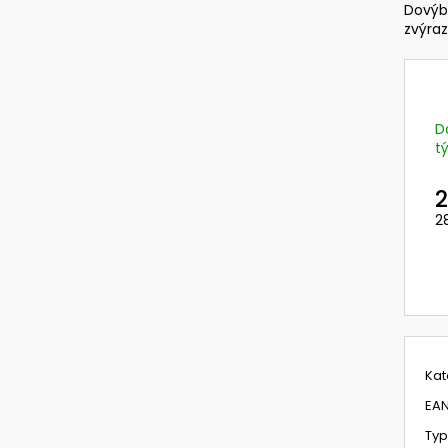
NEHOŘLAVÉ KALHOTY JAKUB
G3000NOR31FH15
Dovýb
PRŮMYSLOVÝ SE
zvýraz
1 190 Kč
OBLIČEJE A SLU
ŠTÍTEM A OCHR
1 821,69 Kč
Původně:
2 365
D
t
2
2
M
c
Kat
EA
Typ