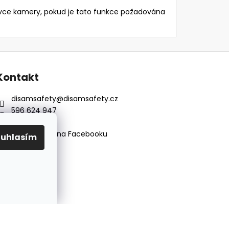
návce kamery, pokud je tato funkce požadována
Kontakt
disamsafety
@
disamsafety.cz
596 624 947
773 253 401
Sledujte nás na Facebooku
ouhlasím
Vytvořil Shoptet