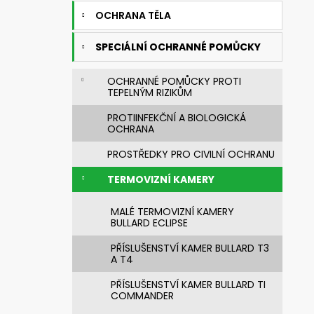
NEHOŘLAVÁ BLŮZA JAKUB
e
OCHRANA TĚLA
1 450 Kč
l
SPECIÁLNÍ OCHRANNÉ POMŮCKY
OCHRANNÉ POMŮCKY PROTI
TEPELNÝM RIZIKŮM
PROTIINFEKČNÍ A BIOLOGICKÁ
OCHRANA
PROSTŘEDKY PRO CIVILNÍ OCHRANU
TERMOVIZNÍ KAMERY
MALÉ TERMOVIZNÍ KAMERY
BULLARD ECLIPSE
PŘÍSLUŠENSTVÍ KAMER BULLARD T3
A T4
PŘÍSLUŠENSTVÍ KAMER BULLARD TI
COMMANDER