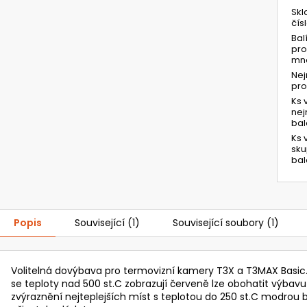
Skl
čís
Bal
pro
mno
Ne
pr
Ks 
ne
bal
Ks 
sk
bal
Popis
Související (1)
Související soubory (1)
Volitelná dovýbava pro termovizní kamery T3X a T3MAX Basic.
se teploty nad 500 st.C zobrazují červeně lze obohatit výba
zvýraznění nejteplejších míst s teplotou do 250 st.C modrou b