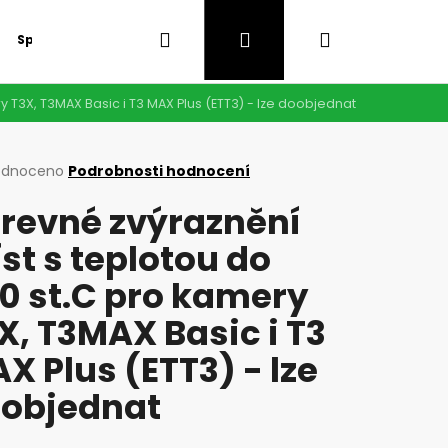
Hledat
Přihlášení
Nákupní
Speciální nabídka
GDPR
 T3X, T3MAX Basic i T3 MAX Plus (ETT3) - lze doobjednat
košík
rné
odnoceno
Podrobnosti hodnocení
cení
revné zvýraznění
ktu
st s teplotou do
0 st.C pro kamery
ček.
X, T3MAX Basic i T3
X Plus (ETT3) - lze
objednat
Následující