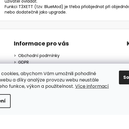
uživatel ovládat.
Funkci T3XETT (tzv. BlueMod) je třeba přiobjednat při objed
nebo dodatečně jako upgrade.
Informace pro vás
Obchodní podmínky
GDPR
O nás
 cookies, abychom Vám umožnili pohodlné
Moje objednávka
S
 webu a díky analýze provozu webu neustále
Blog
jeho funkce, výkon a použitelnost.
Více informací
ní
hrazena.