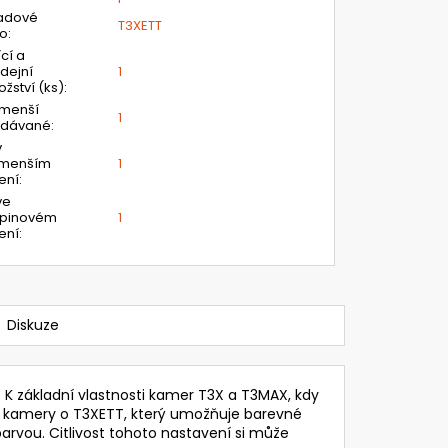
adové
T3XETT
lo
:
ící a
dejní
1
žství (ks)
:
jmenší
1
odávané
:
v
jmenším
1
ení
:
ve
upinovém
1
ení
:
Diskuze
 K základní vlastnosti kamer T3X a T3MAX, kdy
vu kamery o T3XETT, který umožňuje barevné
arvou. Citlivost tohoto nastavení si může