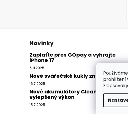
Z
á
Novinky
p
a
Zaplaťte přes GOpay a vyhrajte
iPhone 17
t
í
6.11.2025
Používáme
Nové svářečské kukly zn. CleanAIR
prohlížení
16.7.2025
zlepšovali 
Nové akumulátory CleanAIR -
vylepšený výkon
Nastave
15.7.2025
Copyright 2026
DISAMSAFETY
. Všechna práva vy