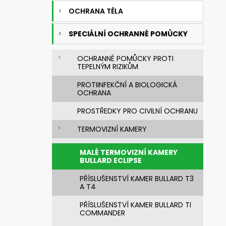
631830 SVÁŘEČSKÁ KUKLA 3M
e
SPEEDGLAS G5-03 PRO S FILTREM G5-
OCHRANA TĚLA
l
01/03VC
14 269,76 Kč
SPECIÁLNÍ OCHRANNÉ POMŮCKY
Původně:
20 385,37 Kč
OCHRANNÉ POMŮCKY PROTI
TEPELNÝM RIZIKŮM
PROTIINFEKČNÍ A BIOLOGICKÁ
OCHRANA
PROSTŘEDKY PRO CIVILNÍ OCHRANU
TERMOVIZNÍ KAMERY
MALÉ TERMOVIZNÍ KAMERY
BULLARD ECLIPSE
PŘÍSLUŠENSTVÍ KAMER BULLARD T3
A T4
PŘÍSLUŠENSTVÍ KAMER BULLARD TI
COMMANDER