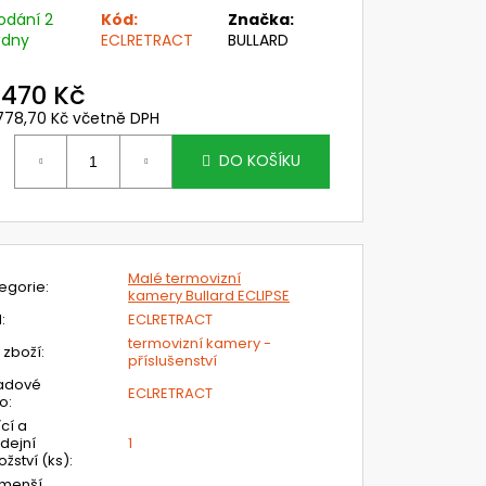
 PC ZORNÍK NÁHL. DÍLŮ
odání 2
Kód:
Značka:
SK SYSTÉMU CLEANAIR
ýdny
ECLRETRACT
BULLARD
č
 470 Kč
 778,70 Kč včetně DPH
ěrná
ena:
DO KOŠÍKU
Malé termovizní
egorie
:
kamery Bullard ECLIPSE
N
:
ECLRETRACT
termovizní kamery -
 zboží
:
příslušenství
adové
ECLRETRACT
lo
:
ící a
dejní
1
žství (ks)
:
jmenší