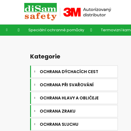
K
Přejít
na
o
obsah
Zpět
Zpět
š
do
do
í
Domů
Speciální ochranné pomůcky
Termovizní kam
k
obchodu
obchodu
P
o
Kategorie
Přeskočit
s
kategorie
t
OCHRANA DÝCHACÍCH CEST
r
a
OCHRANA PŘI SVAŘOVÁNÍ
n
n
OCHRANA HLAVY A OBLIČEJE
í
OCHRANA ZRAKU
p
a
OCHRANA SLUCHU
n