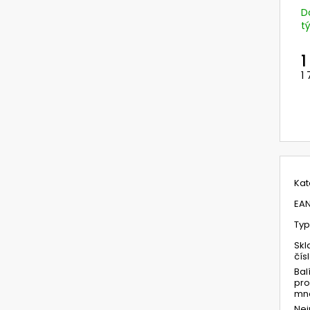
NEHOŘLAVÉ KALHOTY LACL JAKUB
729101 VÁLCOVÝ
D
OMNIRA A UNIMA
1 420 Kč
t
498,12 Kč
Původně:
593 K
1
1
M
c
Kat
EA
Typ
Skl
čís
Bal
pro
mno
Ne