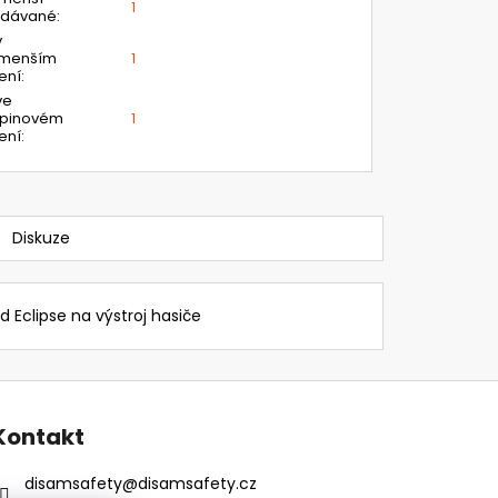
1
odávané
:
v
jmenším
1
ení
:
ve
upinovém
1
ení
:
Diskuze
 Eclipse na výstroj hasiče
Kontakt
disamsafety
@
disamsafety.cz