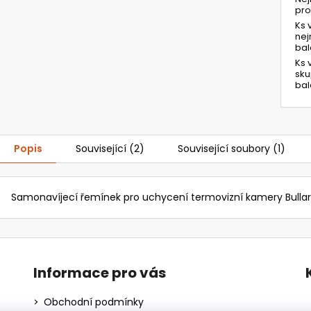
pr
Ks 
ne
bal
Ks 
sk
bal
Popis
Související (2)
Související soubory (1)
Samonavíjecí řemínek pro uchycení termovizní kamery Bullard
Informace pro vás
Obchodní podmínky