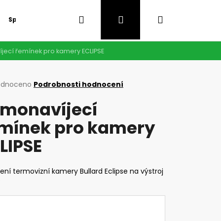
Hledat
Přihlášení
Nákupní
Speciální nabídka
GDPR
jecí řemínek pro kamery ECLIPSE
košík
rné
odnoceno
Podrobnosti hodnocení
cení
monavíjecí
ktu
mínek pro kamery
LIPSE
ček.
ní termovizní kamery Bullard Eclipse na výstroj
e
Následující