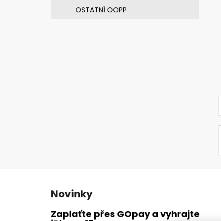
OSTATNÍ OOPP
Z
á
Novinky
p
a
Zaplaťte přes GOpay a vyhrajte