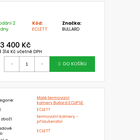
VI WIND - DELTA PLUS
č
odání 2
Kód:
Značka:
ýdny
ECLETT
BULLARD
3 400 Kč
8 314 Kč včetně DPH
ěrná
ena:
DO KOŠÍKU
Malé termovizní
egorie
:
kamery Bullard ECLIPSE
N
:
ECLETT
termovizní kamery -
 zboží
:
příslušenství
adové
ECLETT
lo
: