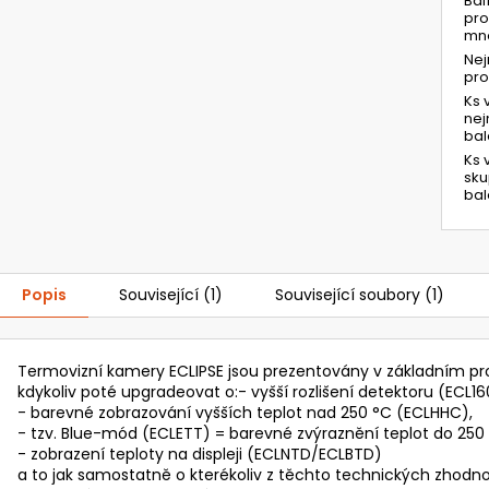
Bal
pro
mno
Ne
pr
Ks 
ne
bal
Ks 
sk
bal
Popis
Související (1)
Související soubory (1)
Termovizní kamery ECLIPSE jsou prezentovány v základním pro
kdykoliv poté upgradeovat o:- vyšší rozlišení detektoru (ECL16
- barevné zobrazování vyšších teplot nad 250 °C (ECLHHC),
- tzv. Blue-mód (ECLETT) = barevné zvýraznění teplot do 250
- zobrazení teploty na displeji (ECLNTD/ECLBTD)
a to jak samostatně o kterékoliv z těchto technických zhodn