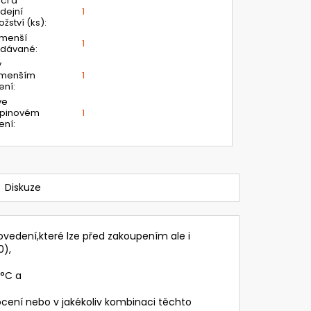
ící a
dejní
1
žství (ks)
:
jmenší
1
odávané
:
v
jmenším
1
ení
:
ve
upinovém
1
ení
:
Diskuze
vedení,které lze před zakoupením ale i
0),
 °C a
ocení nebo v jakékoliv kombinaci těchto