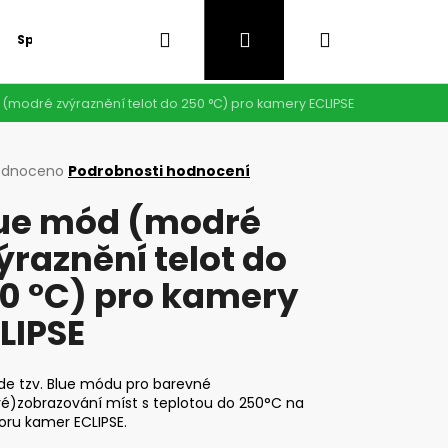
Hledat
Přihlášení
Nákupní
Speciální nabídka
GDPR
(modré zvýraznění telot do 250 °C) pro kamery ECLIPSE
košík
rné
odnoceno
Podrobnosti hodnocení
cení
ue mód (modré
ktu
ýraznění telot do
0 °C) pro kamery
ček.
LIPSE
de tzv. Blue módu pro barevné
é)zobrazování míst s teplotou do 250°C na
oru kamer ECLIPSE.
Následující