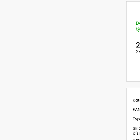
TR-342 NOVÝ KIT NABÍJEČE PRO BATERII
PŘILBA DIAMOND 
3M VERSAFLO S PODSTAVCEM A
370 Kč
ADAPTÉREM S KABELY
Původně:
489 K
5 783,81 Kč
D
Původně:
7 711,74 Kč
t
2
2
M
c
Kat
EA
Typ
Skl
čís