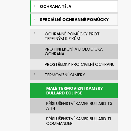
720392.51 UNIMASK - LEHKÝ
e
UNIVERZÁLNÍ OBLIČEJOVÝ ŠTÍT S
OCHRANA TĚLA
l
TEXTILNÍM OBLIČEJOVÝM
TĚSNĚNÍM,VÁLCOVÝM ZORNÍKEM A S
SPECIÁLNÍ OCHRANNÉ POMŮCKY
PĚTIBODOVÝM UPÍNACÍM SYSTÉMEM
3 521,28 Kč
Původně:
4 192 Kč
OCHRANNÉ POMŮCKY PROTI
TEPELNÝM RIZIKŮM
PROTIINFEKČNÍ A BIOLOGICKÁ
OCHRANA
PROSTŘEDKY PRO CIVILNÍ OCHRANU
TERMOVIZNÍ KAMERY
MALÉ TERMOVIZNÍ KAMERY
BULLARD ECLIPSE
PŘÍSLUŠENSTVÍ KAMER BULLARD T3
A T4
PŘÍSLUŠENSTVÍ KAMER BULLARD TI
COMMANDER