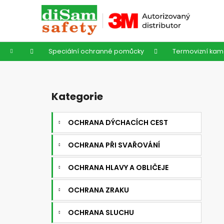
K
Přejít
na
o
obsah
Zpět
Zpět
š
do
do
í
Domů
Speciální ochranné pomůcky
Termovizní kam
k
obchodu
obchodu
P
o
Kategorie
Přeskočit
s
kategorie
t
OCHRANA DÝCHACÍCH CEST
r
a
OCHRANA PŘI SVAŘOVÁNÍ
n
n
OCHRANA HLAVY A OBLIČEJE
í
OCHRANA ZRAKU
p
a
OCHRANA SLUCHU
n