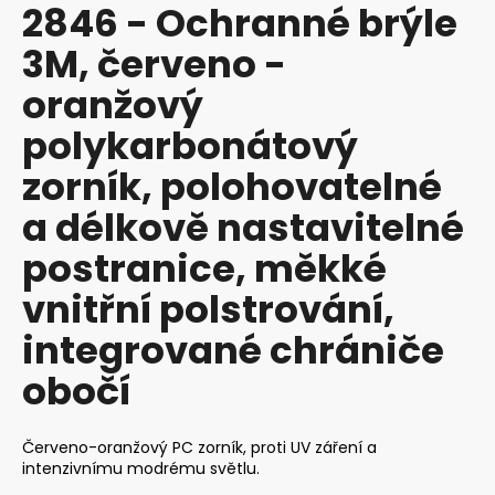
2846 - Ochranné brýle
produktu
a
je
3M, červeno -
j
0,0
z
í
oranžový
5
t
hvězdiček.
polykarbonátový
?
zorník, polohovatelné
a délkově nastavitelné
postranice, měkké
HLEDAT
vnitřní polstrování,
integrované chrániče
D
o
obočí
p
o
r
Červeno-oranžový PC zorník, proti UV záření a
intenzivnímu modrému světlu.
u