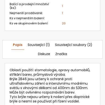
Balící a prodejní množství
1
(ks)
:
Nejmenší prodávané
:
1
Ks v nejmenším balení
:
Ks ve skupinovém balení
:
20
Popis
Související (1)
Související soubory (2)
Diskuze
Značka
Oblasti použití: stomatologie, opravy automobilů,
stříkání barev, průmyslová výroba.
Brýle 2846 jsou určeny k ochraně proti
ultrafialovému záření a intenzivnímu modrému
světlu s vlnovými délkami od 400nm do 530nm.
Může být ovlivněno rozpoznávání barev.
Tyto brýle nejsou určeny k nošení přes dioptrické
brýle a nesmí se používat při řízení vozidel.