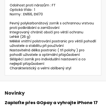
Odolnost proti nárazům : FT
Optická třída : 1
Normy : EN166, EN170
Pevný polykarbonátový zorník s ochrannou vrstvou
proti poškrábání a zamlžování
Integrovaný chránič obočí pro větší ochranu
Lehké (26 g)
Měkké vnitřní polstrování postranic pro větší pohodlí
uživatele a stabilitu při používání
Nastavitelná délka postranic ( tři polohy ) pro
pohodlí uživatele a optimální přizpůsobení
Sklápěcí zorník pro individuální nastavení a co
nejlepší přizpůsobení
Charakteristický a velmi oblíbený styl
Z
á
Novinky
p
a
Zaplaťte přes GOpay a vyhrajte iPhone 17