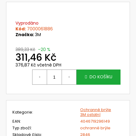
č
u
j
e
Vyprodáno
m
Kód:
7000061886
e
Značka:
3M
389,33 Kč
–20 %
703071
311,46 Kč
OCHRANA
HLAVY
376,87 Kč včetně DPH
PRO
Měrná
ŠTÍT
cena:
DO KOŠÍKU
OMNIRA
386,40
Kč
Původně:
460
Kč
Ochranné brýle
Kategorie
:
3M ostatní
EAN
:
4046719296149
Typ zboží
:
ochranné brýle
Skladové číslo
:
2846