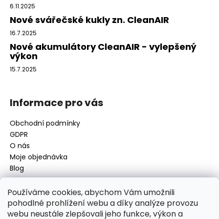
t
6.11.2025
í
Nové svářečské kukly zn. CleanAIR
16.7.2025
Nové akumulátory CleanAIR - vylepšený
výkon
15.7.2025
Informace pro vás
Obchodní podmínky
GDPR
O nás
Moje objednávka
Blog
Používáme cookies, abychom Vám umožnili
pohodlné prohlížení webu a díky analýze provozu
Kontakt
webu neustále zlepšovali jeho funkce, výkon a