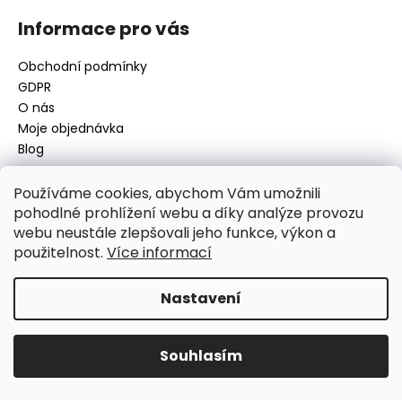
Informace pro vás
Obchodní podmínky
GDPR
O nás
Moje objednávka
Blog
Používáme cookies, abychom Vám umožnili
pohodlné prohlížení webu a díky analýze provozu
Kontakt
webu neustále zlepšovali jeho funkce, výkon a
použitelnost.
Více informací
disamsafety
@
disamsafety.cz
596 624 947
773 253 401
Nastavení
Sledujte nás na Facebooku
Souhlasím
Vytvořil Shoptet
Copyright 2026
DISAMSAFETY
. Všechna práva vyhrazena.