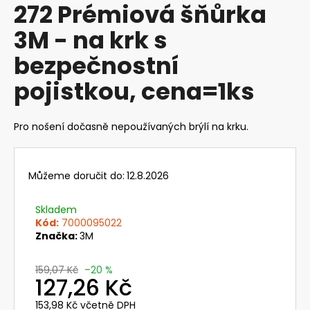
272 Prémiová šňůrka
produktu
a
je
3M - na krk s
j
0,0
z
í
bezpečnostní
5
t
hvězdiček.
pojistkou, cena=1ks
?
Pro nošení dočasně nepoužívaných brýlí na krku.
HLEDAT
Můžeme doručit do:
12.8.2026
Skladem
D
Kód:
7000095022
o
Značka:
3M
p
o
159,07 Kč
–20 %
127,26 Kč
r
u
153,98 Kč včetně DPH