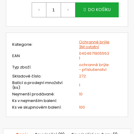
č
Měrná
u
cena:
DO KOŠÍKU
j
e
m
e
Ochranné brýle
Kategorie
:
3M ostatní
NEHOŘLAVÉ
0404671905553
EAN
:
KALHOTY
1
JAKUB
ochranné brýle
HI-
Typ zboží
:
- příslušenství
VIS
Skladové číslo
:
272
1
Balící a prodejní množství
520
1
(ks)
:
Kč
Nejmenší prodávané
:
10
Ks v nejmenším balení
:
Ks ve skupinovém balení
:
100