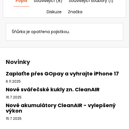
Popis
Související (8)
Související soubory (1)
Diskuze
Značka
Šňůrka je opatřena pojistkou.
Z
á
Novinky
p
a
Zaplaťte přes GOpay a vyhrajte iPhone 17
t
6.11.2025
í
Nové svářečské kukly zn. CleanAIR
16.7.2025
Nové akumulátory CleanAIR - vylepšený
výkon
15.7.2025