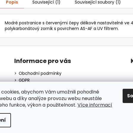
Popis
Související (1)
Související soubory (1)
Modré postranice s červenými čepy délkově nastavitelné ve 4
polykarbonátový zorník s povrchem AS-AF a UV filtrem.
Informace pro vás
Obchodní podmínky
GDPR
O nás
 cookies, abychom Vám umožnili pohodlné
Moje objednávka
S
 webu a díky analýze provozu webu neustále
Blog
jeho funkce, výkon a použitelnost.
Více informací
ní