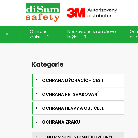
K
Přejít
na
o
obsah
Zpět
Zpět
š
do
do
í
Ochrana
Neuzavřené straničkové
Och
k
obchodu
obchodu
Domů
zraku
brýle
osta
P
o
Kategorie
Přeskočit
s
kategorie
t
OCHRANA DÝCHACÍCH CEST
r
a
OCHRANA PŘI SVAŘOVÁNÍ
n
n
OCHRANA HLAVY A OBLIČEJE
í
OCHRANA ZRAKU
p
a
NEUZAVŘENÉ STRANIČKOVÉ BRÝLE