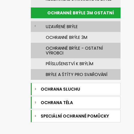
n
631830 SVÁŘEČSKÁ KUKLA 3M
SPEEDGLAS G5-03 PRO S FILTREM G5-
e
01/03VC
OCHRANNÉ BRÝLE 3M OSTATNÍ
l
14 269,76 Kč
Původně:
20 385,37 Kč
UZAVŘENÉ BRÝLE
OCHRANNÉ BRÝLE 3M
OCHRANNÉ BRÝLE - OSTATNÍ
VÝROBCI
PŘÍSLUŠENSTVÍ K BRÝLÍM
BRÝLE A ŠTÍTY PRO SVAŘOVÁNÍ
OCHRANA SLUCHU
OCHRANA TĚLA
SPECIÁLNÍ OCHRANNÉ POMŮCKY