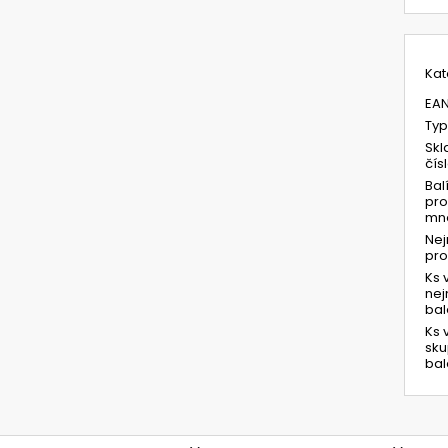
Kat
EA
Typ
Skl
čís
Bal
pro
mno
Ne
pr
Ks 
ne
bal
Ks 
sk
bal