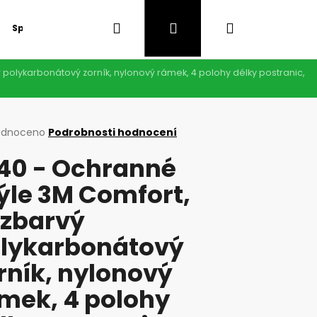
Hledat
Přihlášení
Nákupní
Speciální nabídka
GDPR
polykarbonátový zorník, nylonový rámek, 4 polohy délky postranic,
košík
rné
odnoceno
Podrobnosti hodnocení
cení
40 - Ochranné
ktu
ýle 3M Comfort,
zbarvý
ček.
lykarbonátový
rník, nylonový
Následující
mek, 4 polohy