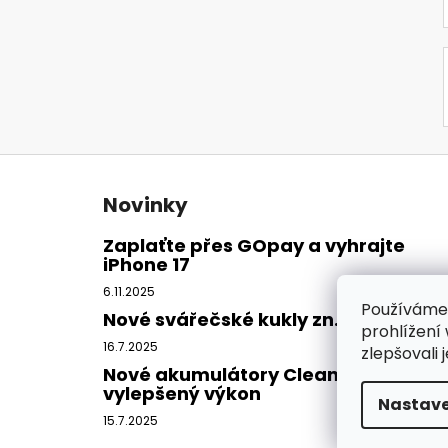
Z
á
Novinky
p
a
Zaplaťte přes GOpay a vyhrajte
iPhone 17
t
í
6.11.2025
Používáme
Nové svářečské kukly zn. CleanAIR
prohlížení
16.7.2025
zlepšovali 
Nové akumulátory CleanAIR -
vylepšený výkon
Nastave
15.7.2025