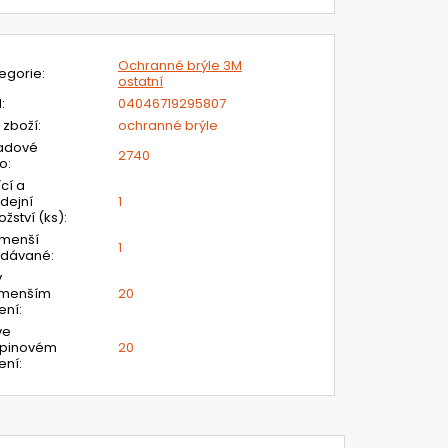
Ochranné brýle 3M
egorie
:
ostatní
N
:
04046719295807
 zboží
:
ochranné brýle
adové
2740
lo
:
ící a
dejní
1
žství (ks)
:
jmenší
1
odávané
:
v
jmenším
20
ení
:
ve
upinovém
20
ení
: