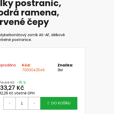
lky postranic,
 PC ZORNÍK NÁHL. DÍLŮ
SK SYSTÉMU CLEANAIR
drá ramena,
č
rvené čepy
olykarbonátový zorník AS-AF, délkově
itelné postranice.
yprodáno
Kód:
Značka:
7000042546
3M
74,44 Kč
–15 %
33,27 Kč
82,26 Kč včetně DPH
ěrná
ena:
DO KOŠÍKU