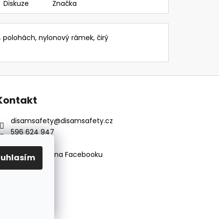
Diskuze
Značka
 polohách, nylonový rámek, čirý
Kontakt
disamsafety
@
disamsafety.cz
596 624 947
773 253 401
Sledujte nás na Facebooku
ouhlasím