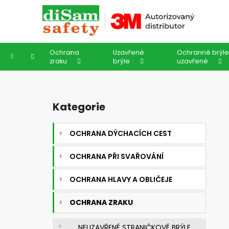
K
Přejít
na
o
obsah
Zpět
Zpět
š
do
do
í
Ochrana
Uzavřené
Ochranné brýl
k
obchodu
obchodu
Domů
zraku
brýle
uzavřené
P
o
Kategorie
Přeskočit
s
kategorie
t
OCHRANA DÝCHACÍCH CEST
r
a
OCHRANA PŘI SVAŘOVÁNÍ
n
n
OCHRANA HLAVY A OBLIČEJE
í
OCHRANA ZRAKU
p
a
NEUZAVŘENÉ STRANIČKOVÉ BRÝLE