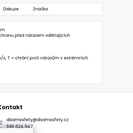
Diskuze
Značka
em.
chranu před nárazem odlétajících
m/s, T = chrání proti nárazům v extrémních
Kontakt
disamsafety
@
disamsafety.cz
596 624 947