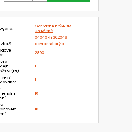
Ochranné brýle 3M
egorie
:
uzavřené
N
:
04046719302048
 zboží
:
ochranné brýle
adové
2890
lo
:
ící a
dejní
1
žství (ks)
:
jmenší
1
odávané
:
v
jmenším
10
ení
:
ve
upinovém
10
ení
: