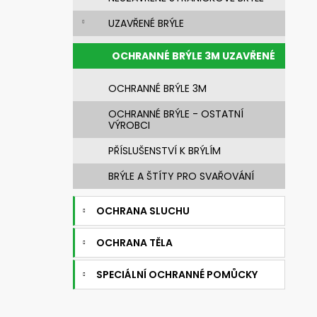
n
720392.51 UNIMASK - LEHKÝ
UNIVERZÁLNÍ OBLIČEJOVÝ ŠTÍT S
e
UZAVŘENÉ BRÝLE
TEXTILNÍM OBLIČEJOVÝM
l
TĚSNĚNÍM,VÁLCOVÝM ZORNÍKEM A S
PĚTIBODOVÝM UPÍNACÍM SYSTÉMEM
OCHRANNÉ BRÝLE 3M UZAVŘENÉ
3 521,28 Kč
Původně:
4 192 Kč
OCHRANNÉ BRÝLE 3M
OCHRANNÉ BRÝLE - OSTATNÍ
VÝROBCI
PŘÍSLUŠENSTVÍ K BRÝLÍM
BRÝLE A ŠTÍTY PRO SVAŘOVÁNÍ
OCHRANA SLUCHU
OCHRANA TĚLA
SPECIÁLNÍ OCHRANNÉ POMŮCKY