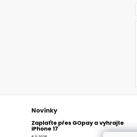
Z
á
Novinky
p
a
Zaplaťte přes GOpay a vyhrajte
iPhone 17
t
6.11.2025