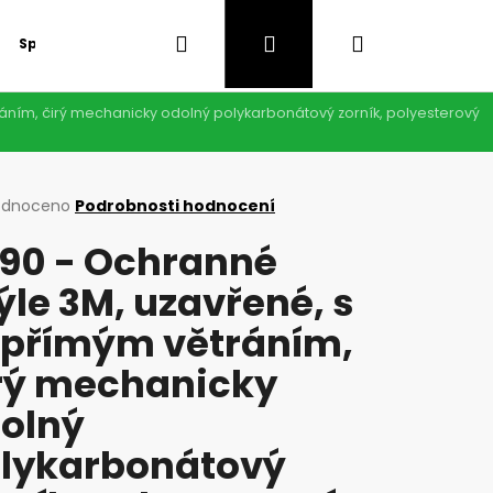
Hledat
Přihlášení
Nákupní
Speciální nabídka
GDPR
áním, čirý mechanicky odolný polykarbonátový zorník, polyesterový
košík
rné
odnoceno
Podrobnosti hodnocení
cení
90 - Ochranné
ktu
ýle 3M, uzavřené, s
přímým větráním,
ček.
rý mechanicky
olný
lykarbonátový
Následující