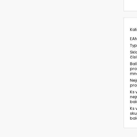
Kat
EA
Typ
Skl
čís
Bal
pro
mno
Ne
pr
Ks 
ne
bal
Ks 
sk
bal