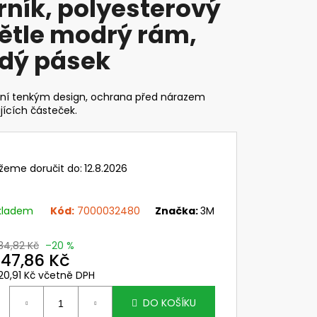
rník, polyesterový
VI WIND - DELTA PLUS
ětle modrý rám,
č
dý pásek
ní tenkým design, ochrana před nárazem
jících částeček.
žeme doručit do:
12.8.2026
kladem
Kód:
7000032480
Značka:
3M
34,82 Kč
–20 %
47,86 Kč
20,91 Kč včetně DPH
ěrná
ena:
DO KOŠÍKU