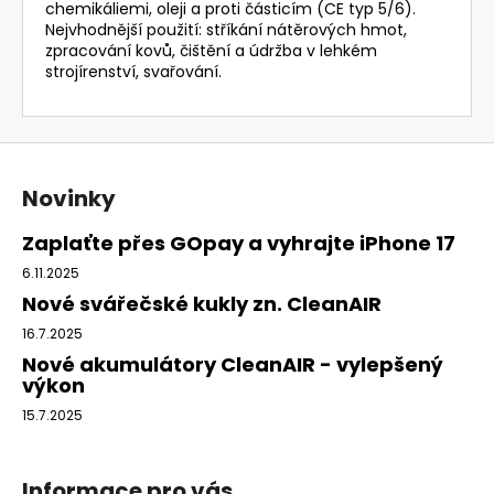
chemikáliemi, oleji a proti částicím (CE typ 5/6).
Nejvhodnější použití: stříkání nátěrových hmot,
zpracování kovů, čištění a údržba v lehkém
strojírenství, svařování.
Z
á
Novinky
p
a
Zaplaťte přes GOpay a vyhrajte iPhone 17
t
6.11.2025
í
Nové svářečské kukly zn. CleanAIR
16.7.2025
Nové akumulátory CleanAIR - vylepšený
výkon
15.7.2025
Informace pro vás