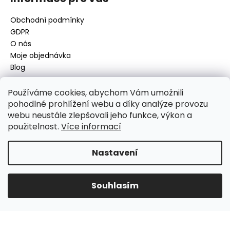
Obchodní podmínky
GDPR
O nás
Moje objednávka
Blog
Používáme cookies, abychom Vám umožnili
pohodlné prohlížení webu a díky analýze provozu
Kontakt
webu neustále zlepšovali jeho funkce, výkon a
použitelnost.
Více informací
disamsafety
@
disamsafety.cz
596 624 947
773 253 401
Nastavení
Sledujte nás na Facebooku
Souhlasím
Vytvořil Shoptet
Copyright 2026
DISAMSAFETY
. Všechna práva vyhrazena.