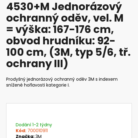
4530+M Jednorázový
produktu
a
je
ochranný oděv, vel. M
j
0,0
z
í
= výška: 167-176 cm,
5
t
hvězdiček.
obvod hrudníku: 92-
?
100 cm, (3M, typ 5/6, tř.
ochrany III)
HLEDAT
Prodyšný jednorázový ochranný oděv 3M s indexem
snížené hořlavosti kategorie I.
D
o
p
o
r
Dodání 1-2 týdny
Kód:
700010911
u
Značka:
3M