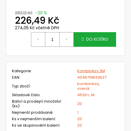
č
u
j
283,12 Kč
–20 %
226,49 Kč
e
m
274,05 Kč včetně DPH
e
Měrná
cena:
DO KOŠÍKU
MUŠLOVÉ
CHRÁNIČE
UVEX
K
JUNIOR,
Kategorie
:
Kombinézy 3M
MODRÉ
EAN
:
4046719833627
419
kombinéza,
Typ zboží
:
Kč
overal
Skladové číslo
:
4530+, M
Balící a prodejní množství
20
(ks)
:
Nejmenší prodávané
:
1
Ks v nejmenším balení
:
20
Ks ve skupinovém balení
:
20