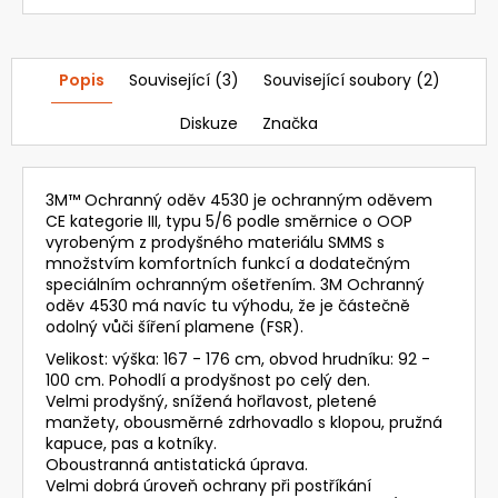
Popis
Související (3)
Související soubory (2)
Diskuze
Značka
3M™ Ochranný oděv 4530 je ochranným oděvem
CE kategorie III, typu 5/6 podle směrnice o OOP
vyrobeným z prodyšného materiálu SMMS s
množstvím komfortních funkcí a dodatečným
speciálním ochranným ošetřením. 3M Ochranný
oděv 4530 má navíc tu výhodu, že je částečně
odolný vůči šíření plamene (FSR).
Velikost: výška: 167 - 176 cm, obvod hrudníku: 92 -
100 cm. Pohodlí a prodyšnost po celý den.
Velmi prodyšný, snížená hořlavost, pletené
manžety, obousměrné zdrhovadlo s klopou, pružná
kapuce, pas a kotníky.
Oboustranná antistatická úprava.
Velmi dobrá úroveň ochrany při postříkání