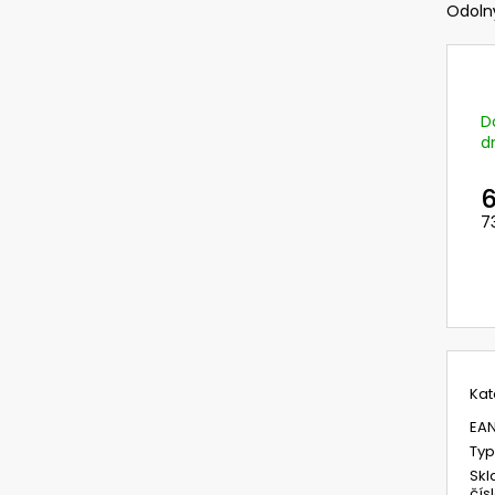
720392.51 UNIMASK - LEHKÝ
729120/10 OCHR
Odolný
UNIVERZÁLNÍ OBLIČEJOVÝ ŠTÍT S
VÁLCOVÉ ZORNÍK
TEXTILNÍM OBLIČEJOVÝM
UNIMASK SYSTÉM
TĚSNĚNÍM,VÁLCOVÝM ZORNÍKEM A S
CENA=BAL.=10 K
PĚTIBODOVÝM UPÍNACÍM SYSTÉMEM
414,12 Kč
3 521,28 Kč
Původně:
493 K
D
Původně:
4 192 Kč
d
6
7
M
c
Kat
EA
Typ
Skl
čís