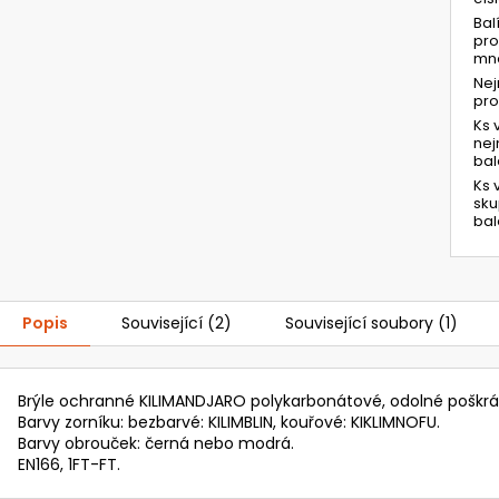
Bal
pro
mno
Ne
pr
Ks 
ne
bal
Ks 
sk
bal
Popis
Související (2)
Související soubory (1)
Brýle ochranné KILIMANDJARO polykarbonátové, odolné poškrá
Barvy zorníku: bezbarvé: KILIMBLIN, kouřové: KIKLIMNOFU.
Barvy obrouček: černá nebo modrá.
EN166, 1FT-FT.