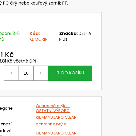
ANNÁ FOLIE PRO
 PC čirý nebo kouřový zorník FT.
Y NÁHL. DÍLŮ OMNIRA A
U CLEANAIR,
S
č
odání 3-5
Kód:
Značka:
DELTA
nů
KLIMGRIN
Plus
1 Kč
3,81 Kč včetně DPH
ěrná
ena:
DO KOŠÍKU
Ochranné brýle -
egorie
:
OSTATNÍ VÝROBCI
N
:
KILIMANDJARO CLEAR
 zboží
:
ochranné brýle
adové
KILIMANDJARO CLEAR
lo
: