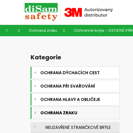
K
Přejít
na
o
obsah
Zpět
Zpět
š
do
do
í
Domů
Ochrana zraku
Ochranné brýle - OSTATNÍ VÝ
k
obchodu
obchodu
P
o
Kategorie
Přeskočit
s
kategorie
t
OCHRANA DÝCHACÍCH CEST
r
a
OCHRANA PŘI SVAŘOVÁNÍ
n
n
OCHRANA HLAVY A OBLIČEJE
í
OCHRANA ZRAKU
p
a
NEUZAVŘENÉ STRANIČKOVÉ BRÝLE
n