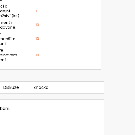
ící a
dejní
1
žství (ks)
:
jmenší
10
odávané
:
v
jmenším
10
ení
:
ve
upinovém
10
ení
:
Diskuze
Značka
bání.