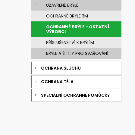
631010 SVÁŘEČSKÁ KUKLA 3M
e
UZAVŘENÉ BRÝLE
SPEEDGLAS G5-03 E S FILTREM G5-
l
01/03NC
OCHRANNÉ BRÝLE 3M
5 002,86 Kč
Původně:
6 253,57 Kč
OCHRANNÉ BRÝLE - OSTATNÍ
VÝROBCI
PŘÍSLUŠENSTVÍ K BRÝLÍM
BRÝLE A ŠTÍTY PRO SVAŘOVÁNÍ
OCHRANA SLUCHU
OCHRANA TĚLA
SPECIÁLNÍ OCHRANNÉ POMŮCKY